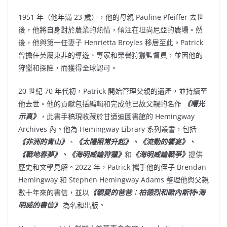
1951 年（他年滿 23 歲），他的母親
Pauline Pfeiffer
去世
後，他將自身對於農業的熱情，傾注在坦尚尼亞的農場。然
後，他與第一任妻子
Henrietta Broyles
移居至此。Patrick
曾擔任英屬東非的導遊、專家和榮譽狩獵監督員，並因他的
狩獵和探險，而獲得全球認可。
20 世紀 70 年代初，Patrick 開始管理父親的遺產，並持續至
他去世。他的貢獻包括編輯和完成他已故父親的名作
《曙光
示真》
，此書手稿現收藏於甘迺迪圖書館的 Hemingway
Archives 內。他為 Hemingway Library 系列叢書，包括
《非洲的青山》
、
《太陽照常升起》、《流動的饗宴》、
《戰地春夢》、《海明威論狩獵》
和
《海明威論戰爭》
提供
歷史和文學見解。2022 年，Patrick 攜手他的侄子
Brendan
Hemingway
和
Stephen Hemingway Adams
整理他與父親
數十年來的書信，並以
《親愛的爸爸：柏德烈和歐內斯特•海
明威的書信》
為名和出版。