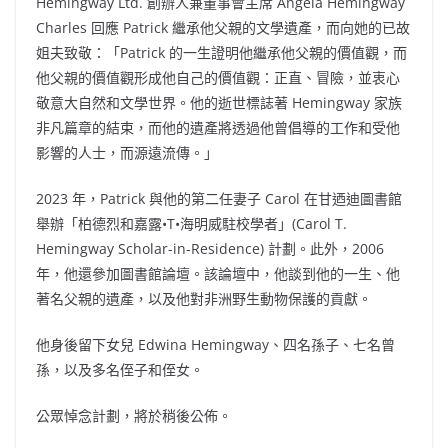
Hemingway Ltd. 創辦人兼董事會主席
Angela Hemingway
Charles
回應 Patrick 繼承他父親的文學遺產，而向她的已故
姐夫致敬：「Patrick 的一生證明他繼承他父親的價值觀，而
他父親的價值觀形成他自己的價值觀：正直、冒險，並衷心
敬意大自然和文學世界。他的逝世標誌著 Hemingway 家族
非凡篇章的結束，而他的遺產將透過他曾倡導的工作和受他
影響的人士，而源遠流傳。」
2023 年，Patrick 與他的第二任妻子 Carol 在甘迺迪圖書館
舉辦「柏德烈和嘉露•T•海明威駐校學者」(Carol T.
Hemingway Scholar-in-Residence) 計劃。此外，2006
年，他還參加圖書館論壇。該論壇中，他談到他的一生、他
著名父親的遺產，以及他對非洲野生動物保護的貢獻。
他身後留下女兒 Edwina Hemingway、四名孫子、七名曾
孫，以及多名侄子和侄女。
公眾悼念計劃，將於稍後公佈。