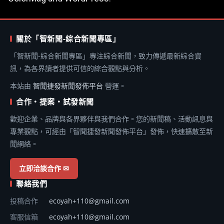
關於「智新聞-綜合新聞專區」
「智新聞-綜合新聞專區」專注綜合新聞，致力傳遞最新綜合資
訊，為各界讀者提供可信的綜合觀點與分析。
本站由
智聞捷發新聞發佈平台
營運。
合作・提案・試發新聞
歡迎企業、品牌與各界夥伴與我們合作。您的新聞稿、活動訊息與
專業觀點，可經由「智聞捷發新聞發佈平台」發佈，快速擴散至新
聞網絡。
立即洽談合作 ✉
聯絡我們
投稿合作
ecoyah+110@gmail.com
客服信箱
ecoyah+110@gmail.com