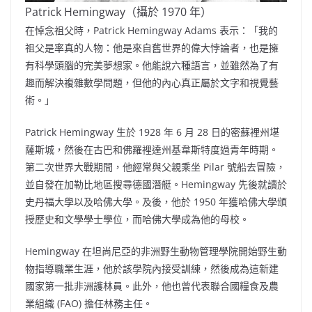
Patrick Hemingway（攝於 1970 年）
在悼念祖父時，Patrick Hemingway Adams 表示：「我的
祖父是率真的人物：他是來自舊世界的偉大悖論者，也是擁
有科學頭腦的完美夢想家。他能說六種語言，並雖然為了有
趣而解決複雜數學問題，但他的內心真正屬於文字和視覺藝
術。」
Patrick Hemingway
生於 1928 年 6 月 28 日的密蘇裡州堪
薩斯城，然後在古巴和佛羅裡達州基韋斯特度過青年時期。
第二次世界大戰期間，他經常與父親乘坐 Pilar 號船去冒險，
並自發在加勒比地區搜尋德國潛艇。Hemingway 先後就讀於
史丹福大學以及哈佛大學。及後，他於 1950 年獲哈佛大學頒
授歷史和文學學士學位，而哈佛大學成為他的母校。
Hemingway 在坦尚尼亞的非洲野生動物管理學院開始野生動
物指導職業生涯，他於該學院內接受訓練，然後成為這新建
國家第一批非洲護林員。此外，他也曾代表聯合國糧食及農
業組織 (FAO) 擔任林務主任。