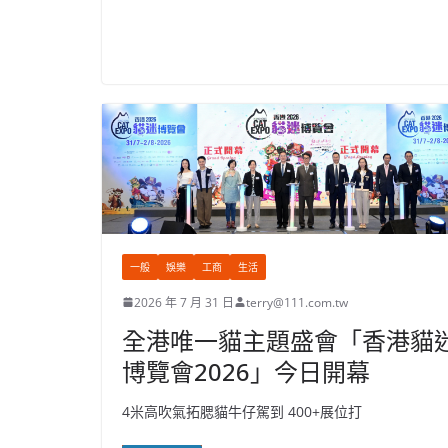
一般
娛樂
工商
生活
2026 年 7 月 31 日
terry@111.com.tw
全港唯一貓主題盛會「香港貓
博覽會2026」今日開幕
4米高吹氣拓腮貓牛仔駕到 400+展位打