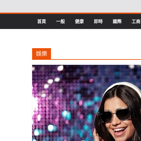
Skip
to
content
首頁
一般
健康
即時
國際
工商
娛樂