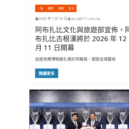
一般
國際
娛樂
生活
2026 年 7 月 30 日
terry@111.com.tw
阿布扎比文化與旅遊部宣佈，
布扎比古根漢將於 2026 年 12
月 11 日開幕
這座地標博物館扎根於阿聯酋，塑造全球藝術
閱讀更多