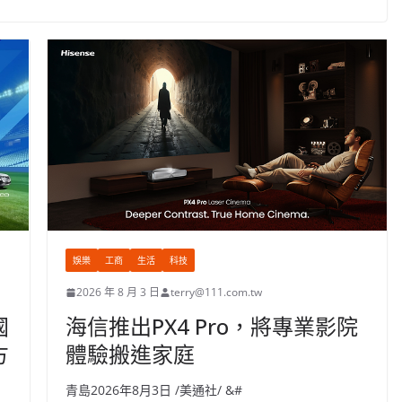
娛樂
工商
生活
科技
2026 年 8 月 3 日
terry@111.com.tw
國
海信推出PX4 Pro，將專業影院
方
體驗搬進家庭
青島2026年8月3日 /美通社/ &#