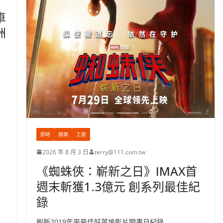
車
洲
即時
娛樂
工商
2026 年 8 月 3 日
terry@111.com.tw
《蜘蛛俠：嶄新之日》IMAX首
週末斬獲1.3億元 創系列最佳紀
錄
刷新2019年來最佳好萊塢影片開畫日紀錄