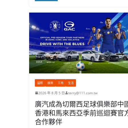
國際
娛樂
工商
生活
2026 年 8 月 5 日
terry@111.com.tw
廣汽成為切爾西足球俱樂部中
香港和馬來西亞季前巡迴賽官
合作夥伴