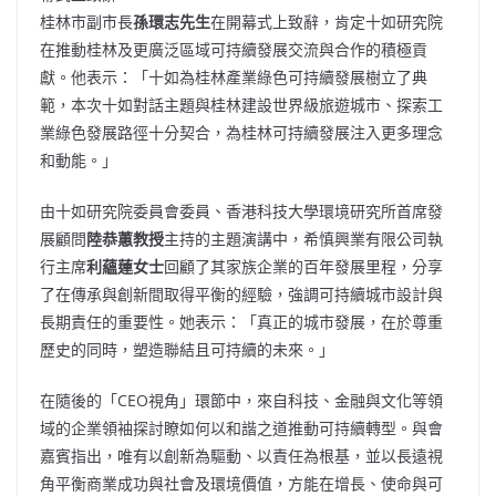
桂林市副市長
孫環志先生
在開幕式上致辭，肯定十如研究院
在推動桂林及更廣泛區域可持續發展交流與合作的積極貢
獻。他表示：「十如為桂林產業綠色可持續發展樹立了典
範，本次十如對話主題與桂林建設世界級旅遊城市、探索工
業綠色發展路徑十分契合，為桂林可持續發展注入更多理念
和動能。」
由十如研究院委員會委員、香港科技大學環境研究所首席發
展顧問
陸恭蕙教授
主持的主題演講中，希慎興業有限公司執
行主席
利蘊蓮女士
回顧了其家族企業的百年發展里程，分享
了在傳承與創新間取得平衡的經驗，強調可持續城市設計與
長期責任的重要性。她表示：「真正的城市發展，在於尊重
歷史的同時，塑造聯結且可持續的未來。」
在隨後的「CEO視角」環節中，來自科技、金融與文化等領
域的企業領袖探討瞭如何以和諧之道推動可持續轉型。與會
嘉賓指出，唯有以創新為驅動、以責任為根基，並以長遠視
角平衡商業成功與社會及環境價值，方能在增長、使命與可