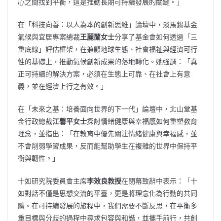
心之間找到平衡，這是推動長期可持續發展的關鍵。」
在「科技向善：以人為本的創新思維」論壇中，淡馬錫基金
氣候與宜居專案總裁
王麗蘭女士
分享了基金會如何透過「三
重底線」評估框架，在兼顧地球生態、社會福祉與經濟可行
性的基礎上，推動氣候創新成果的落地轉化。她強調：「真
正可持續的解決方案，必須在生態上可靠、在社會上有意
義，並在經濟上行之有效。」
在「未來之基：培養面向世界的下一代」論壇中，北山堂基
金行政總裁
江馨平女士
探討情緒健康與幸福感如何重塑教育
理念，並指出：「在教育中優先關注情緒健康與幸福感，並
不會削弱學習成果，反而能幫助學生在複雜的世界中保持平
衡與韌性。」
十如研究院委員會主席
李效良教授
在閉幕致辭中表示：「十
如對話不僅是思想交流的平臺，更是將理念化為行動的共同
體。在可持續發展的旅程中，我們需要不斷反思，在平衡多
重目標與分歧的過程中尋求包容與和諧，並攜手前行，共創