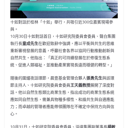
十如對話於桂林「十如」舉行，共吸引近300位嘉賓現場參
與。
10月30日十如對話首日，十如研究院委員會委員、聲白集團
執行長
童成先生
在歡迎致辭中強調，應以平衡與共生的思維
重新審視發展的意義，呼籲社會各界以協同行動推動創新與
自然共生。他指出：「真正的可持續發展在於修復生態系
統、促進人類福祉，並推動產業實現長遠而穩健的轉型。」
隨後的圍爐夜話環節，晨壹基金管理合夥人
張勇先生
與該環
節主持人、十如研究院委員會委員
王天義教授
展開了深度對
話。他以自然生態類比商業生態，指出成功的商業生態系統
應如同自然生態，需兼具物種多樣性、和諧共生與自適應能
力；而卓越的管理者應能帶領團隊在不確定中保持方向與信
心。
10月31日，十如研究院委員會委員、溢達集團副董事長
楊敏