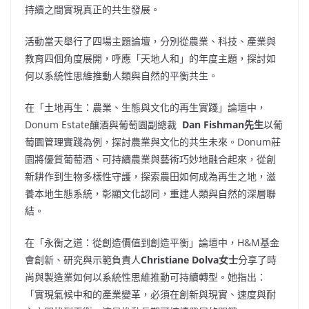
持續之間實現真正的共生發展。
活動當天舉行了四場主題論壇，分別從農業、科技、產業與
教育四個角度展開，呼應「天地人和」的年度主題，探討如
何以系統性思維推動人類與自然的平衡共生。
在「土地再生：農業、生態與文化的再生實踐」論壇中，
Donum Estate釀酒與葡萄園副總裁
Dan Fishman
先生
以葡
萄園管理實踐為例，探討農業與文化的共生未來。Donum莊
園將優質葡萄酒、可持續農業與藝術巧妙地融合起來，從創
新耕作到生物多樣性守護，探索農田如何成為再生之地，滋
養本地生態系統，彰顯文化認同，重建人類與自然的深層聯
結。
在「永衡之道：從創造價值到創造平衡」論壇中，H&M基金
會創新、研究與示範負責人
Christiane Dolva
女士
分享了時
尚與製造業如何以系統性思維推動可持續轉型。她指出：
「實現氣候中和的產業變革，必須在創新與現實、速度與耐