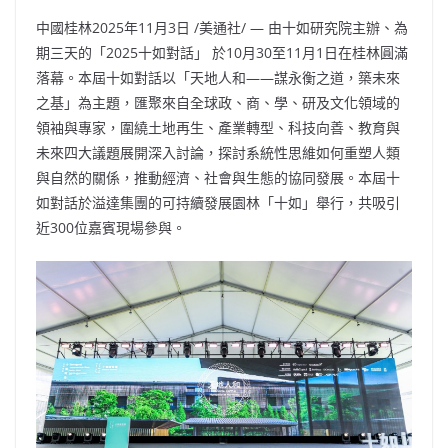
中國桂林
2025年11月3日
/美通社/ — 由十如研究院主辦、為
期三天的「2025十如對話」 於10月30至11月1日在桂林圓滿
落幕。本屆十如對話以「天地人和——謀永衡之道，築未來
之基」為主題，匯聚來自全球政、商、學、研及文化領域的
領袖與專家，圍繞土地再生、產業轉型、科技向善、教育與
未來四大議題展開深入討論，探討系統性思維如何重塑人類
與自然的關係，推動經濟、社會與生態的協同發展。本屆十
如對話於溢達集團的可持續發展園林「十如」舉行，共吸引
近300位嘉賓現場參與。