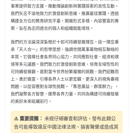
事業提供智力支援，推動理論創新與實踐探索的良性互動。
我們矢志不渝地致力於激發創新思維，推廣最佳實踐。透過
構建全方位的教育研究平臺，開展形式多樣、內容豐富的專
案，旨在為志同道合的個人和組織賦能增效。
我們的方法論深深紮根於十如可持續發展理念。這一理念秉
承「天人合一」的哲學思想，強調世間萬事萬物相互聯絡的
本質。它倡導社會各界同心協力，共同應對社會、經濟和環
境等多元議題。我們致力於激發創新思維，培育全域性性的
可持續發展觀。面對當今世界紛繁複雜的挑戰，我們迎難而
上，勇於擔當，引導各界人士以更宏觀、更深入的視角審視
問題，以從容應對全球性挑戰。「集思廣益、群策群力」，
我們凝聚各方智慧，匯聚各界力量，共同為構建可持續發展
的美好未來砥礪前行。
⚠️ 重要提醒：
未經仔細審查和評估，發布此類公
告可能導致違反中國法律法規、損害聲譽或造成其