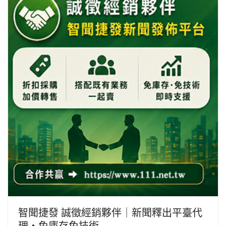
智聞捷發 誠徵經銷夥伴｜新聞釋出平臺代
理・免庫存免技術