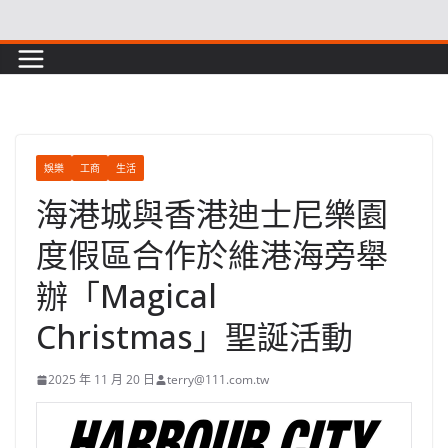
Skip
to
content
娛樂
工商
生活
海港城與香港迪士尼樂園
度假區合作於維港海旁舉
辦「Magical
Christmas」聖誕活動
2025 年 11 月 20 日
terry@111.com.tw