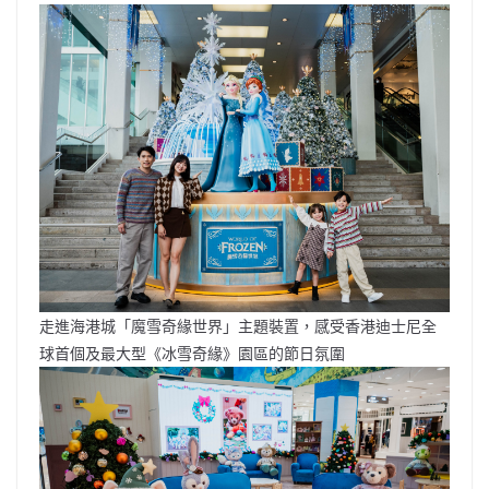
走進海港城「魔雪奇緣世界」主題裝置，感受香港迪士尼全
球首個及最大型《冰雪奇緣》園區的節日氛圍