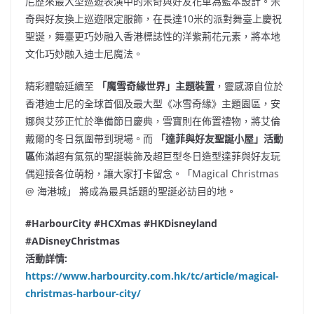
尼歷來最大型巡遊表演中的米奇與好友花車為藍本設計。米
奇與好友換上巡遊限定服飾，在長達10米的派對舞臺上慶祝
聖誕，舞臺更巧妙融入香港標誌性的洋紫荊花元素，將本地
文化巧妙融入迪士尼魔法。
精彩體驗延續至
「魔雪奇緣世界」主題裝置
，靈感源自位於
香港迪士尼的全球首個及最大型《冰雪奇緣》主題園區，安
娜與艾莎正忙於準備節日慶典，雪寶則在佈置禮物，將艾倫
戴爾的冬日氛圍帶到現場。而
「
達菲
與好友聖誕小屋」活動
區
佈滿超有氣氛的聖誕裝飾及超巨型冬日造型達菲與好友玩
偶迎接各位萌粉，讓大家打卡留念。「Magical Christmas
@ 海港城」 將成為最具話題的聖誕必訪目的地。
#HarbourCity #HCXmas #HKDisneyland
#ADisneyChristmas
活動詳情
:
https://www.harbourcity.com.hk/tc/article/magical-
christmas-harbour-city/