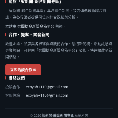
關於「智新聞-綜合新聞專區」
「智新聞-綜合新聞專區」專注綜合新聞，致力傳遞最新綜合資
訊，為各界讀者提供可信的綜合觀點與分析。
本站由
智聞捷發新聞發佈平台
營運。
合作・提案・試發新聞
歡迎企業、品牌與各界夥伴與我們合作。您的新聞稿、活動訊息與
專業觀點，可經由「智聞捷發新聞發佈平台」發佈，快速擴散至新
聞網絡。
立即洽談合作 ✉
聯絡我們
投稿合作
ecoyah+110@gmail.com
客服信箱
ecoyah+110@gmail.com
© 2026
智新聞-綜合新聞專區
版權所有