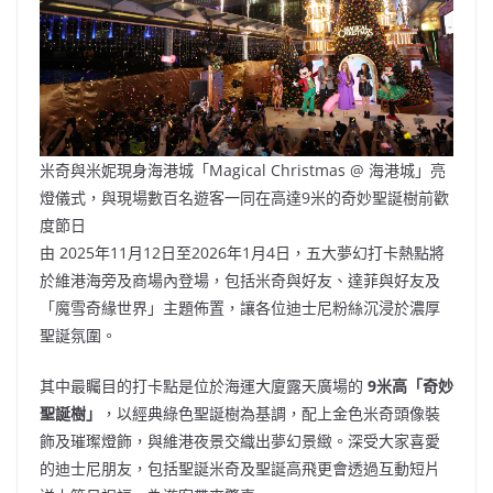
米奇與米妮現身海港城「Magical Christmas @ 海港城」亮
燈儀式，與現場數百名遊客一同在高達9米的奇妙聖誕樹前歡
度節日
由 2025年11月12日至2026年1月4日，五大夢幻打卡熱點將
於維港海旁及商場內登場，包括米奇與好友、達菲與好友及
「魔雪奇緣世界」主題佈置，讓各位迪士尼粉絲沉浸於濃厚
聖誕氛圍。
其中最矚目的打卡點是位於海運大廈露天廣場的
9
米高「奇妙
聖誕樹」
，以經典綠色聖誕樹為基調，配上金色米奇頭像裝
飾及璀璨燈飾，與維港夜景交織出夢幻景緻。深受大家喜愛
的迪士尼朋友，包括聖誕米奇及聖誕高飛更會透過互動短片