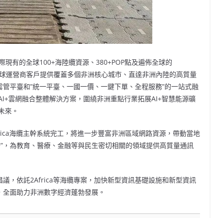
國際現有的全球100+海陸纜資源、380+POP點及遍佈全球的
為全球運營商客戶提供覆蓋多個非洲核心城市、直達非洲內陸的高質量
d雲管平臺和”統一平臺、一國一價、一鍵下單、全程服務”的一站式融
I+雲網融合整體解決方案，圍繞非洲重點行業拓展AI+智慧能源礦
智未來。
frica海纜主幹系統完工，將進一步豐富非洲區域網路資源，帶動當地
去”，為教育、醫療、金融等與民生密切相關的領域提供高質量通訊
議，依託2Africa等海纜專案，加快新型資訊基礎設施和新型資訊
，全面助力非洲數字經濟蓬勃發展。