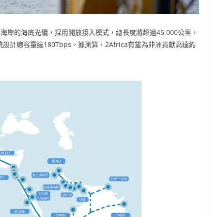
西海岸的海底光纜，採用開放接入模式，總長度將超過45,000公里，
計總容量達180Tbps。據測算，2Africa有望為非洲貢獻高達約