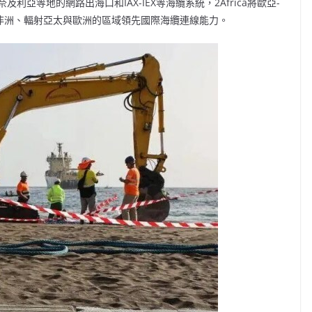
亞等地的網路出海口和IAX-IEX等海纜系統，2Africa將歐亞-
蓋非洲、輻射亞太與歐洲的區域領先國際海纜連線能力。