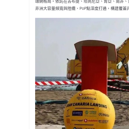
環網格局。依託在吉布提、坦尚尼亞、肯亞、南非、奈及利
非洲大容量頻寬與陸纜、PoP點深度打通，構建覆