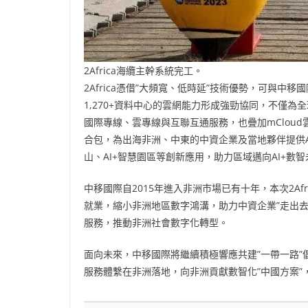
2Africa海纜主幹系統完工。
2Africa憑借”大頻寬、低時延”技術優勢，可與中移
1,270+資料中心的雲網能力形成強勁協同，不僅
國際專線、雲專線與互聯互通服務，也疊加mClou
合包，為出海非洲、中東的中資企業及當地夥伴提供A
山、AI+智慧園區等創新應用，助力區域邁向AI+數
中移國際自2015年進入非洲市場已有十年，本次2A
就業，縮小非洲地區數字鴻溝，助力中資企業”走出
服務，推動非洲社會數字化轉型。
面向未來，中移國際將繼續積極響應共建”一帶一路”倡
服務體繫在非洲落地，向非洲貢獻數智化”中國方案”