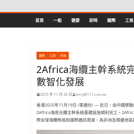
Skip
to
content
首頁
一般
健康
即時
國際
工商
國際
工商
科技
2Africa海纜主幹
數智化發展
2025 年 11 月 20 日
terry@111.com.tw
香港
2025年11月19日
/美通社/ — 近日，由中國
2Africa海底光纜主幹系統基礎設施順利完工。2A
際全球海纜佈局和國際通訊資源，為非洲及周邊地區