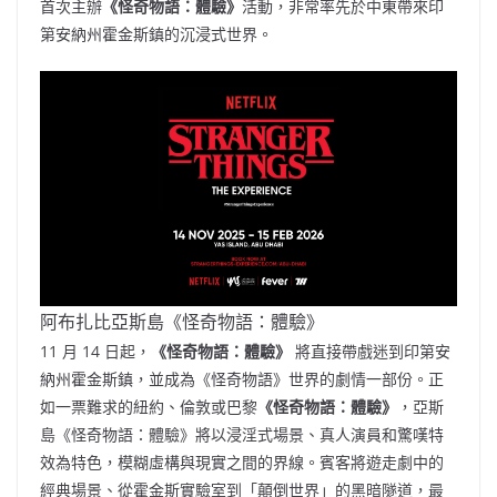
首次主辦
《怪奇物語：體驗》
活動，非常率先於中東帶來印
第安納州霍金斯鎮的沉浸式世界。
阿布扎比亞斯島《怪奇物語：體驗》
11 月 14 日起，
《怪奇物語：體驗》
將直接帶戲迷到印第安
納州霍金斯鎮，並成為《怪奇物語》世界的劇情一部份。正
如一票難求的紐約、倫敦或巴黎
《怪奇物語：體驗》
，亞斯
島《怪奇物語：體驗》將以浸淫式場景、真人演員和驚嘆特
效為特色，模糊虛構與現實之間的界線。賓客將遊走劇中的
經典場景、從霍金斯實驗室到「顛倒世界」的黑暗隧道，最