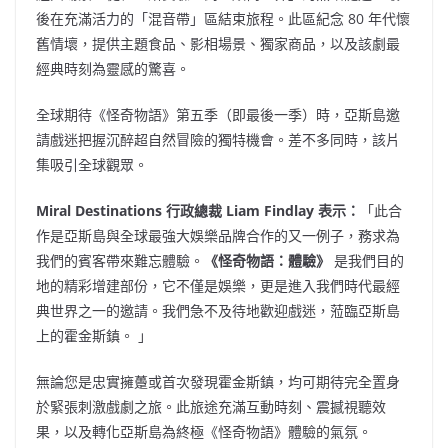
後在充滿活力的「混音帶」區結束旅程。此區紀念 80 年代懷
舊情壞，提供主題食品、影相場景、獨家商品，以及該劇最
經典時刻為靈感的驚喜。
全球期待《怪奇物語》第五季（即最後一季）時，亞斯島邀
請戲迷把握沉醉超自然冒險的獨特機會。差不多同時，該片
集吸引全球觀眾。
Miral Destinations 行政總裁
Liam Findlay
表示：
「此合
作是亞斯島與全球最強大娛樂品牌合作的又一例子，務求為
我們的賓客帶來難忘體驗。
《怪奇物語：體驗》
是我們目的
地的精彩增建部份，它不僅是娛樂，更是進入我們時代最經
典世界之一的邀請。我們急不及待地歡迎戲迷，蒞臨亞斯島
上的霍金斯鎮。 」
無論您是忠實擁躉或首次發現霍金斯鎮，均可期待完全置身
於緊張刺激戲劇之旅。此旅途充滿互動時刻、震撼視聽效
果，以及轉化亞斯島為終極《怪奇物語》體驗的氣氛。