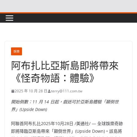
Skip
to
content
娛樂
阿布扎比亞斯島即將帶來
《怪奇物語：體驗》
2025 年 10 月 28 日
terry@111.com.tw
開始倒數：11 月 14 日起，戲迷可於亞斯島體驗「顛倒世
界」(Upside Down)
阿聯酋阿布扎比
2025年10月28日
/美通社/ — 全球娛樂奇跡
即將降臨亞斯島帶來「顛倒世界」(Upside Down)。該島將