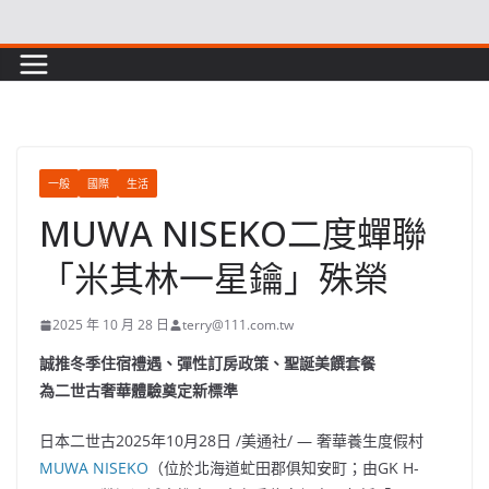
Skip
to
content
一般
國際
生活
MUWA NISEKO二度蟬聯
「米其林一星鑰」殊榮
2025 年 10 月 28 日
terry@111.com.tw
誠推冬季住宿
禮遇
、
彈性訂房政策、聖誕美饌套餐
為二世古奢華體驗奠定新標準
日本二世古
2025年10月28日
/美通社/ — 奢華養生度假村
MUWA NISEKO
（位於北海道虻田郡俱知安町；由GK H-