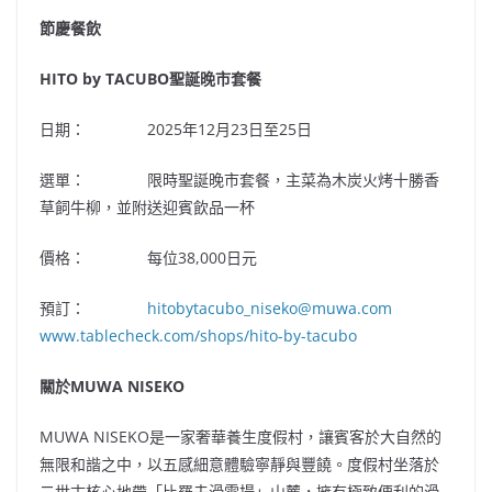
節慶餐飲
HITO by TACUBO
聖誕晚
市套餐
日期： 2025年12月23日至25日
選單： 限時聖誕晚市套餐，主菜為木炭火烤十勝香
草飼牛柳，並附送迎賓飲品一杯
價格： 每位38,000日元
預訂：
hitobytacubo_niseko@muwa.com
www.tablecheck.com/shops/hito-by-tacubo
關於
MUWA NISEKO
MUWA NISEKO是一家奢華養生度假村，讓賓客於大自然的
無限和諧之中，以五感細意體驗寧靜與豐饒。度假村坐落於
二世古核心地帶「比羅夫滑雪場」山麓，擁有極致便利的滑