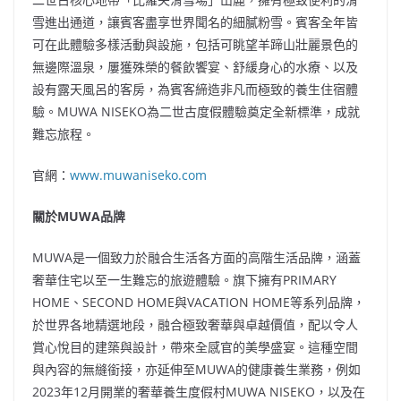
雪進出通道，讓賓客盡享世界聞名的細膩粉雪。賓客全年皆
可在此體驗多樣活動與設施，包括可眺望羊蹄山壯麗景色的
無邊際溫泉，屢獲殊榮的餐飲饗宴、舒緩身心的水療、以及
設有露天風呂的客房，為賓客締造非凡而極致的養生住宿體
驗。MUWA NISEKO為二世古度假體驗奠定全新標準，成就
難忘旅程。
官網：
www.muwaniseko.com
關於
MUWA
品牌
MUWA是一個致力於融合生活各方面的高階生活品牌，涵蓋
奢華住宅以至一生難忘的旅遊體驗。旗下擁有PRIMARY
HOME、SECOND HOME與VACATION HOME等系列品牌，
於世界各地精選地段，融合極致奢華與卓越價值，配以令人
賞心悅目的建築與設計，帶來全感官的美學盛宴。這種空間
與內容的無縫銜接，亦延伸至MUWA的健康養生業務，例如
2023年12月開業的奢華養生度假村MUWA NISEKO，以及在