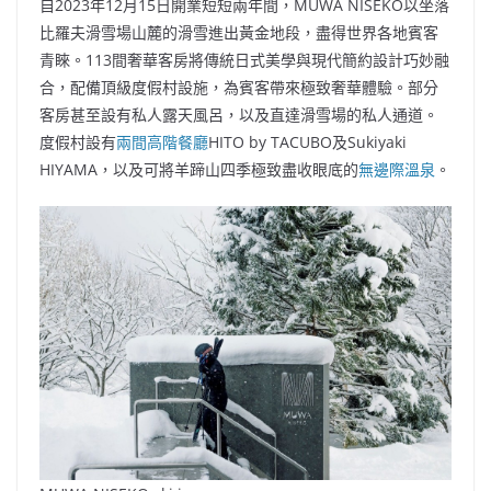
自2023年12月15日開業短短兩年間，MUWA NISEKO以坐落
比羅夫滑雪場山麓的滑雪進出黃金地段，盡得世界各地賓客
青睞。113間奢華客房將傳統日式美學與現代簡約設計巧妙融
合，配備頂級度假村設施，為賓客帶來極致奢華體驗。部分
客房甚至設有私人露天風呂，以及直達滑雪場的私人通道。
度假村設有
兩間高階餐廳
HITO by TACUBO及Sukiyaki
HIYAMA，以及可將羊蹄山四季極致盡收眼底的
無邊際溫泉
。