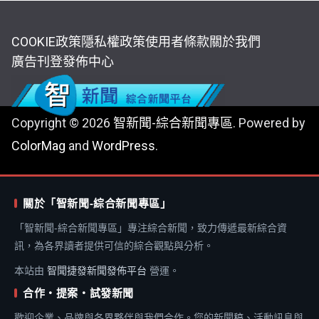
COOKIE政策
隱私權政策
使用者條款
關於我們
廣告刊登
發佈中心
Copyright © 2026
智新聞-綜合新聞專區
. Powered by
ColorMag
and
WordPress
.
關於「智新聞-綜合新聞專區」
「智新聞-綜合新聞專區」專注綜合新聞，致力傳遞最新綜合資
訊，為各界讀者提供可信的綜合觀點與分析。
本站由
智聞捷發新聞發佈平台
營運。
合作・提案・試發新聞
歡迎企業、品牌與各界夥伴與我們合作。您的新聞稿、活動訊息與