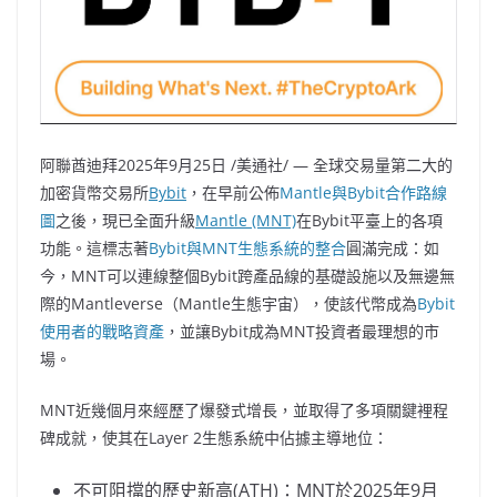
阿聯酋迪拜
2025年9月25日
/美通社/ — 全球交易量第二大的
加密貨幣交易所
Bybit
，在早前公佈
Mantle與Bybit合作路線
圖
之後，現已全面升級
Mantle (MNT)
在Bybit平臺上的各項
功能。這標志著
Bybit與MNT生態系統的整合
圓滿完成：如
今，MNT可以連線整個Bybit跨產品線的基礎設施以及無邊無
際的Mantleverse（Mantle生態宇宙），使該代幣成為
Bybit
使用者的戰略資產
，並讓Bybit成為MNT投資者最理想的市
場。
MNT近幾個月來經歷了爆發式增長，並取得了多項關鍵裡程
碑成就，使其在Layer 2生態系統中佔據主導地位：
不可阻擋的歷史新高(ATH)：MNT於2025年9月