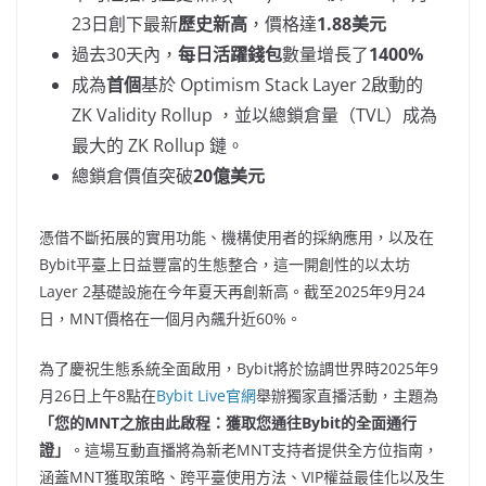
23日創下最新
歷史新高
，價格達
1.88
美元
過去30天內，
每日活躍錢包
數量增長了
1400%
成為
首個
基於 Optimism Stack Layer 2啟動的
ZK Validity Rollup ，並以總鎖倉量（TVL）成為
最大的 ZK Rollup 鏈。
總鎖倉價值突破
20
億美元
憑借不斷拓展的實用功能、機構使用者的採納應用，以及在
Bybit平臺上日益豐富的生態整合，這一開創性的以太坊
Layer 2基礎設施在今年夏天再創新高。截至2025年9月24
日，MNT價格在一個月內飆升近60%。
為了慶祝生態系統全面啟用，Bybit將於協調世界時2025年9
月26日上午8點在
Bybit Live官網
舉辦獨家直播活動，主題為
「您的
MNT
之旅由此啟程：獲取您通往
Bybit
的全面通行
證」
。這場互動直播將為新老MNT支持者提供全方位指南，
涵蓋MNT獲取策略、跨平臺使用方法、VIP權益最佳化以及生