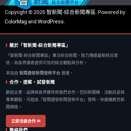
Copyright © 2026
智新聞-綜合新聞專區
. Powered by
ColorMag
and
WordPress
.
關於「智新聞-綜合新聞專區」
「智新聞-綜合新聞專區」專注綜合新聞，致力傳遞最新綜合資
訊，為各界讀者提供可信的綜合觀點與分析。
本站由
智聞捷發新聞發佈平台
營運。
合作・提案・試發新聞
歡迎企業、品牌與各界夥伴與我們合作。您的新聞稿、活動訊息與
專業觀點，可經由「智聞捷發新聞發佈平台」發佈，快速擴散至新
聞網絡。
立即洽談合作 ✉
聯絡我們