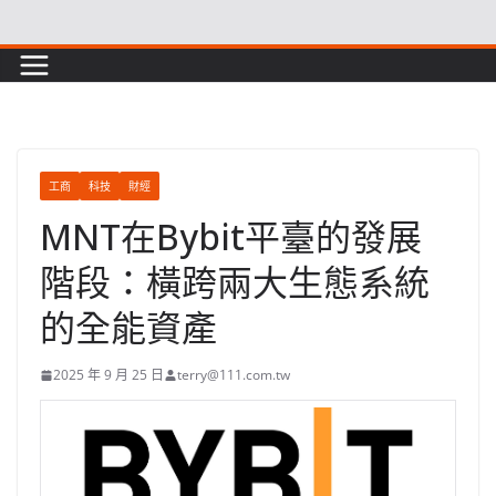
Skip
to
content
工商
科技
財經
MNT在Bybit平臺的發展
階段：橫跨兩大生態系統
的全能資產
2025 年 9 月 25 日
terry@111.com.tw