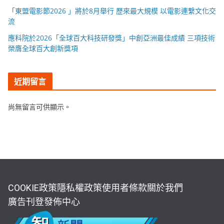
「東盟電影節2026 」將於8月舉行 歷來最大規模 以電影連繫文化交
流
應科院於2026「全球百大科技研發獎」中創亞洲最佳成績 三項技術
榮膺全球百大創新獎項
近期留言
尚無留言可供顯示。
COOKIE政策
隱私權政策
使用者條款
關於我們
廣告刊登
發佈中心