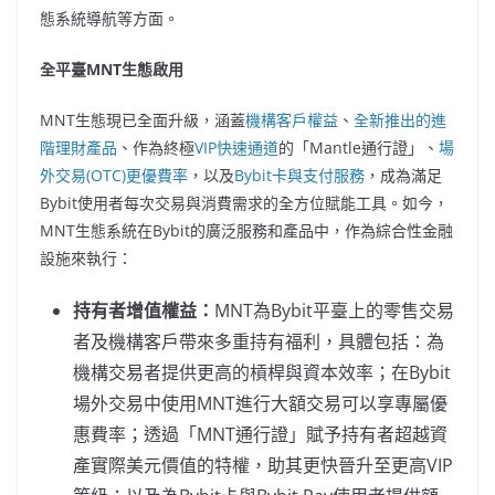
態系統導航等方面。
全平臺
MNT
生態啟用
MNT生態現已全面升級，涵蓋
機構客戶權益
、
全新推出的進
階理財產品
、作為終極
VIP快速通道
的「Mantle通行證」、
場
外交易(OTC)更優費率
，以及
Bybit卡與支付服務
，成為滿足
Bybit使用者每次交易與消費需求的全方位賦能工具。如今，
MNT生態系統在Bybit的廣泛服務和產品中，作為綜合性金融
設施來執行：
持有者增值權益：
MNT為Bybit平臺上的零售交易
者及機構客戶帶來多重持有福利，具體包括：為
機構交易者提供更高的槓桿與資本效率；在Bybit
場外交易中使用MNT進行大額交易可以享專屬優
惠費率；透過「MNT通行證」賦予持有者超越資
產實際美元價值的特權，助其更快晉升至更高VIP