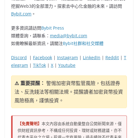
挖掘Web3的全部潛力。探索去中心化金融的未來，請訪問
Bybit.com
。
更多資訊請訪問
Bybit Press
媒體垂詢，請聯系：
media@bybit.com
如需瞭解最新資訊，請關注
Bybit社群和社交媒體
Discord
|
Facebook
|
Instagram
|
LinkedIn
|
Reddit
|
T
elegram
|
TikTok
|
X
|
Youtube
⚠️ 重要提醒：
警惕加密貨幣監管風險，包括證券
法、反洗錢法等相關法規。提醒讀者加密貨幣投資
風險極高，謹慎投資。
【免責聲明】
本文內容由系統自動彙整自公開新聞來源，僅
供財經資訊參考，不構成任何投資、理財或財務建議，亦不
代表本平台之立場。投資一定有風險，過去績效不代表未來