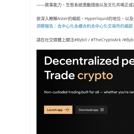
——敘事能力、生態系統激勵措施以及文化共鳴正成
欲深入瞭解Aster的崛起、Hyperliquid的地
洞察報告：去中心化永續合約去中心化交易所的崛起：Ast
請在社交媒體上關注#Bybit / #TheCryptoArk /#Bybi