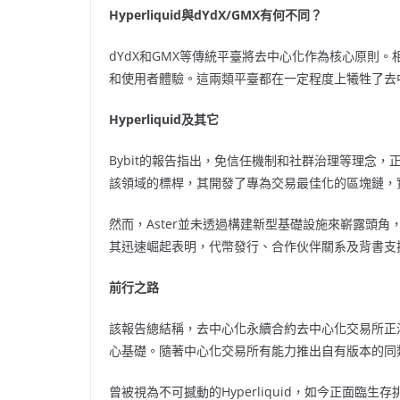
Hyperliquid與dYdX/GMX有何不同？
dYdX和GMX等傳統平臺將去中心化作為核心原則。相比
和使用者體驗。這兩類平臺都在一定程度上犧牲了去
Hyperliquid及其它
Bybit的報告指出，免信任機制和社群治理等理念，正
該領域的標桿，其開發了專為交易最佳化的區塊鏈，
然而，Aster並未透過構建新型基礎設施來嶄露頭
其迅速崛起表明，代幣發行、合作伙伴關系及背書支
前行之路
該報告總結稱，去中心化永續合約去中心化交易所正
心基礎。隨著中心化交易所有能力推出自有版本的同
曾被視為不可撼動的Hyperliquid，如今正面