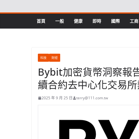
Skip
to
content
首頁
一般
健康
即時
國際
工商
科技
財經
Bybit加密貨幣洞察報告：
續合約去中心化交易所
2025 年 9 月 25 日
terry@111.com.tw