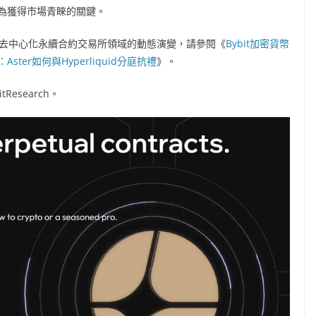
為獲得市場青睞的關鍵。
位，以及去中心化永續合約交易所領域的動態演變，請參閱《
Bybit加密貨幣
er如何與Hyperliquid分庭抗禮
》。
tResearch。