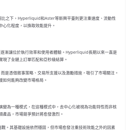
之下，Hyperliquid和Aster等新興平臺則更注重速度、流動性
中心化程度，以換取效能提升。
逐漸讓位於執行效率和使用者體驗。Hyperliquid長期以來一直是
實現了全鏈上訂單匹配和亞秒級結算。
角，而是憑借敘事策略、交易所支援以及激勵措施，吸引了市場關注。
援如何能夠改變市場格局。
演變為一種模式，在這種模式中，去中心化被視為功能特性而非核
類產品，市場競爭預計將愈發激烈。
臨生存挑戰。其基礎設施依然穩固，但市場愈發注重技術效能之外的因素