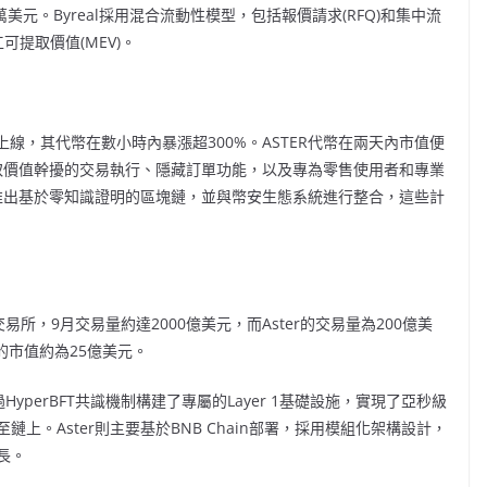
2萬美元。Byreal採用混合流動性模型，包括報價請求(RFQ)和集中流
可提取價值(MEV)。
9月正式上線，其代幣在數小時內暴漲超300%。ASTER代幣在兩天內市值便
可提取價值幹擾的交易執行、隱藏訂單功能，以及專為零售使用者和專業
劃推出基於零知識證明的區塊鏈，並與幣安生態系統進行整合，這些計
交易所，9月交易量約達2000億美元，而Aster的交易量為200億美
er的市值約為25億美元。
過HyperBFT共識機制構建了專屬的Layer 1基礎設施，實現了亞秒級
。Aster則主要基於BNB Chain部署，採用模組化架構設計，
長。