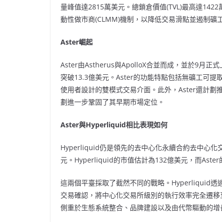
量峰值達2815萬美元。總鎖倉價值(TVL)最高達142
動性做市商(CLMM)機制，以降低交易滑點並遏制礦工
Aster崛起
Aster由Astherus與ApolloX合並而成，並於
突破13.3億美元。Aster的功能特點包括無礦工
使用者設計的雙模式交易介面。此外，Aster還計
劃進一步鞏固了其早期市場定位。
Aster與Hyperliquid相比表現如何
Hyperliquid仍是領先的去中心化永續合約去中心化
元。Hyperliquid的市值估計為132億美元，而Ast
這兩個平臺採取了截然不同的戰略。Hyperliquid透
交易確認，將中心化交易所級別的執行效率完全遷移至鏈上
側重於生態系統整合、品牌建設以及由代幣驅動的增