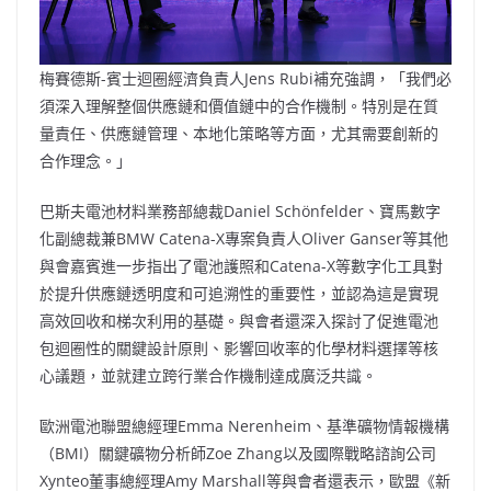
梅賽德斯-賓士迴圈經濟負責人Jens Rubi補充強調，「我們必
須深入理解整個供應鏈和價值鏈中的合作機制。特別是在質
量責任、供應鏈管理、本地化策略等方面，尤其需要創新的
合作理念。」
巴斯夫電池材料業務部總裁
Daniel Schönfelder
、寶馬數字
化副總裁兼BMW Catena-X專案負責人Oliver Ganser等其他
與會嘉賓進一步指出了電池護照和Catena-X等數字化工具對
於提升供應鏈透明度和可追溯性的重要性，並認為這是實現
高效回收和梯次利用的基礎。與會者還深入探討了促進電池
包迴圈性的關鍵設計原則、影響回收率的化學材料選擇等核
心議題，並就建立跨行業合作機制達成廣泛共識。
歐洲電池聯盟總經理Emma Nerenheim、基準礦物情報機構
（BMI）關鍵礦物分析師Zoe Zhang以及國際戰略諮詢公司
Xynteo董事總經理Amy Marshall等與會者還表示，歐盟《新