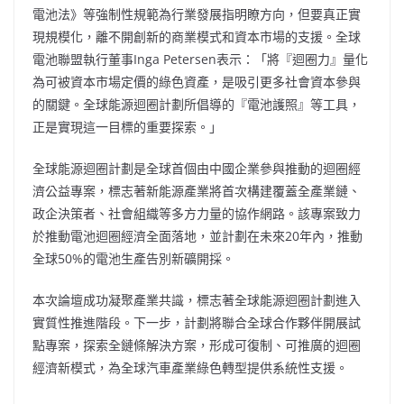
電池法》等強制性規範為行業發展指明瞭方向，但要真正實
現規模化，離不開創新的商業模式和資本市場的支援。全球
電池聯盟執行董事Inga Petersen表示：「將『迴圈力』量化
為可被資本市場定價的綠色資產，是吸引更多社會資本參與
的關鍵。全球能源迴圈計劃所倡導的『電池護照』等工具，
正是實現這一目標的重要探索。」
全球能源迴圈計劃是全球首個由中國企業參與推動的迴圈經
濟公益專案，標志著新能源產業將首次構建覆蓋全產業鏈、
政企決策者、社會組織等多方力量的協作網路。該專案致力
於推動電池迴圈經濟全面落地，並計劃在未來20年內，推動
全球50%的電池生產告別新礦開採。
本次論壇成功凝聚產業共識，標志著全球能源迴圈計劃進入
實質性推進階段。下一步，計劃將聯合全球合作夥伴開展試
點專案，探索全鏈條解決方案，形成可復制、可推廣的迴圈
經濟新模式，為全球汽車產業綠色轉型提供系統性支援。