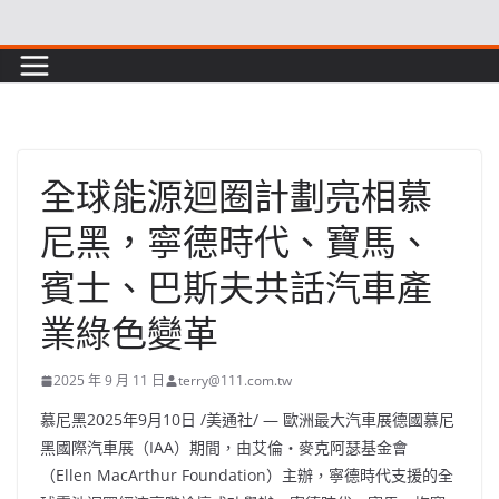
Skip
to
content
全球能源迴圈計劃亮相慕
尼黑，寧德時代、寶馬、
賓士、巴斯夫共話汽車產
業綠色變革
2025 年 9 月 11 日
terry@111.com.tw
慕尼黑
2025年9月10日
/美通社/ — 歐洲最大汽車展德國慕尼
黑國際汽車展（IAA）期間，由艾倫‧麥克阿瑟基金會
（Ellen MacArthur Foundation）主辦，寧德時代支援的全