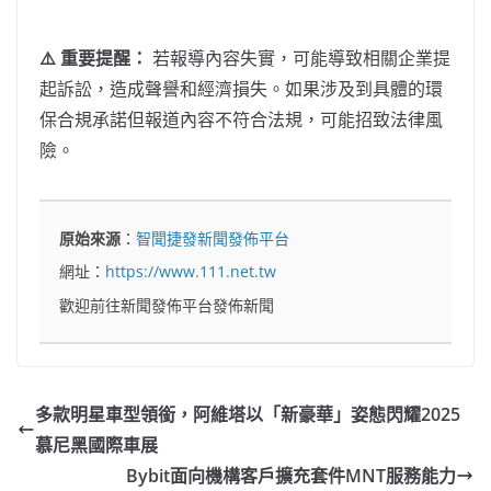
⚠️ 重要提醒：
若報導內容失實，可能導致相關企業提
起訴訟，造成聲譽和經濟損失。如果涉及到具體的環
保合規承諾但報道內容不符合法規，可能招致法律風
險。
原始來源
：
智聞捷發新聞發佈平台
網址：
https://www.111.net.tw
歡迎前往新聞發佈平台發佈新聞
多款明星車型領銜，阿維塔以「新豪華」姿態閃耀2025
慕尼黑國際車展
Bybit面向機構客戶擴充套件MNT服務能力