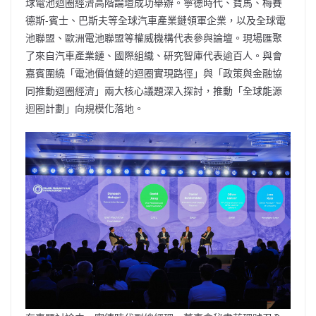
球電池迴圈經濟高階論壇成功舉辦。寧德時代、寶馬、梅賽
德斯-賓士、巴斯夫等全球汽車產業鏈領軍企業，以及全球電
池聯盟、歐洲電池聯盟等權威機構代表參與論壇。現場匯聚
了來自汽車產業鏈、國際組織、研究智庫代表逾百人。與會
嘉賓圍繞「電池價值鏈的迴圈實現路徑」與「政策與金融協
同推動迴圈經濟」兩大核心議題深入探討，推動「全球能源
迴圈計劃」向規模化落地。