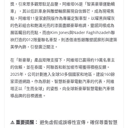
獎，引來眾多觀眾駐足品鑒。阿維塔06是「智美豪華運動轎
車」，其以低趴車身與雕塑輪廓展現自信鋒芒，成為現場焦
點。阿維塔11皇家劇院版作為專屬定製車型，以曜黑與曜灰
的色彩組合和飽滿光亮的漆面盡顯豪華格調，靈感同樣成為
展區矚目的亮點。而由Kim Jones與Nader Faghihzadeh聯
袂打造的012限量聯名車型，則憑借液態銀雕塑感廓形與建築
美學內飾，引發廣泛關注。
在「新豪華」產品矩陣支撐下，阿維塔已贏得約19萬名車主
的信賴，並在泰國、阿聯酋和新加坡市場獲得積極反饋。
2025年，公司計劃進入全球50多個國家和地區，建設160餘
家渠道網路。作為原創、智慧新豪華電動汽車的代表，阿維
塔正以「生而全球」的姿態，向全球新豪華智慧電動汽車領
導品牌的目標邁進。
⚠️ 重要提醒：
避免虛假或誤導性宣傳，確保尊重智慧