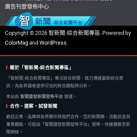
廣告刊登
發佈中心
Copyright © 2026
智新聞-綜合新聞專區
. Powered by
ColorMag
and
WordPress
.
關於「智新聞-綜合新聞專區」
「智新聞-綜合新聞專區」專注綜合新聞，致力傳遞最新綜合資
訊，為各界讀者提供可信的綜合觀點與分析。
本站由
智聞捷發新聞發佈平台
營運。
合作・提案・試發新聞
歡迎企業、品牌與各界夥伴與我們合作。您的新聞稿、活動訊息與
專業觀點，可經由「智聞捷發新聞發佈平台」發佈，快速擴散至新
聞網絡。