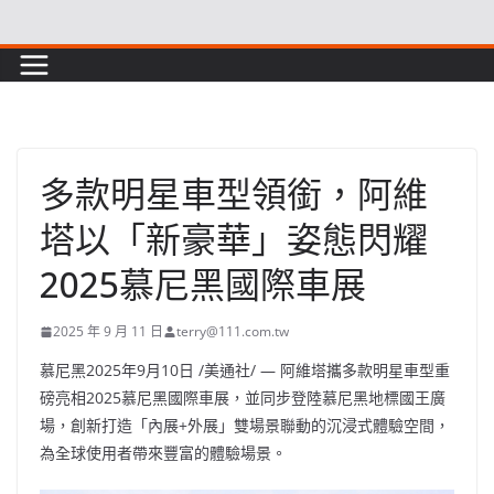
Skip
to
content
多款明星車型領銜，阿維
塔以「新豪華」姿態閃耀
2025慕尼黑國際車展
2025 年 9 月 11 日
terry@111.com.tw
慕尼黑
2025年9月10日
/美通社/ — 阿維塔攜多款明星車型重
磅亮相2025慕尼黑國際車展，並同步登陸慕尼黑地標國王廣
場，創新打造「內展+外展」雙場景聯動的沉浸式體驗空間，
為全球使用者帶來豐富的體驗場景。