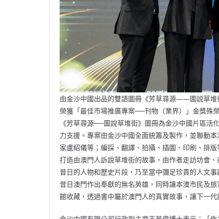
由金沙中國出品的雙語圖冊《芳草尋源——圖説草堆街
榮獲「最佳市場推廣專案──刊物（業界）」金獎殊
《芳草尋源──圖說草堆街》圖冊為金沙中國片區活
力支援。專案由金沙中國全面統籌及製作，並聯動本
家盧紹儀等；編採、翻譯、拍攝、插圖、印刷、排版
打造由澳門人訴說草堆街的故事，由作者走訪坊會、
昔日的人物和歷史片段，乃至當中彌足珍貴的人文事
昔日澳門作出奉獻的無名英雄，同時讓本澳市民及旅
館收藏，透過書中屬於澳門人的真實故事，讓下一代
金沙中國有限公司行政副主席王英偉博士表示：「作