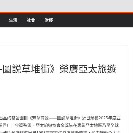
生活
社會
財經
─圖説草堆街》榮膺亞太旅遊
司出品的雙語圖冊《芳草尋源——圖説草堆街》近日榮獲2025年度亞
（業界）」金獎殊榮。亞太旅遊協會金獎旨在表彰亞太地區乃至全球
政區政府旅遊局自1995年起擔任官方贊助機構，致力推動亞太區