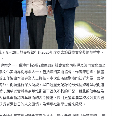
》8月28日於曼谷舉行的2025年度亞太旅遊協會金獎頒獎禮中，
榮。
化專案之一，獲澳門特別行政區政府社會文化司指導及澳門文化局全
澳文化美術界別專業人士，包括澳門美術協會、作者陳思國、插畫
等工作皆由本澳專業人士擔任。本次出版匯聚澳門社群力量，冀望
商戶、街坊進行深入訪談，以口述歷史記錄的形式精煉地呈現街道
蹟；期望以實體書為草堆街留下亙久不朽的印記，藉此致敬每位為
客藉此重新認識草堆街的古今變遷。圖冊更獲本澳學校及公共圖書
認識街道昔日的人文風情，為傳承社群歷史帶來啟發。
為金沙中國草堆街活化專案的其中一環，我們出版《芳草尋源──圖