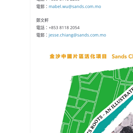
電郵：
mabel.wu@sands.com.mo
鄭文軒
電話：+853 8118 2054
電郵：
jesse.chiang@sands.com.mo