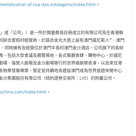
evitalization-of-rua-das-estalagens/index.html
。
國」或「公司」）是一所於開曼群島註冊成立的有限公司及在香港聯
®
的綜合度假村經營商，於路氹金光大道上設有澳門威尼斯人
、澳門
案，同時擁有及經營位於澳門半島的澳門金沙酒店。公司旗下的各綜
務，包括大型會議及展覽場地、各式餐廳食肆、購物中心、於威尼
劇場、倫敦人劇場及金沙劇場舉行的世界級娛樂表演，以及來往港
各物業發展專案，堅定並持續地為建設澳門成為世界旅遊休閒中心
金沙集團股份有限公司（紐約證券交易所：LVS）的附屬公司。
dschina.com/index.html
。