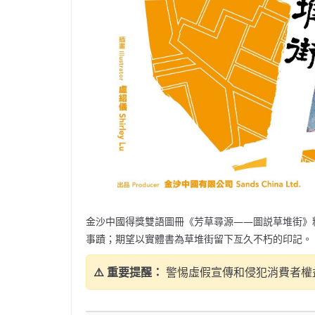
金沙中國得獎雙語圖冊《芳草尋源——圖説草堆街》
事蹟；期望以實體書為草堆街留下亙久不朽的印記。
⚠️ 重要提醒：
警惕虛假宣傳和侵犯消費者權