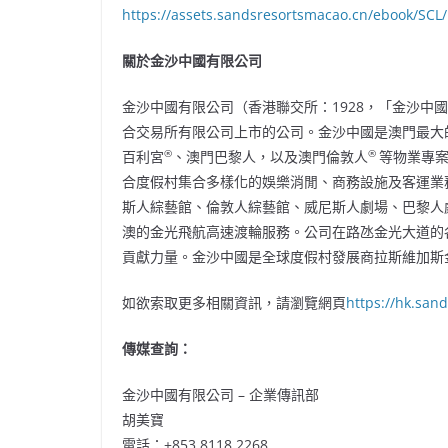
https://assets.sandsresortsmacao.cn/ebook/SCL/r
關於金沙中國有限公司
金沙中國有限公司（香港聯交所：1928，「金沙中
合交易所有限公司上市的公司。金沙中國是澳門最大
®
®
百利宮
、澳門巴黎人，以及澳門倫敦人
等物業專
合度假村集合多樣化的娛樂消閒、商務設施及客運業
斯人綜藝館、倫敦人綜藝館、威尼斯人劇場、巴黎人
澳的金光飛航高速渡輪服務。公司在路氹金光大道的
貢獻力量。金沙中國是全球度假村發展商拉斯維加斯
如欲索取更多相關資訊，請瀏覽網頁
https://hk.san
傳媒查詢：
金沙中國有限公司 – 企業傳訊部
胡美寶
電話：+853 8118 2268