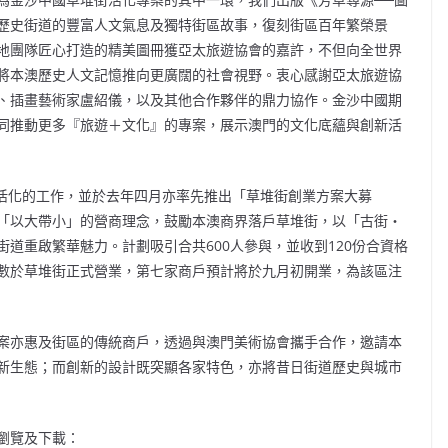
歷史街道的豐富人文氣息及獨特街區故事，復刻街區百年繁榮景
地團隊匠心打造的精美圖冊獲亞太旅遊協會的嘉許，不但向全世界
將本澳歷史人文記憶推向更廣闊的社會視野。衷心感謝亞太旅遊協
、插畫藝術家盧紹儀，以及其他合作夥伴的鼎力協作。金沙中國期
同推動更多『旅遊＋文化』的專案，展示澳門的文化底蘊與創新活
區活化的工作，並於去年四月亦率先推出「草堆街創業方案大募
「以大帶小」的營商理念，鼓勵本澳商界落戶草堆街，以「古街‧
道重啟繁華魅力。計劃吸引合共600人參與，並收到120份合資格
數於草堆街正式營業，第七家商戶預計將於九月初開業，為該區注
案亦惠及街區的傳統商戶，透過與澳門美術協會攜手合作，邀請本
新生態；而創新的設計既突顯各家特色，亦將昔日街道歷史與城市
瀏覽及下載：