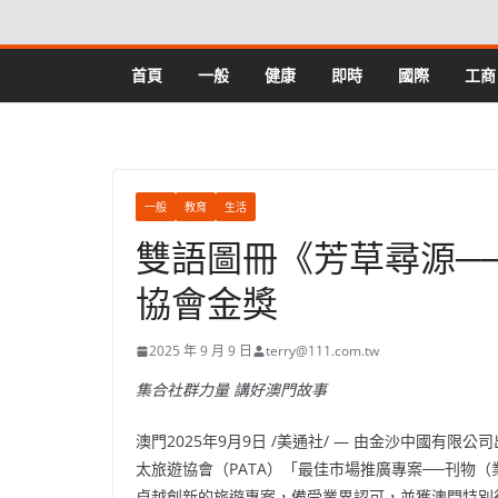
Skip
to
content
首頁
一般
健康
即時
國際
工商
一般
教育
生活
雙語圖冊《芳草尋源─
協會金獎
2025 年 9 月 9 日
terry@111.com.tw
集合社群力量 講好澳門故事
澳門
2025年9月9日
/美通社/ — 由金沙中國有限公
太旅遊協會（PATA）「最佳市場推廣專案──刊物
卓越創新的旅遊專案，備受業界認可，並獲澳門特別行