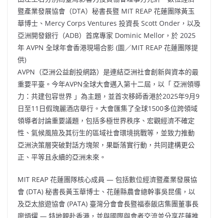
暨產業發展協會（DTA）秘書長暨 MIT REAP 花蓮團隊黃玉
華博士、Mercy Corps Ventures 投資長 Scott Onder，以及
亞洲開發銀行（ADB）首席專家 Dominic Mellor，於 2025
年 AVPN 全球年會香港現場合影 (圖／MIT REAP 花蓮團隊提
供)
AVPN（亞洲公益創投網路）是連結亞洲社會創新與資本的最
重要平臺。今年AVPN全球大會邁入第十二屆，以「 亞洲領導
力：共建包容世界 」為主題，並首次移師香港於2025年9月9
日至11日假瑰麗酒店舉行。大會匯集了全球1500多位跨領域
領導者討論重要議題，包括多極世界秩序、宏觀經濟不確定
性、氣候風險及其衍生的區域社會環境挑戰等，並致力推動
亞洲決策層突破對話方塊架，果斷落實行動，共同建構更公
正、平等且永續的亞洲未來。
MIT REAP 花蓮團隊核心成員 — 包括數位經濟暨產業發展協
會 (DTA) 秘書長黃玉華博士、花蓮縣農會總幹事吳昆儒，以
及亞太旅遊協會 (PATA) 臺灣分會會長暨福泰飯店集團董事長
廖炳燿 — 特地親赴香港，並與國際與會者交流並分享花蓮推