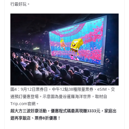
行最好玩。
圖4：9月12日票券日，中午12點38種限量票券、eSIM、交
通預訂優惠登場。示意圖為曼谷暹羅海洋世界，取材自
Trip.com官網。
超大方三波好康活動，優惠程式碼最高現賺
3333
元，家庭出
遊再享飯店、票券
8
折優惠！