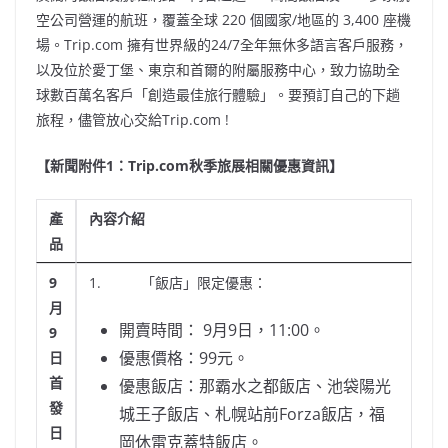
空公司營運的航班，覆蓋全球 220 個國家/地區的 3,400 座機
場。Trip.com 擁有世界級的24/7全年無休多語言客戶服務，
以及位於愛丁堡、東京和首爾的附屬服務中心，致力協助全
球數百萬名客戶「創造最佳旅行體驗」。要預訂自己的下趟
旅程，儘管放心交給Trip.com !
【新聞附件
1
：
Trip.com
秋季旅展相關優惠資訊】
產
內容介紹
品
9
1. 「飯店」限定優惠：
月
開賣時間： 9月9日，11:00。
9
優惠價格：99元。
日
首
優惠飯店：那霸水之都飯店、池袋陽光
發
城王子飯店、札幌站前Forza飯店，福
日
岡休雷克蓋特飯店。