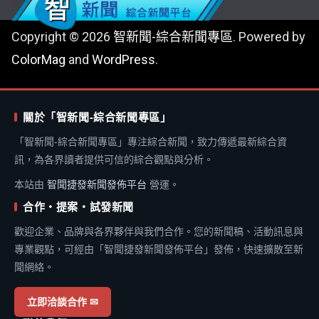
Copyright © 2026
智新聞-綜合新聞專區
. Powered by
ColorMag
and
WordPress
.
關於「智新聞-綜合新聞專區」
「智新聞-綜合新聞專區」專注綜合新聞，致力傳遞最新綜合資
訊，為各界讀者提供可信的綜合觀點與分析。
本站由
智聞捷發新聞發佈平台
營運。
合作・提案・試發新聞
歡迎企業、品牌與各界夥伴與我們合作。您的新聞稿、活動訊息與
專業觀點，可經由「智聞捷發新聞發佈平台」發佈，快速擴散至新
聞網絡。
立即洽談合作 ✉