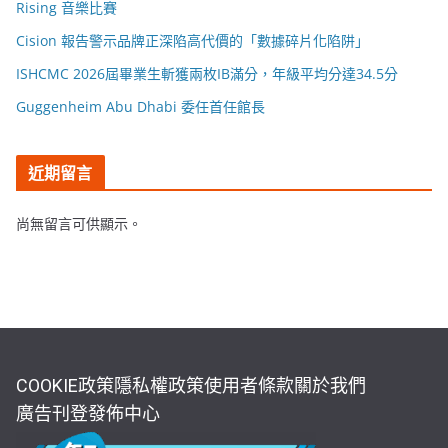
Rising 音樂比賽
Cision 報告警示品牌正深陷高代價的「數據碎片化陷阱」
ISHCMC 2026屆畢業生斬獲兩枚IB滿分，年級平均分達34.5分
Guggenheim Abu Dhabi 委任首任館長
近期留言
尚無留言可供顯示。
COOKIE政策
隱私權政策
使用者條款
關於我們
廣告刊登
發佈中心