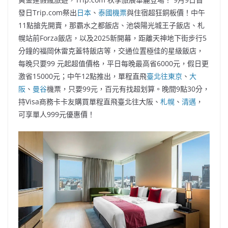
發日Trip.com祭出
日本
、
泰國機票
與住宿超狂銅板價！中午
11點搶先開賣，那霸水之都飯店、池袋陽光城王子飯店、札
幌站前Forza飯店，以及2025新開幕，距離天神地下街步行5
分鐘的福岡休雷克蓋特飯店等，交通位置極佳的星級飯店，
每晚只要99 元起超值價格，平日每晚最高省6000元，假日更
激省15000元；中午12點推出，單程直飛
臺北往東
京
、
大
阪
、
曼谷
機票，只要99元，百元有找超划算。晚間9點30分，
持Visa商務卡卡友購買單程直飛臺北往大阪、
札幌
、
清邁
，
可享單人999元優惠價！