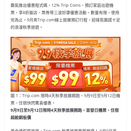
霸氣推出優惠程式碼、12% Trip Coins、預訂家庭出遊機
票，享8折飯店、票券等三波好康優惠活動，數量有限，使用
完為止。9月來Trip.com線上旅展預訂行程，迎接氛圍感十足
的浪漫秋季旅遊。
圖 1：Trip.com 限時4天秋季旅展開跑，9月9日至9月12日機
票、住宿快閃驚喜優惠。
9
月
9
日至
9
月
12
日限時
4
天秋季旅展開跑，首發日機票、住宿
超殺銅板價
黃金連假瘋旅遊，Trip.com 秋季旅展華麗登場！ 9月9日首