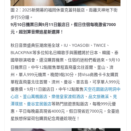
圖 2：2025新開幕的福岡休雷克蓋特飯店，距離天神地下街
步行5分鐘。
9
月
10
日機票日與
9
月
11
日飯店日，假日住宿每晚激省
7000
元，超划算音樂追星新選擇！
秋日音樂盛典狂潮席捲全球，IU、YOASOBI、TWICE、
BLACKPINK等多位知名日韓歌手與團體將於日本、韓國、泰
國舉辦演唱會，還沒購買機票、住宿的迷粉們看過來。9月10
日機票日，中午12點販售單程直飛臺北往首爾、釜山、濟
州，單人999元機票。晚間9點30分，持Visa商務卡卡友購買
單程直飛臺北往首爾、濟州、曼谷、普吉島，可享單人999元
優惠價。9月11日飯店日，中午12點販售
天空花園飯店明洞中
心店
、
釜山萬楓飯店
、
樂億皇家渡假酒店
、
品文旅礁溪
、
見
潭璞旅
、
曼谷宜居飯店
等熱門旅遊景點飯店，每晚999元優
惠，平日每晚最高現省4000元，假日現省近7000元，全臺追
星族想保留荷包購買紀念周邊趁現在！