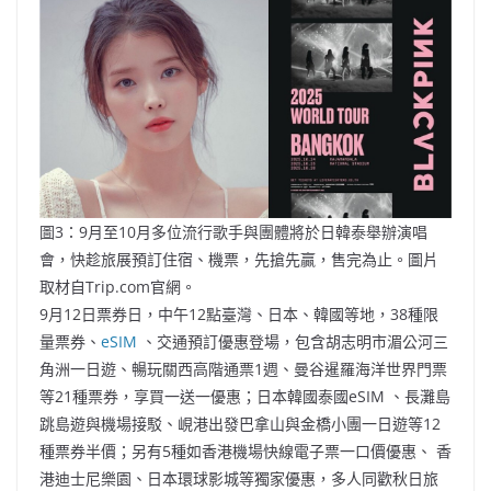
圖3：9月至10月多位流行歌手與團體將於日韓泰舉辦演唱
會，快趁旅展預訂住宿、機票，先搶先贏，售完為止。圖片
取材自Trip.com官網。
9月12日票券日，中午12點臺灣、日本、韓國等地，38種限
量票券、
eSIM
、交通預訂優惠登場，包含胡志明市湄公河三
角洲一日遊、暢玩關西高階通票1週、曼谷暹羅海洋世界門票
等21種票券，享買一送一優惠；日本韓國泰國eSIM 、長灘島
跳島遊與機場接駁、峴港出發巴拿山與金橋小團一日遊等12
種票券半價；另有5種如香港機場快線電子票一口價優惠、 香
港迪士尼樂園、日本環球影城等獨家優惠，多人同歡秋日旅