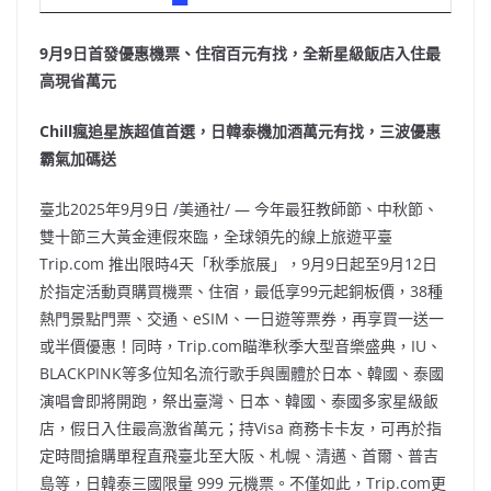
9
月
9
日首發優惠機票、住宿百元有找，全新星級飯店入住最
高現省萬元
Chill
瘋追星族超值首選，日韓泰機加酒萬元有找，三波優惠
霸氣加碼送
臺北
2025年9月9日
/美通社/ — 今年最狂教師節、中秋節、
雙十節三大黃金連假來臨，全球領先的線上旅遊平臺
Trip.com 推出限時4天「秋季旅展」，9月9日起至9月12日
於指定活動頁購買機票、住宿，最低享99元起銅板價，38種
熱門景點門票、交通、eSIM、一日遊等票券，再享買一送一
或半價優惠！同時，Trip.com瞄準秋季大型音樂盛典，IU、
BLACKPINK等多位知名流行歌手與團體於日本、韓國、泰國
演唱會即將開跑，祭出臺灣、日本、韓國、泰國多家星級飯
店，假日入住最高激省萬元；持Visa 商務卡卡友，可再於指
定時間搶購單程直飛臺北至大阪、札幌、清邁、首爾、普吉
島等，日韓泰三國限量 999 元機票。不僅如此，Trip.com更