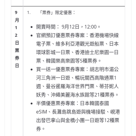
9
1. 「票券」限定優惠：
月
開賣時間： 9月12日，12:00。
1
官網預訂優惠票券專案：香港機場快線
2
日
電子票、維多利亞港觀光遊船票、日本
票
環球影城一日票、香港迪士尼樂園一日
券
票、韓國樂高樂園等5種票券。
日
買一送一優惠票券專案：胡志明市湄公
河三角洲一日遊、暢玩關西高階通票1
週、曼谷暹羅海洋世界門票、蒂芬妮人
妖秀、沖繩美麗海水族館等21種票券。
半價優惠票券專案：日本韓國泰國
eSIM、長灘島跳島遊與機場接駁、峴港
出發巴拿山與金橋小團一日遊等12種票
券。