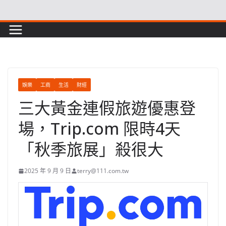
Skip
to
content
娛樂
工商
生活
財經
三大黃金連假旅遊優惠登
場，Trip.com 限時4天
「秋季旅展」殺很大
2025 年 9 月 9 日
terry@111.com.tw