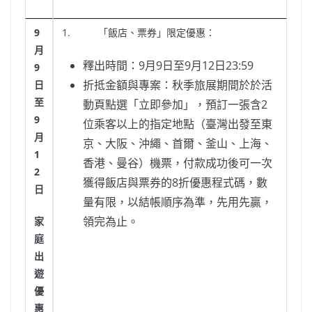
9
1. 「飯店、票券」限定優惠：
月
釋出時間：9月9日至9月12日23:59
9
折抵金額與專案：秋季旅展期間於於活
日
至
動頁點選「立即參加」，預訂一張含2
9
位乘客以上的指定地點（臺灣出發至東
月
京、大阪、沖繩、首爾、釜山、上海、
1
香港、曼谷）機票，付款成功後可一次
2
獲得飯店與票券的8折優惠程式碼，數
日
量有限，以結帳順序為準，先用先贏，
領完為止。
家
庭
出
遊
優
惠