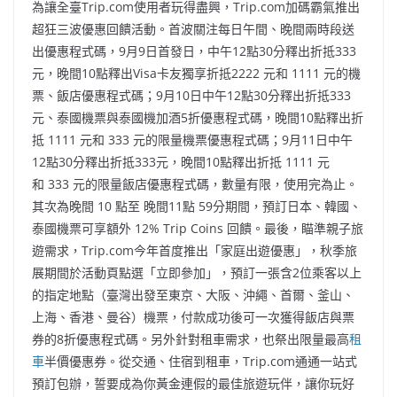
為讓全臺Trip.com使用者玩得盡興，Trip.com加碼霸氣推出
超狂三波優惠回饋活動。首波關注每日午間、晚間兩時段送
出優惠程式碼，9月9日首發日，中午12點30分釋出折抵333
元，晚間10點釋出Visa卡友獨享折抵2222 元和 1111 元的機
票、飯店優惠程式碼；9月10日中午12點30分釋出折抵333
元、泰國機票與泰國機加酒5折優惠程式碼，晚間10點釋出折
抵 1111 元和 333 元的限量機票優惠程式碼；9月11日中午
12點30分釋出折抵333元，晚間10點釋出折抵 1111 元
和 333 元的限量飯店優惠程式碼，數量有限，使用完為止。
其次為晚間 10 點至 晚間11點 59分期間，預訂日本、韓國、
泰國機票可享額外 12% Trip Coins 回饋。最後，瞄準親子旅
遊需求，Trip.com今年首度推出「家庭出遊優惠」，秋季旅
展期間於活動頁點選「立即參加」，預訂一張含2位乘客以上
的指定地點（臺灣出發至東京、大阪、沖繩、首爾、釜山、
上海、香港、曼谷）機票，付款成功後可一次獲得飯店與票
券的8折優惠程式碼。另外針對租車需求，也祭出限量最高
租
車
半價優惠券。從交通、住宿到租車，Trip.com通通一站式
預訂包辦，誓要成為你黃金連假的最佳旅遊玩伴，讓你玩好