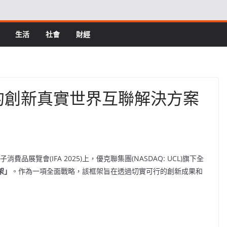
生活
社會
財經
殊榮的創新真實世界互聯解決方案
消費品展覽會(IFA 2025)上，優克聯集團(NASDAQ: UCL)旗下全
架」
。作為一項全面戰略，該框架旨在透過切實可行的創新成果和