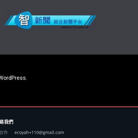
WordPress
.
絡我們
合作
ecoyah+110@gmail.com