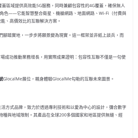
5G覆蓋區域提供高效能5G服務，同時兼顧包容性的4G覆蓋，確保無人
關鍵角色——它能智慧整合衛星、機艙網路、地面網路、Wi-Fi（付費與
高效能、高價效比的互聯解決方案。
們腳踏實地，一步步將願景變為現實。這一框架並非紙上談兵，而
元級市場成功推動業務增長，用實際成果證明：包容性互聯不僅是一句使
1號
GlocalMe展位，親身體驗GlocalMe勾勒的互聯未來圖景。
旗下的數字生活方式品牌，致力於透過專利技術和以愛為中心的設計，彌合數字
物種與地域限制。其產品在全球200多個國家和地區提供無縫、經