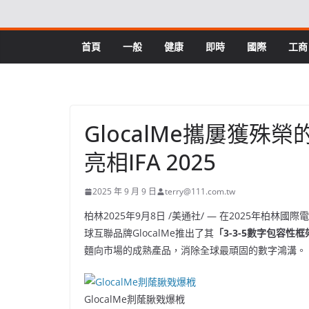
Skip
to
content
首頁
一般
健康
即時
國際
工商
GlocalMe攜屢獲
亮相IFA 2025
2025 年 9 月 9 日
terry@111.com.tw
柏林
2025年9月8日
/美通社/ — 在2025年柏林國際電子
球互聯品牌GlocalMe推出了其
「
3-3-5數字包容性框
麵向市場的成熟產品，消除全球最頑固的數字鴻溝。
GlocalMe剕䕃䐐戣爆栰