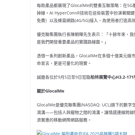
每款產品都展現了GlocalMe的雙重互聯策略：在
掉線。AI HyperConnR技術在這些裝置中扮演著
免費）以及蜂窩網路(4G/5G)接入，為使用者打造
優克聯集團執行長陳朝暉先生表示：「十餘年來，我
是我們開發重要產品的實踐路線圖。」
憑借一系列創新產品，GlocalMe在多個十億美
命宣言，更是可量化的現實。
誠邀各位於9月5日至9日蒞臨
柏林展覽中心
H3.2-17
關於
GlocalMe
GlocalMe是優克聯集團(NASDAQ: UCL)
鴻溝——包括人與寵物之間的鴻溝。讓情感連線跨越
濟實惠的移動網際網路服務。