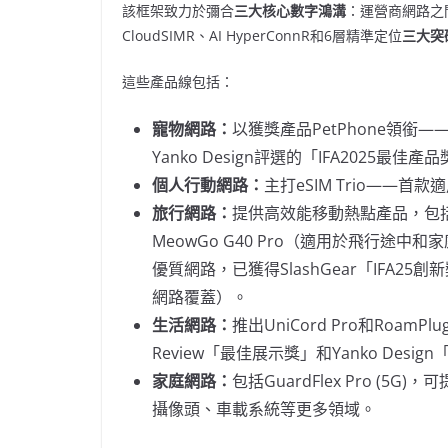
該框架致力於彌合
三大核心數字鴻溝
：運營商網路之
CloudSIMR、AI HyperConnR和6層精準定位
三大突
這些產品線包括：
寵物網路：
以獲獎產品PetPhone領銜
Yanko Design評選的「IFA2025最佳產
個人行動網路：
主打eSIM Trio——首
旅行網路：
提供高效能移動熱點產品，包
MeowGo G40 Pro（適用於飛行
優質網路，已獲得SlashGear「IFA25
網路覆蓋）。
生活網路：
推出UniCord Pro和RoamP
Review「最佳展示獎」和Yanko Desig
家庭網路：
包括GuardFlex Pro 
攝像頭、車載系統等更多領域。