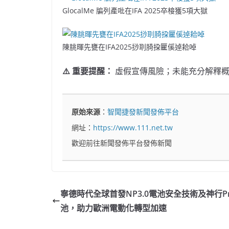
GlocalMe 牑列產吡在IFA 2025卒椄獲5項大獄
陳朓暉先甕在IFA2025挱刵䐀挅匷傒逴耠啅
⚠️ 重要提醒：
虛假宣傳風險；未能充分解釋概
原始來源
：
智聞捷發新聞發佈平台
網址：
https://www.111.net.tw
歡迎前往新聞發佈平台發佈新聞
寧德時代全球首發NP3.0電池安全技術及神行P
池，助力歐洲電動化轉型加速