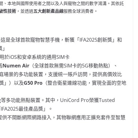
間、本地與國際使用者之間以及人與寵物之間的數字鴻溝。其依託
破性技術
，並透過
五大創新產品線
服務全球消費者。
——這是全球首款寵物智慧手機，斬獲「IFA2025創新獎」和
品獎」
款適用於iOS和安卓系統的通用SIM卡
括
Numen Air
（全球首款無需SIM卡的5G移動熱點）、
途中和家庭場景的多功能裝置，支援統一賬戶訪問，提供高價效比
創新獎」）以及
G50 Pro
（整合衛星連線功能，實現全面的空地
lug等多功能熱點裝置。其中，UniCord Pro榮獲Tusted
n「IFA2025最佳產品獎」。
(5G)，可提供不間斷網際網路接入，其物聯網應用正擴充套件至智慧