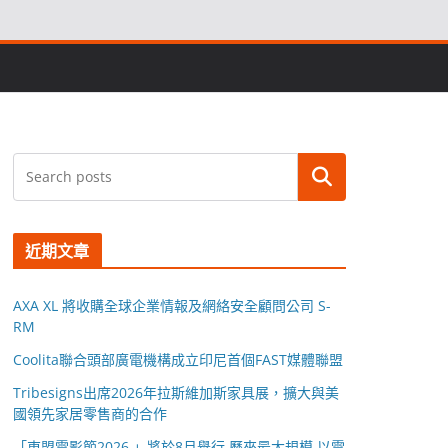
搜尋
近期文章
AXA XL 將收購全球企業情報及網絡安全顧問公司 S-
RM
Coolita聯合頭部廣電機構成立印尼首個FAST媒體聯盟
Tribesigns出席2026年拉斯維加斯家具展，擴大與美
國領先家居零售商的合作
「東盟電影節2026 」將於8月舉行 歷來最大規模 以電