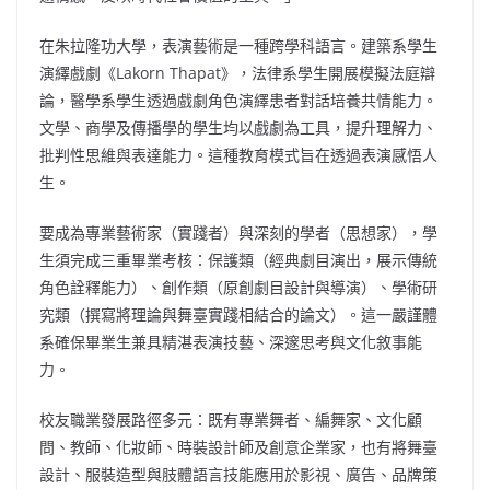
在朱拉隆功大學，表演藝術是一種跨學科語言。建築系學生
演繹戲劇《Lakorn Thapat》，法律系學生開展模擬法庭辯
論，醫學系學生透過戲劇角色演繹患者對話培養共情能力。
文學、商學及傳播學的學生均以戲劇為工具，提升理解力、
批判性思維與表達能力。這種教育模式旨在透過表演感悟人
生。
要成為專業藝術家（實踐者）與深刻的學者（思想家），學
生須完成三重畢業考核：保護類（經典劇目演出，展示傳統
角色詮釋能力）、創作類（原創劇目設計與導演）、學術研
究類（撰寫將理論與舞臺實踐相結合的論文）。這一嚴謹體
系確保畢業生兼具精湛表演技藝、深邃思考與文化敘事能
力。
校友職業發展路徑多元：既有專業舞者、編舞家、文化顧
問、教師、化妝師、時裝設計師及創意企業家，也有將舞臺
設計、服裝造型與肢體語言技能應用於影視、廣告、品牌策