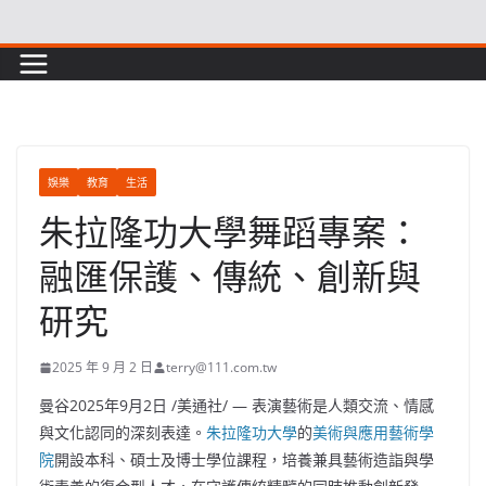
Skip
to
content
娛樂
教育
生活
朱拉隆功大學舞蹈專案：
融匯保護、傳統、創新與
研究
2025 年 9 月 2 日
terry@111.com.tw
曼谷
2025年9月2日
/美通社/ — 表演藝術是人類交流、情感
與文化認同的深刻表達。
朱拉隆功大學
的
美術與應用藝術學
院
開設本科、碩士及博士學位課程，培養兼具藝術造詣與學