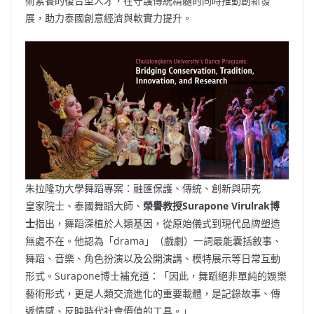
術素養的復合型人才，在守護傳統精髓的同時推動創新發
展，助力泰國創意經濟與軟實力提升。
朱拉隆功大學舞蹈專案：融匯保護、傳統、創新與研究
皇家院士、泰國舞蹈大師、
榮譽教授
Surapone Virulrak博
士
指出，舞蹈深植於人類基因，從原始儀式到現代品牌塑造
無處不在。他認為「drama」（戲劇）一詞最能囊括敘事、
舞蹈、音樂、角色扮演以及公開演講、模特展示等日常互動
形式。Surapone博士補充道：「因此，舞蹈絕非單純的娛樂
藝術形式，更是人類交流進化的重要載體，是記錄故事、傳
遞情感、反映時代社會價值的工具。」