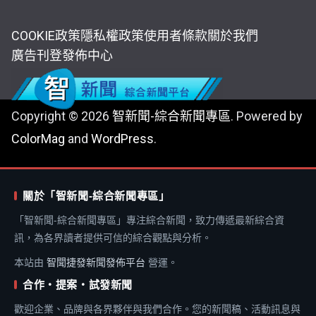
COOKIE政策
隱私權政策
使用者條款
關於我們
廣告刊登
發佈中心
Copyright © 2026
智新聞-綜合新聞專區
. Powered by
ColorMag
and
WordPress
.
關於「智新聞-綜合新聞專區」
「智新聞-綜合新聞專區」專注綜合新聞，致力傳遞最新綜合資
訊，為各界讀者提供可信的綜合觀點與分析。
本站由
智聞捷發新聞發佈平台
營運。
合作・提案・試發新聞
歡迎企業、品牌與各界夥伴與我們合作。您的新聞稿、活動訊息與