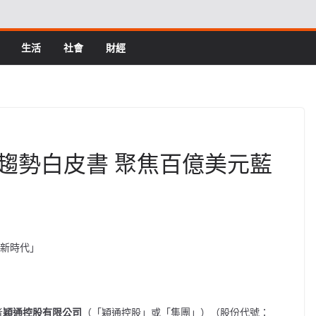
生活
社會
財經
趨勢白皮書 聚焦百億美元藍
康新時代」
者
穎通控股有限公司
（「穎通控股」或「集團」）（股份代號：