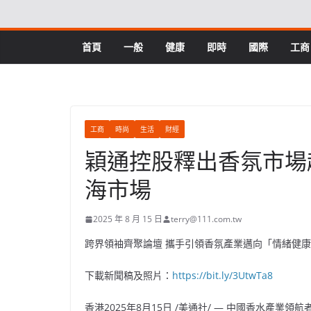
Skip
to
content
首頁
一般
健康
即時
國際
工商
工商
時尚
生活
財經
穎通控股釋出香氛市場
海市場
2025 年 8 月 15 日
terry@111.com.tw
跨界領袖齊聚論壇 攜手引領香氛產業邁向「情緒健
下載新聞稿及照片：
https://bit.ly/3UtwTa8
香港
2025年8月15日
/美通社/ — 中國香水產業領航