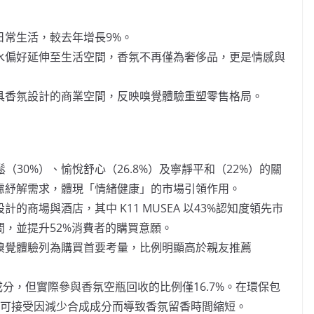
日常生活，較去年增長9%。
香水偏好延伸至生活空間，香氛不再僅為奢侈品，更是情感與
好具香氛設計的商業空間，反映嗅覺體驗重塑零售格局。
30%）、愉悅舒心（26.8%）及寧靜平和（22%）的關
焦慮紓解需求，體現「情緒健康」的市場引領作用。
的商場與酒店，其中 K11 MUSEA 以43%認知度領先市
間，並提升52%消費者的購買意願。
體嗅覺體驗列為購買首要考量，比例明顯高於親友推薦
成分，但實際參與香氛空瓶回收的比例僅16.7%。在環保包
.9%可接受因減少合成成分而導致香氛留香時間縮短。