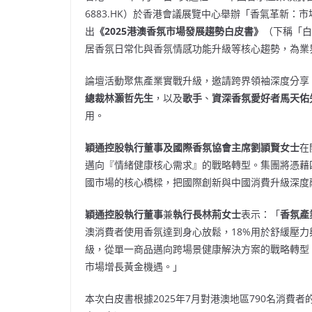
6883.HK）於香港會議展覽中心舉辦「香氣革新
出
《
2025
港澳香氛市場發展趨勢白皮書》
（下稱「白
居香氛日常化與香氛情感功能升級等核心趨勢，為業
論壇活動聚焦產業實戰升級，邀請跨界領袖深度分享
總裁林灝哲先生
，以及
歌手
、
資深香氛愛好者馬天佑
用。
穎通控股執行董事及國際香氛協會主席劉頴賢女士
在
邁向『情緒健康核心需求』的戰略轉型。集團將憑藉
國市場的核心橋樑，把國際創新與中國消費升級深度
穎通控股執行董事
兼
執行長林荊女士
表示：「
香氛產
澳消費者使用香氛達到身心放鬆，18%用於舒緩壓
級，從單一商品邁向跨場景健康解決方案的戰略轉型
市場增長黃金機遇。」
本次白皮書根據2025年7月對港澳地區790名消費