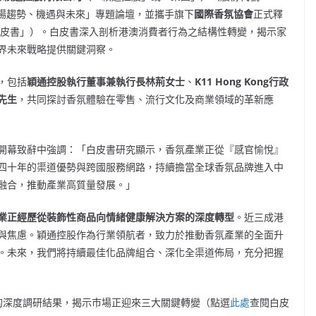
：市場趨勢、機遇與未來」專題論壇，並攜手旗下
國際香氛協會
正式釋
皮書」）。白皮書深入剖析港澳消費者行為之結構性轉變，揭示家
界未來戰略提供關鍵洞察。
，包括
穎通控股執行董事兼執行長林荊女士
、
K11
Hong Kong
行政
先生
，共同探討香氛體驗在零售、流行文化及商業領域的革新應
開幕致辭中強調：「白皮書研究顯示，香氛產業正從『感官愉悅』
四十年的渠道優勢與跨國服務網路，持續擔當全球香氛品牌進入中
融合，推動產業高質量發展。」
業正經歷從裝飾性商品向情緒健康解決方案的深度轉型
。近三成港
力與焦慮。穎通控股作為行業領航者，致力於推動香氛產業的全面升
。未來，我們將持續最佳化品牌組合、深化全渠道佈局，充分把握
者的深度調研結果，揭示市場正迎來三大關鍵轉變（點選
此處
查閱白皮