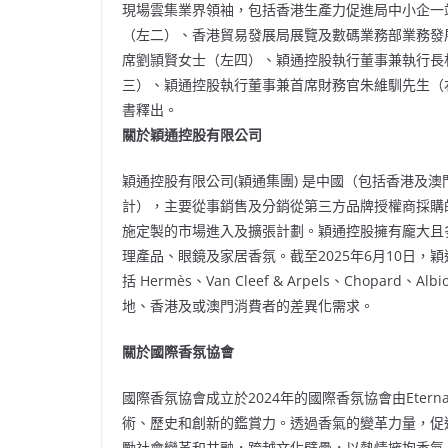
現場雲集業界領袖，包括香港生產力促進局中小企一
（左二）、香港貿易發展局展覽及數碼業務部業務發
席劉頴賢女士（左四）、穎通控股執行董事兼執行長林荊女
三）、穎通控股執行董事兼首席財務官朱維馴先生（
書釋出。
關於穎通控股有限公司
穎通控股有限公司(穎通集團) 是中國（包括香港及澳
計），主要從事銷售及分銷從第三方品牌授權商採購
施定製的市場進入及擴張計劃。穎通控股擁有龐大且
理產品、眼鏡及家居香氛。截至2025年6月10日，
括 Hermès、Van Cleef & Arpels、Chopar
地、香港及或澳門消費者的差異化需求。
關於國際香氛協會
國際香氛協會成立於2024年的國際香氛協會由Eter
術、歷史和創新的鑑賞力。透過香氣的變革力量，促
勵社會變革和共融，跨越文化壁壘，以熱情擁抱香氣