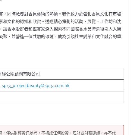
賞，同時激發對香氛藝術的熱情。我們致力於強化香氛文化在市場
事和文化的認知和欣賞。透過精心策劃的活動、展覽、工作坊和沈
，讓香水愛好者和鑑賞家深入探索不同國際香水品牌背後引人入勝
凝聚，並營造一個共融的環境，成為引領社會變革和文化融合的重
財經公關顧問有限公司
：
sprg_projectbeauty@sprg.com.hk
源，僅供財經資訊參考，不構成任何投資、理財或財務建議，亦不代