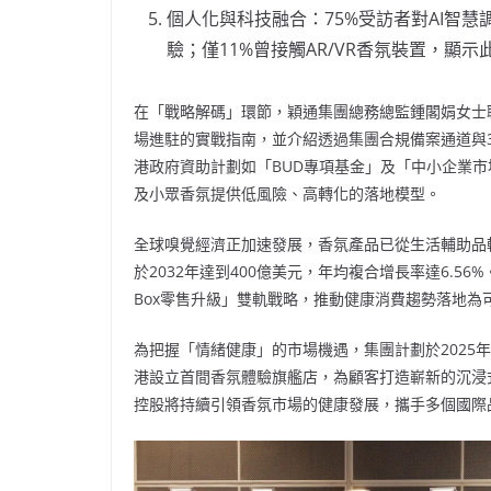
個人化與科技融合：75%受訪者對AI智
驗；僅11%曾接觸AR/VR香氛裝置，顯
在「戰略解碼」環節，穎通集團總務總監鍾閣娟女士
場進駐的實戰指南，並介紹透過
集團
合規備案通道與
港政府資助計劃如「BUD專項基金」及「中小企業
及小眾香氛提供低風險、高轉化的落地模型。
全球嗅覺經濟正加速發展，香氛產品已從生活輔助品
於2032年達到400億美元，年均複合增長率達6.5
Box零售升級」雙軌戰略，推動健康消費趨勢落地為
為把握「情緒健康」的市場機遇，集團計劃於2025年年
港設立首間香氛體驗旗艦店，為顧客打造嶄新的沉浸
控股將持續引領香氛市場的健康發展，攜手多個國際