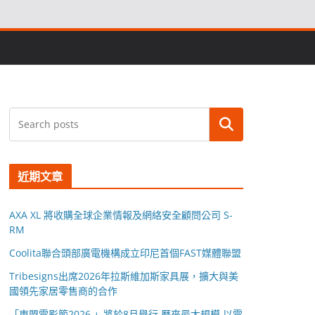
搜尋
近期文章
AXA XL 將收購全球企業情報及網絡安全顧問公司 S-
RM
Coolita聯合頭部廣電機構成立印尼首個FAST媒體聯盟
Tribesigns出席2026年拉斯維加斯家具展，擴大與美
國領先家居零售商的合作
「東盟電影節2026 」將於8月舉行 歷來最大規模 以電