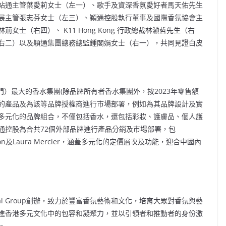
站通主管葉愛莉女士（左一）、歌手及資深香氛愛好者馬天佑先生
展主管張志芬女士（左三）、穎通控股執行董事及國際香氛協會主
士（右四）、 K11 Hong Kong 行政總裁林灝哲先生（右
右二）以及穎通集團總務總監鍾閣娟女士（右一），共同見證白皮
門）最大的香水集團(除品牌所有者香水集團外，按2023年零售額
的產品及為該等品牌授權商進行市場部署，例如為其品牌設計及實
多元化的品牌組合，不僅包括香水，還包括彩妝、護膚品、個人護
穎通控股為合共72個外部品牌進行產品分銷及市場部署，包
d、Albion及Laura Mercier，涵蓋多元化的定價層次及功能，迎合中國內
nal Group創辦，致力於豐富香氛藝術和文化，培育大眾對香氛與藝
進香港多元文化中的包容和凝聚力，並以引領者和推動者的身份激
。