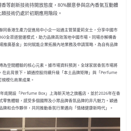
慧調香等創新技術持開放態度，80%願意參與店內香氣互動體
示此類技術仍處於初期應用階段。
聯同香港生產力促進局中小企一站通主管葉愛莉女士，分享中國市
360全渠道營運模式，助力品牌高效落地中國市場。同場亦解構香
市場推廣基金」如何賦能企業拓展內地業務及申請策略，為自有品牌
轉為空間體驗的核心元素。據市場資料預測，全球家居香氛市場將
6%。在此背景下，穎通控股持續升級「本土品牌矩陣」與「Perfume
可規模化商業成果。
底開設「Perfume Box」上海新天地之旗艦店，並於2026年在香
式零售體驗，感受多個國際及小眾品牌香氛品牌的非凡魅力。穎通
品牌和合作夥伴，共同推動香氛行業邁向「情緒健康新時代」。