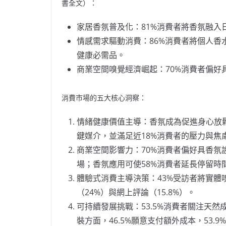
書全文）：
家居香氛普及化：81%消費者將香氛融入
情感需求驅動消費：86%消費者將個人
健康必需品。
商業空間嗅覺經濟崛起：70%消費者偏
消費市場的五大核心洞察：
情緒健康價值主導：香氛成為促進身心放鬆（
鍵媒介，並滿足近18%消費者的壓力與
商業空間影響力：70%消費者偏好具香氛設計
場；香氛應用可使58%消費者延長停留時
體驗式消費主導決策：43%受訪者將實
（24%）與網上評論（15.8%）。
可持續發展挑戰：53.5%消費者關注天然
裝方面，46.5%願意支付額外成本，53