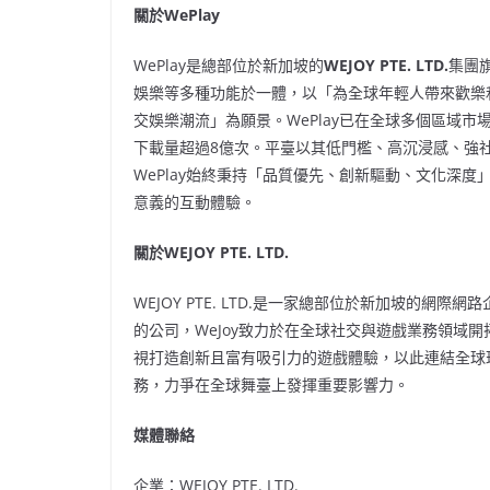
關於
WePlay
WePlay是總部位於新加坡的
WEJOY PTE. LTD.
集團
娛樂等多種功能於一體，以「為全球年輕人帶來歡樂
交娛樂潮流」為願景。WePlay已在全球多個區域
下載量超過8億次。平臺以其低門檻、高沉浸感、強
WePlay始終秉持「品質優先、創新驅動、文化深
意義的互動體驗。
關於
WEJOY PTE. LTD.
WEJOY PTE. LTD.是一家總部位於新加坡的網際
的公司，WeJoy致力於在全球社交與遊戲業務領域開
視打造創新且富有吸引力的遊戲體驗，以此連結全球玩
務，力爭在全球舞臺上發揮重要影響力。
媒體聯絡
企業：WEJOY PTE. LTD.