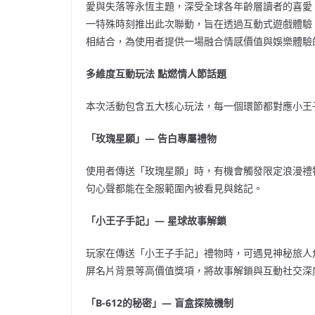
愛與失落等永恆主題，深受全球各年齡層讀者的喜愛。2
一特殊時刻推出此次聯動，旨在透過互動式遊戲體驗
相結合，為使用者提供一場融合情感價值與娛樂體驗
多維度互動玩法
點燃情人節話題
本次活動包含五大核心玩法，每一個環節都對應小王
「玫瑰星願」
—
告白專屬禮物
使用者傳送「玫瑰星願」時，有機會觸發限定浪漫禮
句心聲都能在全服範圍內被看見與銘記。
「小王子手記」
—
星球故事解鎖
玩家在傳送「小王子手記」禮物時，可遇見神秘旅人角
屏名片背景等高價值獎項，將故事解鎖與互動社交深
「
B-612
的秘密」
—
盲盒探險機制