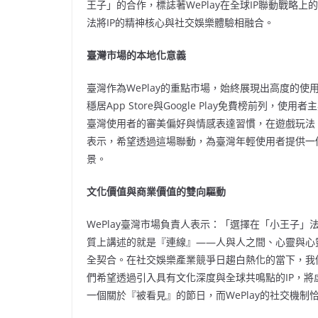
王子」的合作，標誌著WePlay在全球IP聯動戰略
法將IP的精神核心與社交娛樂體驗相融合。
臺灣市場的本地化意義
臺灣作為WePlay的重點市場，始終展現出高度的使
穩居App Store與Google Play免費榜前列
臺灣使用者的審美偏好與情感表達習慣，在遊戲玩法、
表示，希望透過這場聯動，為臺灣年輕使用者提供一
景。
文化價值與商業價值的雙向驅動
WePlay臺灣市場負責人表示：「選擇在「小王子
質上講述的就是『連線』——人與人之間、心靈與心靈
全契合。在社交娛樂產業競爭日趨白熱化的當下，我
們希望透過引入具有文化深度與全球共鳴點的IP，
一個關於『被看見』的節日，而WePlay的社交機