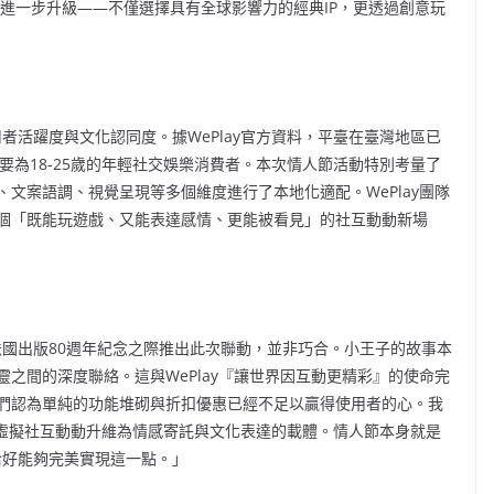
上的進一步升級——不僅選擇具有全球影響力的經典IP，更透過創意玩
用者活躍度與文化認同度。據WePlay官方資料，平臺在臺灣地區已
，使用者主要為18-25歲的年輕社交娛樂消費者。本次情人節活動特別考量了
文案語調、視覺呈現等多個維度進行了本地化適配。WePlay團隊
個「既能玩遊戲、又能表達感情、更能被看見」的社互動動新場
」法國出版80週年紀念之際推出此次聯動，並非巧合。小王子的故事本
之間的深度聯絡。這與WePlay『讓世界因互動更精彩』的使命完
們認為單純的功能堆砌與折扣優惠已經不足以贏得使用者的心。我
將虛擬社互動動升維為情感寄託與文化表達的載體。情人節本身就是
制恰好能夠完美實現這一點。」