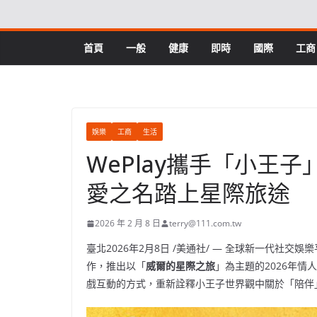
Skip
to
content
首頁
一般
健康
即時
國際
工商
娛樂
工商
生活
WePlay攜手「小王子
愛之名踏上星際旅途
2026 年 2 月 8 日
terry@111.com.tw
臺北
2026年2月8日
/美通社/ — 全球新一代社交娛樂
作，推出以「
威爾的星際之旅
」為主題的2026年情
戲互動的方式，重新詮釋小王子世界觀中關於「陪伴