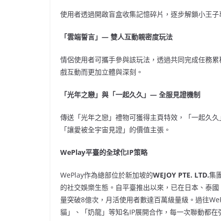
使用者透過開啟盲盒收集記憶碎片，逐步解鎖小王子專
「雲端誓言」
—
雙人互動親密度玩法
情侶使用者可攜手參與該玩法，透過共同完成任務累
戲互動而更加立體與深刻。
「光年之戀」與「一起久久」
—
全服見證機制
傳送「光年之戀」禮物可獲得主頁特效，「一起久久」
「讓愛被全宇宙見證」的價值主張。
WePlay
平臺的全球化
IP
策略
WePlay作為總部位於新加坡的
WEJOY PTE. LTD.
集
的社交娛樂生態。自平臺推出以來，已在日本、泰國
量突破8億次，月活使用者數達百萬級量級。過往We
貓」、「奶龍」等知名IP展開合作，每一次聯動都