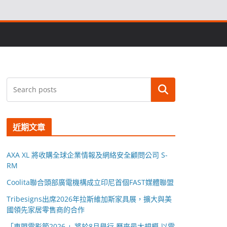
搜尋
近期文章
AXA XL 將收購全球企業情報及網絡安全顧問公司 S-
RM
Coolita聯合頭部廣電機構成立印尼首個FAST媒體聯盟
Tribesigns出席2026年拉斯維加斯家具展，擴大與美
國領先家居零售商的合作
「東盟電影節2026 」將於8月舉行 歷來最大規模 以電