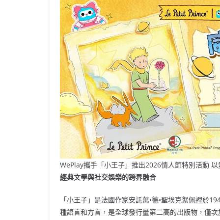
WePlay攜手「小王子」推出2026情人節特別活動
經典文學與社交娛樂的跨界融合
「小王子」是法國作家安託萬•德•聖埃克絮佩裡於19
種語言和方言，是全球發行量第二高的出版物，僅次