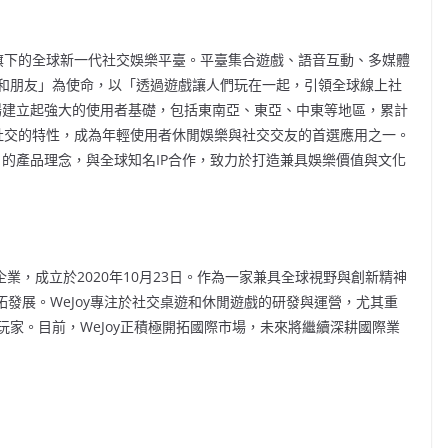
旗下的全球新一代社交娛樂平臺。平臺集合遊戲、語音互動、多媒體
和朋友」為使命，以「透過遊戲讓人們玩在一起，引領全球線上社
市場建立起強大的使用者基礎，包括東南亞、東亞、中東等地區，累計
社交的特性，成為年輕使用者休閒娛樂與社交交友的首選應用之一。
度」的產品理念，與全球知名IP合作，致力於打造兼具娛樂價值與文化
網路企業，成立於2020年10月23日。作為一家兼具全球視野與創新精神
拓發展。WeJoy專注於社交桌遊和休閒遊戲的研發與運營，尤其重
家。目前，WeJoy正積極開拓國際市場，未來將繼續深耕國際業