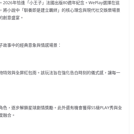
026年恰逢「小王子」法國出版80週年紀念。WePlay選擇在這
，將小說中「馴養即是建立羈絆」的核心理念與現代社交娛樂場景
的創意盛宴。
子故事中的經典意象與情感場景：
物特效與全屏紅包雨。該玩法旨在強化告白時刻的儀式感，讓每一
色，逐步解鎖星球劇情獎勵。此外還有機會獲得SS級PLAY秀與全
度融合。