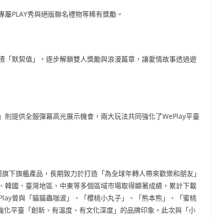
屬PLAY秀與絕版聯名禮物等稀有獎勵。
積「默契值」，逐步解鎖雙人獎勵與浪漫篇章，讓愛情故事透過遊
則提供全服彈幕高光展示機會，兩大玩法共同強化了WePlay平臺
團旗下旗艦產品，長期致力於打造「為全球年轉人帶來歡樂和朋友」
、韓國、臺灣
地區
、中東等多個區域市場取得顯著成績，累計下載
Play曾與「貓貓蟲咖波」、「櫻桃小丸子」、「熊本熊」、「蜜桃
在強化平臺「創新、有溫度、有文化深度」的品牌印象。此次與「小