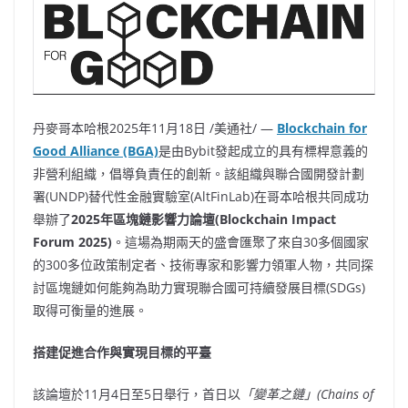
丹麥哥本哈根
2025年11月18日
/美通社/ —
Blockchain for
Good Alliance (BGA)
是由Bybit發起成立的具有標桿意義的
非營利組織，倡導負責任的創新。該組織與聯合國開發計劃
署(UNDP)替代性金融實驗室(AltFinLab)在哥本哈根共同成功
舉辦了
2025年區塊鏈影響力論壇(
Blockchain Impact
Forum 2025)
。這場為期兩天的盛會匯聚了來自30多個國家
的300多位政策制定者、技術專家和影響力領軍人物，共同探
討區塊鏈如何能夠為助力實現聯合國可持續發展目標(SDGs)
取得可衡量的進展。
搭建促進合作與實現目標的平臺
該論壇於11月4日至5日舉行，首日以
「
變革之鏈」
(Chains of