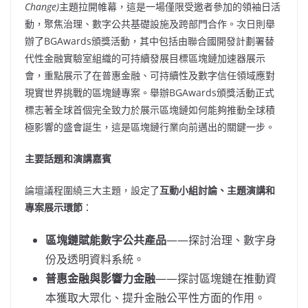
Change)
主題拉開帷幕，這是一場僅限受邀者參加的領袖日活
動，聚焦治理、數字公共基礎設施及跨部門合作。次日則舉
辦了BGAwards頒獎活動，其中包括由聯合國開發計劃署替
代性金融實驗室組織的可持續發展目標區塊鏈加速器展示
會，重點展示了在普惠金融、可持續性及數字信任領域應對
現實世界挑戰的區塊鏈專案。舉辦BGAwards頒獎活動正式
標志著全球首個完全致力於展示區塊鏈如何能夠推動全球積
極影響的盛會誕生，這是區塊鏈行業向前邁出的關鍵一步。
主要話題和演講嘉賓
論壇議程圍繞三大主題，設定了
互動小組討論、主題演講和
專案展示環節
：
區塊鏈賦能數字公共產品
——探討治理、數字身
份及透明資料系統。
普惠金融與影響力金融
——探討區塊鏈在推動資
本獲取大眾化、提升金融公平性方面的作用。