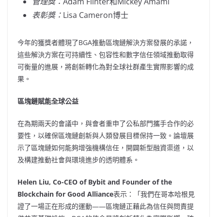
管理獎：
Adam Flinter和Mickey Amami
表彰獎：
Lisa Cameron博士
今年的獲獎者體現了BGA推動區塊鏈解決方案發展的承諾，
這些解決方案在可持續性、包容性和數字信任領域推動取得
可衡量的進展，將創新轉化為對全球社群產生實際影響的成
果。
區塊鏈賦能全球公益
在為期兩天的會議中，與會者重申了公私部門攜手合作的必
要性，以確保區塊鏈創新與人類發展目標保持一致。論壇展
示了區塊鏈如何能夠增強機構信任，開闢新型融資渠道，以
及構建推動社會與環境進步的透明體系。
Helen Liu
, Co-CEO of Bybit and Founder of the
Blockchain for Good Alliance
表示：「我們在哥本哈根見
證了一場正在形成的運動——區塊鏈正藉此為信任與問責提