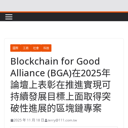
Skip
to
content
國際
工商
社會
科技
Blockchain for Good
Alliance (BGA)在2025年
論壇上表彰在推進實現可
持續發展目標上面取得突
破性進展的區塊鏈專案
2025 年 11 月 18 日
terry@111.com.tw