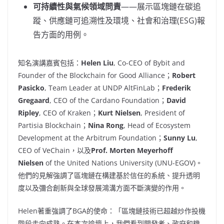
可持續性與氣候領域問責
——展示區塊鏈在碳追
蹤、供應鏈可追溯性及環境、社會和治理(ESG)報
告方面的用例。
知名演講嘉賓包括：
Helen Liu
, Co-CEO of Bybit and
Founder of the Blockchain for Good Alliance；
Robert
Pasicko
, Team Leader at UNDP AltFinLab；
Frederik
Gregaard
, CEO of the Cardano Foundation；
David
Ripley
, CEO of Kraken；
Kurt Nielsen
, President of
Partisia Blockchain；
Nina Rong
, Head of Ecosystem
Development at the Arbitrum Foundation；
Sunny Lu
,
CEO of VeChain，以及
Prof.
Morten Meyerhoff
Nielsen
of the United Nations University (UNU-EGOV)。
他們的見解強調了區塊鏈在構建基於信任的系統、提升透明
度以及彌合創新與全球發展鴻溝方面不斷演變的作用。
Helen著重強調了BGA的使命：「區塊鏈技術已超越炒作投機
階段走向成熟。在本次論壇上，我們看到開發者、政府和機