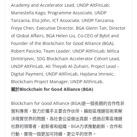
Academy and Accelerator Lead, UNDP AltFinLab;
Mariestella Kago, Programme Associate, UNDP
Tanzania, Elia John, ICT Associate, UNDP Tanzania,
Freya Chen, Executive Director, BGA Glenn Tan, Director
of Global Affairs, BGA Helen Liu, Co-CEO of Bybit and
Founder of the Blockchain for Good Alliance (BGA),
Robert Pasicko, Team Leader, UNDP AltFinLab; Milica
Dimitrijevic, SDG Blockchain Accelerator Cohort Lead,
UNDP AltFinLab, Ali Theyab Al-Zuhairi, Project Lead –
Digital Payment, UNDP AltFinLab, Hajdana Imrovic,
Blockchain Project Manager, UNDP AltFinLab.
關於
Blockchain for Good Alliance (BGA)
Blockchain for Good Alliance (BGA)是一個長期的合作性非
營利專案，致力於攜手主要合作伙伴，藉助區塊鏈技術來解
決現實世界的問題，為社會公益做出貢獻。透過召集區塊鏈
社群的領導者、創新者和組織，BGA力求推動創新、合作和
行動，實現一個更加可持續、更公平的世界。