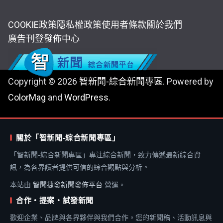
COOKIE政策
隱私權政策
使用者條款
關於我們
廣告刊登
發佈中心
Copyright © 2026
智新聞-綜合新聞專區
. Powered by
ColorMag
and
WordPress
.
關於「智新聞-綜合新聞專區」
「智新聞-綜合新聞專區」專注綜合新聞，致力傳遞最新綜合資
訊，為各界讀者提供可信的綜合觀點與分析。
本站由
智聞捷發新聞發佈平台
營運。
合作・提案・試發新聞
歡迎企業、品牌與各界夥伴與我們合作。您的新聞稿、活動訊息與