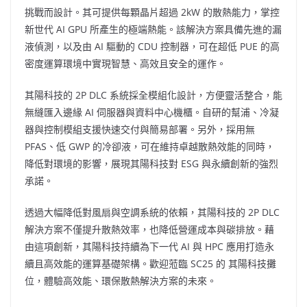
挑戰而設計。其可提供每顆晶片超過 2kW 的散熱能力，掌控
新世代 AI GPU 所產生的極端熱能。該解決方案具備先進的漏
液偵測，以及由 AI 驅動的 CDU 控制器，可在超低 PUE 的高
密度運算環境中實現智慧、高效且安全的運作。
其陽科技的 2P DLC 系統採全模組化設計，方便靈活整合，能
無縫匯入邊緣 AI 伺服器與資料中心機櫃。自研的幫浦、冷凝
器與控制模組支援快速交付與簡易部署。另外，採用無
PFAS、低 GWP 的冷卻液，可在維持卓越散熱效能的同時，
降低對環境的影響，展現其陽科技對 ESG 與永續創新的強烈
承諾。
透過大幅降低對風扇與空調系統的依賴，其陽科技的 2P DLC
解決方案不僅提升散熱效率，也降低營運成本與碳排放。藉
由這項創新，
其陽科技
持續為下一代 AI 與 HPC 應用打造永
續且高效能的運算基礎架構。歡迎蒞臨 SC25 的 其陽科技攤
位，體驗高效能、環保散熱解決方案的未來。