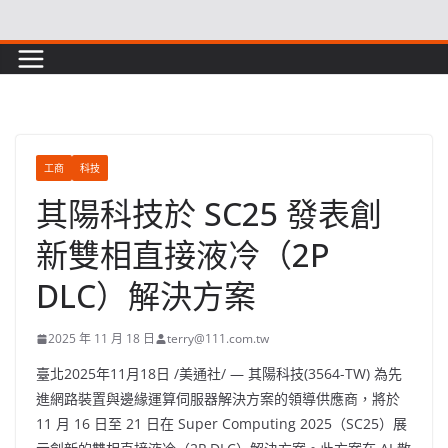
Skip
to
content
工商
科技
其陽科技於 SC25 發表創
新雙相直接液冷（2P
DLC）解決方案
2025 年 11 月 18 日
terry@111.com.tw
臺北
2025年11月18日
/美通社/ — 其陽科技
(3564-TW)
為先
進網路裝置與邊緣運算伺服器解決方案的領導供應商，將於
11 月 16 日至 21 日在 Super Computing 2025（SC25）展