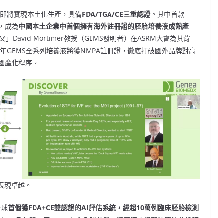
心，即將實現本土化生產，具備
FDA/TGA/CE
三重認證
。其中首款
證，成為
中國本土企業中首個擁有海外註冊證的胚胎培養液成熟產
avid Mortimer教授（GEMS發明者）在ASRM大會為其背
26年GEMS全系列培養液將獲NMPA註冊證，徹底打破國外品牌對高
國產化程序。
表現卓越。
全球
首個獲
FDA+CE
雙認證的AI
評估系統，經超10
萬例臨床胚胎檢測