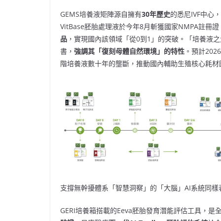
GEMS培養液矩陣源自擁有
30
年歷史
的悉尼IVF中
VitBase胚胎處理液於今年8月斬獲國家NMPA註冊
品
，實現國內該領域「從0到1」的突破。「培養液之父」D
書，
強調其「復刻母體自然環境」的特性
。預計20
階培養液數十年的壟斷，推動國內輔助生殖核心耗材
支撐無幹擾體系「智慧洞察」的「大腦」AI系統同樣
GERI培養箱搭載的Eeva胚胎發育潛能評估工具，是