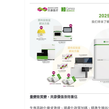
量變致質變，貝康價值亟待重估
生育高齡化需求激增、國產化政策加碼、精準生殖訴