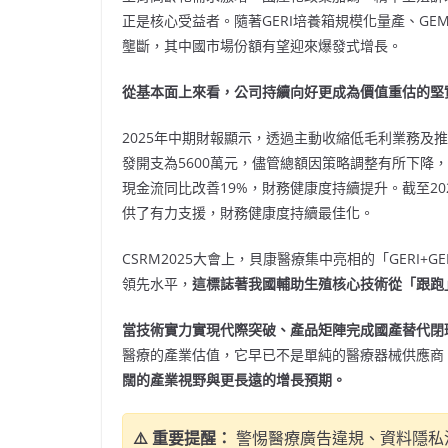
正是核心受益者。隨著GERI培養箱規模化量產、G
壟斷，其中國市場份額有望迎來爆發式增長。
從基本面上來看，公司持續向好更成為價值重估的堅
2025年中期財報顯示，透過主動收縮低毛利業務及推
發開支為5600萬元，儘管總額因策略調整有所下降
現金流同比改善19%，財務健康度持續提升。截至20
供了有力支援，財務健康度持續最佳化。
CSRM2025大會上，貝康醫療集中亮相的「GERI
領先水平，
這標誌著我國輔助生殖核心技術從「跟跑
當技術實力實現代際突破、產品矩陣完成國產替代閉
醫療的產業估值，它早已不是單純的醫療器械供應商
闊的產業視野與更長遠的增長預期。
⚠️ 重要提醒：
警惕醫療廣告違規、資料隱私