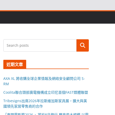
搜尋
近期文章
AXA XL 將收購全球企業情報及網絡安全顧問公司 S-
RM
Coolita聯合頭部廣電機構成立印尼首個FAST媒體聯盟
Tribesigns出席2026年拉斯維加斯家具展，擴大與美
國領先家居零售商的合作
「東盟電影節2026 」將於8月舉行 歷來最大規模 以電