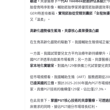
驗證。
貝康醫療
下一代
AI Toolbox
胚胎評估系統
於今
胎發育時序影像，輔助胚胎學家將優質胚胎篩選效率
GERI時差培養箱，
實現胚胎從受精到囊胚「全程無擾
又「溫柔」。
高齡化趨勢催生藍海，貝康核心產業價值凸顯
在生育高齡化趨勢的驅動下，我國輔助生殖領域正催生
一方面，我國試管嬰兒女方平均治療年齡持續攀升，
國PGT滲透率向歐美市場看齊；另一方面，貝康醫療
家本地化實驗室
，對國內129傢俱備三代試管嬰兒資
從市場規模看，我國輔助生殖（ART）服務週期從2009
已達美國的三倍，
預計2025-2030年國內PGT市場
家，具備PGT技術的機構僅129家，佔比僅27.3%。
在此背景下，
掌握
PGT
核心技術的貝康醫療，可透過
床需求的同時，搶佔PGT細分市場增長紅利。