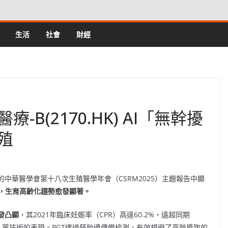
生活
社會
財經
B(2170.HK) AI「無幹擾
殖
日召開的中華醫學會第十八次生殖醫學年會（CSRM2025）主題報告中顯
，生育高齡化趨勢愈發顯著。
發凸顯
，其2021年臨床妊娠率（CPR）高達60.2%，遠超同期
47.4%）等技術的表現。PGT透過胚胎遺傳學檢測，有效規避了高齡導致的