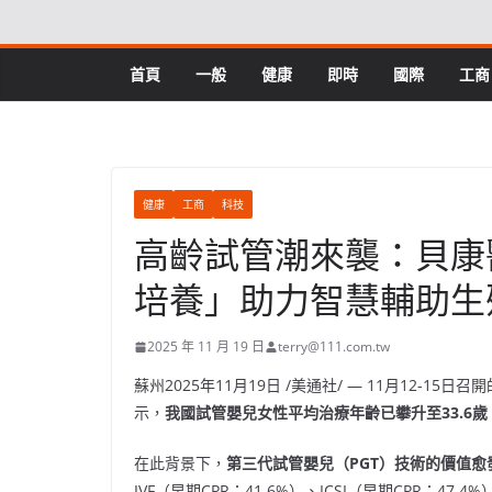
Skip
to
content
首頁
一般
健康
即時
國際
工商
健康
工商
科技
高齡試管潮來襲：貝康醫療-
培養」助力智慧輔助生
2025 年 11 月 19 日
terry@111.com.tw
蘇州
2025年11月19日
/美通社/ — 11月12-15
示，
我國試管嬰兒女性平均治療年齡已攀升至
33.6
歲
在此背景下，
第三代試管嬰兒（
PGT
）技術的價值愈
IVF（早期CPR：41.6%）、ICSI（早期CPR：