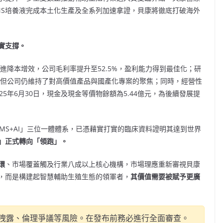
EMS培養液完成本土化生產及全系列加速拿證，貝康將徹底打破海外
實支撐。
進降本增效，公司毛利率提升至52.5%，盈利能力得到最佳化；研
，但公司仍維持了對高價值產品與國產化專案的聚焦；同時，經營性
25年6月30日，現金及現金等價物餘額為5.44億元，為後續發展提
+GEMS+AI」三位一體體系，已憑藉實打實的臨床資料證明其達到世界
」正式轉向「領跑」。
環
、市場覆蓋觸及行業八成以上核心機構，市場理應重新審視貝康
，而是構建起智慧輔助生殖生態的領軍者，
其價值需要被賦予更廣
洩露、倫理爭議等風險。在發布前務必進行全面審查。