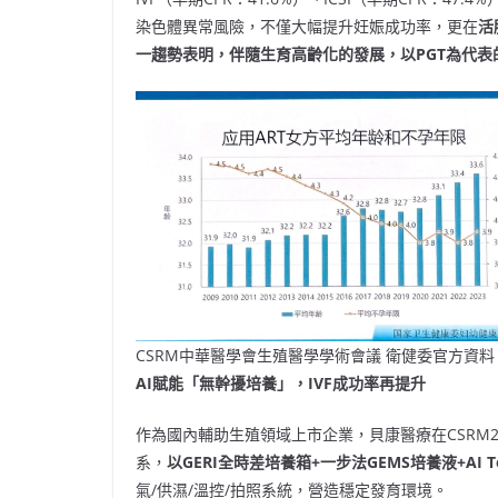
染色體異常風險，不僅大幅提升妊娠成功率，更在
活
一趨勢表明，伴隨生育高齡化的發展，以PGT
為代表
CSRM中華醫學會生殖醫學學術會議 衛健委官方資料
AI
賦能「無幹擾培養」，IVF
成功率再提升
作為國內輔助生殖領域上市企業，貝康醫療在CSRM20
系，
以
GERI
全時差培養箱+
一步法GEMS
培養液+AI T
氣/供濕/溫控/拍照系統，營造穩定發育環境。