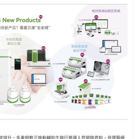
求提升，多重變數正推動輔助生殖行業邁入質變臨界點，貝康醫療