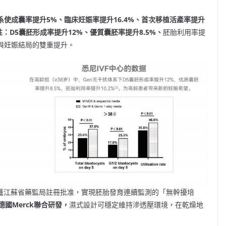
系使成囊率提升
5%
、臨床妊娠率提升16.4%
、首次移植活產率提升
：D5
囊胚形成率提升12%
、優質囊胚率提升8.5%
、
胚胎利用率提
與妊娠結局的雙重提升。
月獲江蘇省藥監局註冊批准，實現胚胎發育連續監測的「無幹擾培
德國
Merck
聯合研發，
濕式設計可穩定維持滲透壓環境，在乾燥地