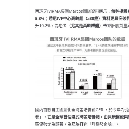
西班牙IVIRMA集團Marcos團隊資料顯示：
無幹擾體
5.8%
；悉尼IVF
中心高齡組（≥38
歲）資料更具突破性
升10.2%，為患者
（尤其是高齡群體）
帶來胚胎質量
國內首款自主國產化全時差培養箱GERI，於今年7
養」。它
是全球首個濕式時差培養箱，由貝康醫療與
區優勢尤為顯著，為胚胎打造「靜穩發育艙」。