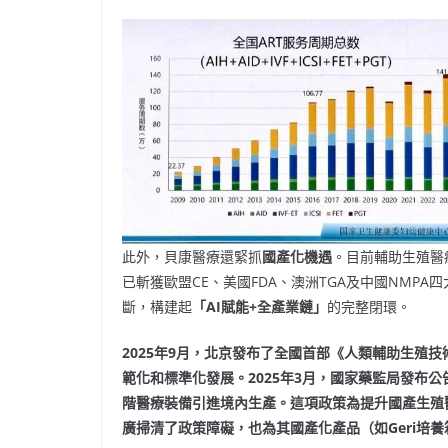
此外，貝康醫療還緊抓
國產化機遇
。目前輔助生殖醫療
已斬獲歐盟CE、美國FDA、澳洲TGA及中國NMPA四
斷，構建起
「
AI
賦能+
全產業鏈」
的完整閉環。
2025
年9
月，北京發布了全國首部《人類輔助生殖技
範化和標準化發展。2025
年3
月，國家藥監局發布公
階醫療裝備引進境內生產。這項政策為提升國產生殖
廣掃清了政策障礙，也為其國產化產品（如Geri
培養