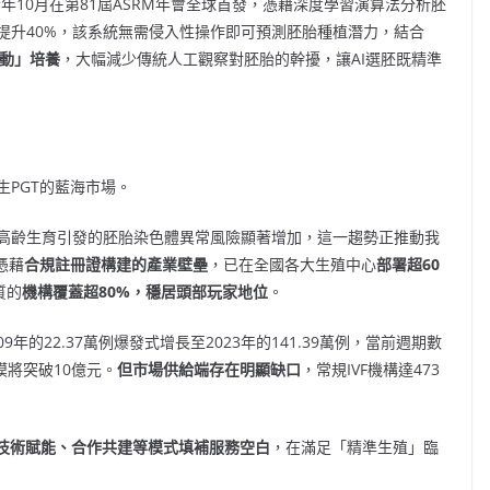
年10月在第81屆ASRM年會全球首發，憑藉深度學習演算法分析胚
提升40%，該系統無需侵入性操作即可預測胚胎種植潛力，結合
動」培養
，大幅減少傳統人工觀察對胚胎的幹擾，讓AI選胚既精準
PGT的藍海市場。
高齡生育引發的胚胎染色體異常風險顯著增加，這一趨勢正推動我
憑藉
合規註冊證構建的產業壁壘
，已在全國各大生殖中心
部署超
60
質的
機構覆蓋超
80%
，穩居頭部玩家地位
。
年的22.37萬例爆發式增長至2023年的141.39萬例，當前週期數
規模將突破10億元。
但市場供給端存在明顯缺口
，常規IVF機構達473
技術賦能、合作共建等模式填補服務空白
，在滿足「精準生殖」臨