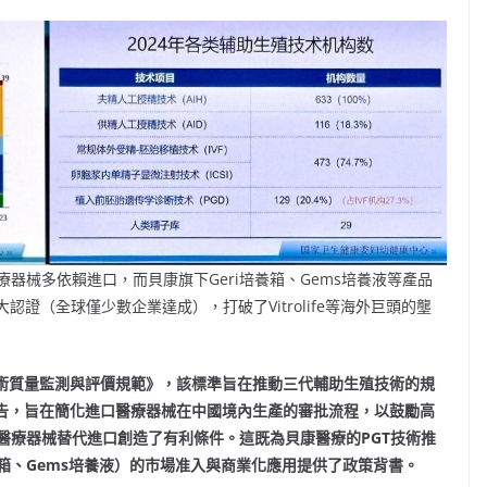
器械多依賴進口，而貝康旗下Geri培養箱、Gems培養液等產品
大認證（全球僅少數企業達成），打破了Vitrolife等海外巨頭的壟
術質量監測與評價規範》，該標準旨在推動三代輔助生殖技術的規
告，旨在簡化進口醫療器械在中國境內生產的審批流程，以鼓勵高
醫療器械替代進口創造了有利條件。這既為貝康醫療的PGT
技術推
箱、Gems
培養液）的市場准入與商業化應用提供了政策背書。