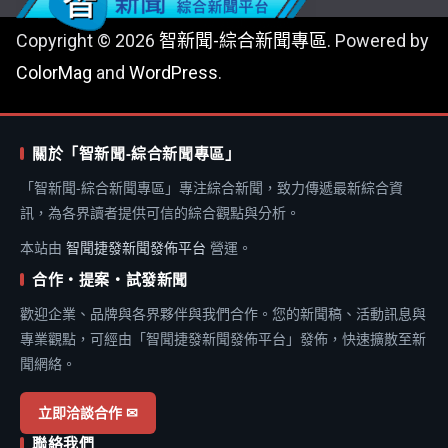
Copyright © 2026
智新聞-綜合新聞專區
. Powered by
ColorMag
and
WordPress
.
關於「智新聞-綜合新聞專區」
「智新聞-綜合新聞專區」專注綜合新聞，致力傳遞最新綜合資
訊，為各界讀者提供可信的綜合觀點與分析。
本站由
智聞捷發新聞發佈平台
營運。
合作・提案・試發新聞
歡迎企業、品牌與各界夥伴與我們合作。您的新聞稿、活動訊息與
專業觀點，可經由「智聞捷發新聞發佈平台」發佈，快速擴散至新
聞網絡。
立即洽談合作 ✉
聯絡我們