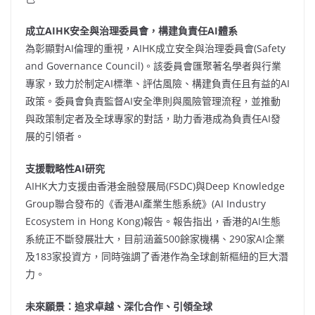
成立
AIHK
安全與治理委員會，構建負責任
AI
體系
為彰顯對AI倫理的重視，AIHK成立安全與治理委員會(Safety
and Governance Council)。該委員會匯聚著名學者與行業
專家，致力於制定AI標準、評估風險、構建負責任且有益的AI
政策。委員會負責監督AI安全準則與風險管理流程，並推動
與政策制定者及全球專家的對話，助力香港成為負責任AI發
展的引領者。
支援戰略性
AI研究
AIHK大力支援由香港金融發展局(FSDC)與Deep Knowledge
Group聯合發布的《香港AI產業生態系統》(AI Industry
Ecosystem in
Hong Kong
)報告。報告指出，香港的AI生態
系統正不斷發展壯大，目前涵蓋500餘家機構、290家AI企業
及183家投資方，同時強調了香港作為全球創新樞紐的巨大潛
力。
未來願景：追求卓越、深化合作、引領全球