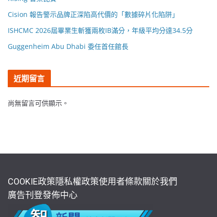
Cision 報告警示品牌正深陷高代價的「數據碎片化陷阱」
ISHCMC 2026屆畢業生斬獲兩枚IB滿分，年級平均分達34.5分
Guggenheim Abu Dhabi 委任首任館長
近期留言
尚無留言可供顯示。
COOKIE政策
隱私權政策
使用者條款
關於我們
廣告刊登
發佈中心