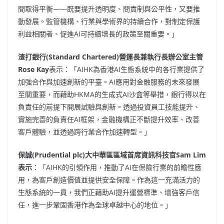
間取得平衡——既要提升透明度、問責制與公平性，又要推
動發展。監管機構、行業與學術界的持續合作，對制定保護
利益相關者、促進AI可持續增長的政策至關重要。」
渣打銀行
(Standard Chartered)營運長兼執行長辦公室主管
Rose Kay
表示：「AIHK為香港AI生態系統中的各行業提供了
加強合作與加速創新的平臺。AI應用對金融服務的未來發展
至關重要，而藉助HKMA的生成式AI沙盒等舉措，銀行得以在
負責任的前提下開展試驗與創新。透過投資員工技能提升、
實施完善的負責任AI框架，金融機構正不斷提升效率、改善
客戶體驗，並透過跨行業合作加速轉型。」
保誠
(Prudential plc)大中華區區域首席資訊科技官Sam Lim
表示
：「AIHK的引領作用，推動了AI在保險行業的前瞻性應
用，為客戶創造價值並提供安全保障。作為這一充滿活力的
生態系統的一員，我們正藉助AI提升運營標準、增強客戶信
任，進一步鞏固香港作為全球卓越中心的地位。」