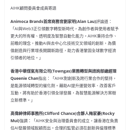
AIHK顧問委員會成員寄語
Animoca Brands
首席商務官劉家明
(
Alan Lau
)
評論道：
「AI與Web3正引領數字轉型新時代，為創作者與使用者賦予
更大的所有權、透明度及智慧自動化能力。AIHK秉持合作、
前瞻的理念，推動AI與去中心化技術交叉領域的創新，為價
值創造與行業增長開闢新路徑，助力香港鞏固全球數字經濟
引領者的地位。」
香港中華煤氣有限公司
(Towngas)業務轉型與諮詢部總經理
Queenie Chan
指出：「AIHK對創新及跨行業合作的堅持，
是能源領域轉型的催化劑。藉助AI提升運營效率、改善客戶
互動，將有助於香港引領全球發展，為智慧能源解決方案樹
立新標準。」
高偉紳律師事務所
(
Clifford Chance
)合夥人梅家豪(
Rocky
Mui
)
強調：「AIHK安全與治理委員會的成立，讓香港在負責
任AI發展領域脫穎而出。合理的監管必須在創新與倫理標準