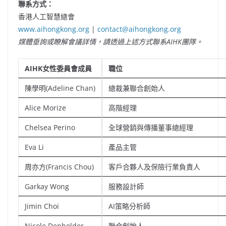
聯系方式：
香港人工智慧總會
www.aihongkong.org
|
contact@aihongkong.org
媒體垂詢或瞭解會議詳情，請透過上述方式聯系
AIHK
團隊。
AIHK女性委員會成員
職位
陳學明(Adeline Chan)
總裁兼聯合創始人
Alice Morize
高階經理
Chelsea Perino
全球營銷與傳播董事總經理
Eva Li
產品主管
周亦方(Francis Chou)
客戶合夥人及保險行業負責人
Garkay Wong
服務設計師
Jimin Choi
AI策略分析師
Nicole Denholder
聯合創始人