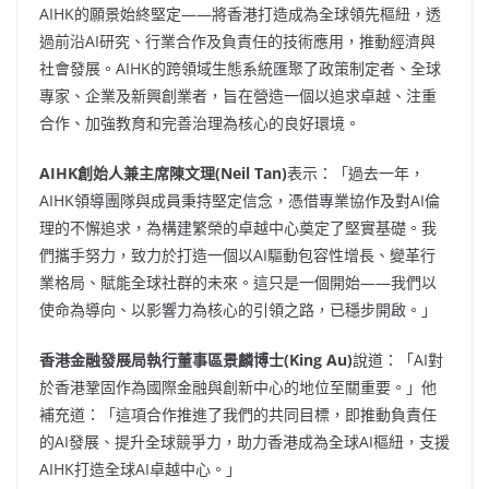
AIHK的願景始終堅定——將香港打造成為全球領先樞紐，透
過前沿AI研究、行業合作及負責任的技術應用，推動經濟與
社會發展。AIHK的跨領域生態系統匯聚了政策制定者、全球
專家、企業及新興創業者，旨在營造一個以追求卓越、注重
合作、加強教育和完善治理為核心的良好環境。
AIHK
創始人兼主席陳文理
(
Neil Tan
)
表示：「過去一年，
AIHK領導團隊與成員秉持堅定信念，憑借專業協作及對AI倫
理的不懈追求，為構建繁榮的卓越中心奠定了堅實基礎。我
們攜手努力，致力於打造一個以AI驅動包容性增長、變革行
業格局、賦能全球社群的未來。這只是一個開始——我們以
使命為導向、以影響力為核心的引領之路，已穩步開啟。」
香港金融發展局執行董事區景麟博士
(
King Au
)
說道：「AI對
於香港鞏固作為國際金融與創新中心的地位至關重要。」他
補充道：「這項合作推進了我們的共同目標，即推動負責任
的AI發展、提升全球競爭力，助力香港成為全球AI樞紐，支援
AIHK打造全球AI卓越中心。」