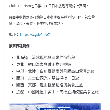
Club Tourism也已推出冬日日本旅遊專屬線上頁面。
頁面中收錄眾多可飽覽日本冬季獨特魅力的行程，包含雪
景、溫泉、美食、冬季祭典等主題。
網址：
https://x.gd/Cufe7
推薦行程範例：
北海道｜流冰巡航與溫泉住宿行程
東北｜銀山溫泉與藏王樹冰巡遊
中部・北陸｜白川鄉點燈與飛驒高山雪景之旅
關東｜富士山觀光・草莓採摘一日遊
關西｜京都・嵐山楓葉點燈與美食之旅
近畿・中國地區｜美山・天橋立與螃蟹美食之旅