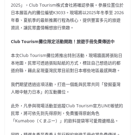
2025」，Club Tourism株式會社將確認參展。參展位置位於
日本展區內的攤位編號K3033。現場將以2025年冬季至 2026
年春、夏航季的最新推薦行程為核心，提供豐富多元的旅遊
資訊，讓民眾盡情暢想旅行樂趣。
Club Tourism攤位限定活動開跑！旅遊手冊免費傳送中
本次Club Tourism攤位將推出特別活動，現場牆面將張貼日
本地圖，民眾可透過張貼貼紙的方式，標註自己想造訪的都
道府縣，藉此呈現臺灣民眾目前對日本哪些地區最感興趣。
我們期望透過這項活動，打造一個能與民眾共同「發掘臺灣
人眼中魅力日本」的互動攤位。
此外，凡參與現場活動並追蹤Club Tourism官方LINE帳號的
民眾，將可依先到先得原則，免費獲得原創角色
「Kumaboo（くまぶー）」的飲料提袋等可愛周邊贈品。
同時，精選冬季至春季人氣行程的旅遊手冊也將免費傳送。