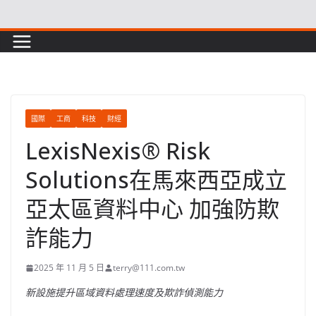
Skip
to
content
國際
工商
科技
財經
LexisNexis® Risk
Solutions在馬來西亞成立
亞太區資料中心 加強防欺
詐能力
2025 年 11 月 5 日
terry@111.com.tw
新設施提升區域資料處理速度及欺詐偵測能力