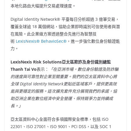
本地化路由大幅提升交易處理速度。
Digital Identity Network® 平臺每日分析超過 3 億筆交易，
覆蓋全球逾 18 萬個網站，協助企業即時識別可信使用者與潛
在風險。此企業級方案透過整合先進行為智慧技
術
LexisNexis® BehavioSec®
，進一步強化數位身份驗證能
力。
LexisNexis Risk Solutions
亞太區欺詐及身份識別總監
Thanh Tai Vo
表示：
「在亞洲市場，數位身份驗證及防詐騙
的速度與可靠性對企業至關重要。我們的亞太區資料中心將
全球
Digital Identity Network
更貼近區域客戶，提供更高效
能與更穩定的服務。這次擴充套件充分展現我們的承諾，協
助亞洲企業在數位經濟中安全營運、保持競爭力並持續成
長。」
亞太區資料中心全面符合多項國際安全標準，包括 ISO
22301、ISO 27001、ISO 9001、PCI DSS，以及 SOC 1