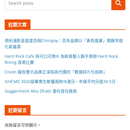
搜尋
近期文章
飛利浦影音首度亮相ChinaJoy：百年品牌以「黃色風暴」開啟年輕
化新篇章
Hard Rock Cafe 與可口可樂® 為新晉藝人聯手舉辦 Hard Rock
Rising 音樂比賽
Cision 報告警示品牌正深陷高代價的「數據碎片化陷阱」
ISHCMC 2026屆畢業生斬獲兩枚IB滿分，年級平均分達34.5分
Guggenheim Abu Dhabi 委任首任館長
近期留言
尚無留言可供顯示。