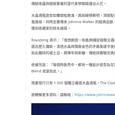
傳統底蘊與極致繁複的當代美學間碰撞出火花。
水晶酒瓶造型如雕塑般飽滿，肩部線條鮮明，頂部配以超
裁風格，同時忠實傳承
Johnnie Walker
的經典血脈
鐫刻收藏家的姓名縮寫。
Rousteing 表示：「我想創造一些能夠捕捉極
感且歷久彌新。清透水晶與頹廢金色的矛盾美感令我
如此獨特的威士忌，將陳年與新釀、傳統與實驗完美
他補充說：「每個時裝秀中，都有一種設計造型旨在讓觀
Blend 就是如此。」
限量發行只有 1,500 個獨立編號水晶酒瓶，The Cou
欲瞭解更多資料，請聯絡：
https://www.johnniewa