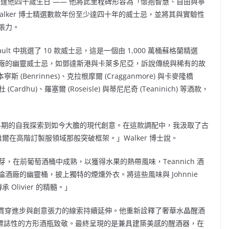
出，適逢他四十歲生日 —— 他將此里程碑形容為「懷抱智慧、自由與寧
alker 博士精選數款年份至少達四十年的威士忌，並將其與實驗性
張力。
r Vault 中挑選了 10 款威士忌，這是一個由 1,000 萬桶蘇格蘭精選
酒廠的幽靈威士忌，如鄧達斯港與卡萊多尼亞，訴說傳統與稀有的故
Benrinnes)、克拉根摩爾 (Cragganmore) 與卡麥隆橋
ardhu)、羅塞爾 (Roseisle) 與蒂尼尼奇 (Teaninich) 等酒款，
，從早期的自我探索到如今大膽的現代創意。在這款調配中，我汲取了古
爾在高階訂製服領域那般突破框架。」Walker 博士說。
有麥芽，在前葡萄酒桶中成熟，以獲得水果的熱帶風味，Teannich 酒
倫酒廠的幽靈桶，披上獨特的煙燻外衣。將這些風味與
Johnnie
livier 的精髓。」
d 設計中，那條貫穿進步與創意張力的線索持續延伸。他重新詮釋了奢華水晶醒酒
標誌性的方形酒瓶致敬。最終呈現的是兼具建築美感的醒酒器，在