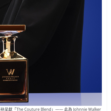
ing 聯袂呈獻「The Couture Blend」—— 此為 Johnnie Walker