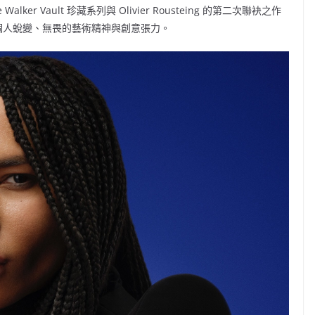
Walker Vault 珍藏系列與 Olivier Rousteing 的第二次聯袂之作
佳釀致敬個人蛻變、無畏的藝術精神與創意張力。