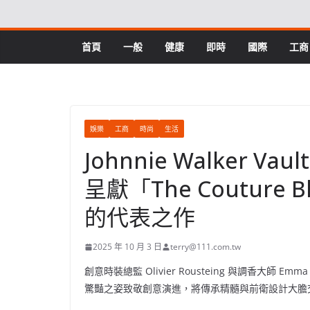
Skip
to
content
首頁
一般
健康
即時
國際
工商
娛樂
工商
時尚
生活
Johnnie Walker Vaul
呈獻「The Couture
的代表之作
2025 年 10 月 3 日
terry@111.com.tw
創意時裝總監 Olivier Rousteing 與調香大師
Emma 
驚豔之姿致敬創意演進，將傳承精髓與前衛設計大膽