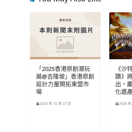
「2025香港原創潮玩
《沙
展@吉隆坡」香港原創
蹟》
設計力量開拓東盟市
出，
場
化遺
2025 年 10 月 27 日
2026 年