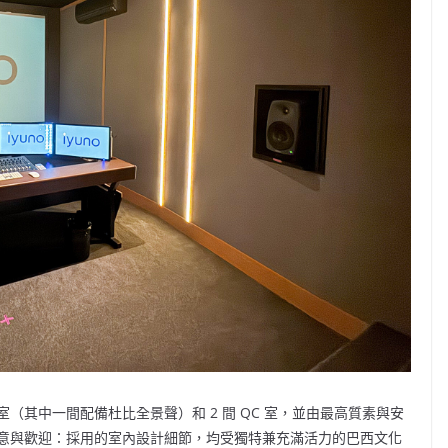
室（其中一間配備杜比全景聲）和 2 間 QC 室，並由最高質素與安
意與歡迎：採用的室內設計細節，均受獨特兼充滿活力的巴西文化