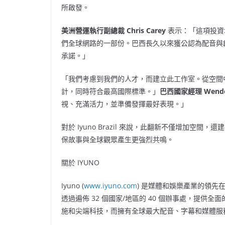
所啟發。
美洲營運執行副總裁
Chris Carey
表示：「這項投資增
們全球網路的一部份。巴西長久以來獲公認為配音與創
承諾。」
「我們考慮到我們的人才，而建立此工作室。從空間
計，同時符合最高國際標準。」
巴西國家經理
Wende
視、充滿活力，並準備發揮最好表現。」
對於 Iyuno Brazil 來說，此翻新不僅增加
保故事與全球觀眾產生更強烈共鳴。
關於 IYUNO
Iyuno (
www.iyuno.com
) 是媒體和娛樂產業的領先
透過遍佈 32 個國家/地區的 40 個辦事處，提供全
施和尖端科技，而擁有全球最大配音、字幕和媒體服