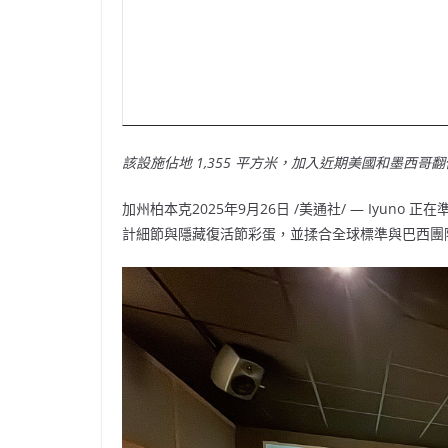
該設施佔地 1,355 平方米，加入近期美國和墨西哥翻修
加州柏本克
2025年9月26日
/美通社/ — Iyun
計細節與隱藏復活節彩蛋，並揉合全球標準與巴西團