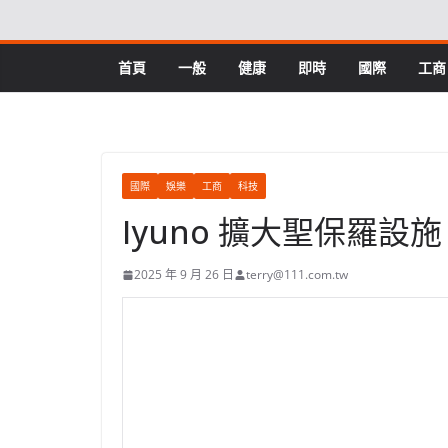
Skip
to
content
首頁
一般
健康
即時
國際
工商
國際
娛樂
工商
科技
Iyuno 擴大聖保羅
2025 年 9 月 26 日
terry@111.com.tw