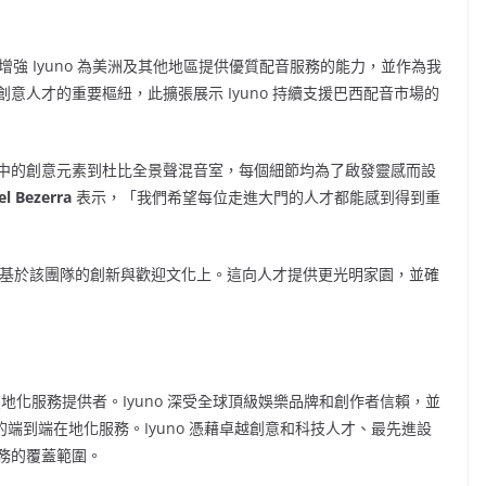
強 Iyuno 為美洲及其他地區提供優質配音服務的能力，並作為我
意人才的重要樞紐，此擴張展示 Iyuno 持續支援巴西配音市場的
中的創意元素到杜比全景聲混音室，每個細節均為了啟發靈感而設
l Bezerra
表示，「我們希望每位走進大門的人才都能感到得到重
空間，還建基於該團隊的創新與歡迎文化上。這向人才提供更光明家園，並確
在地化服務提供者。Iyuno 深受全球頂級娛樂品牌和創作者信賴，並
面的端到端在地化服務。Iyuno 憑藉卓越創意和科技人才、最先進設
務的覆蓋範圍。