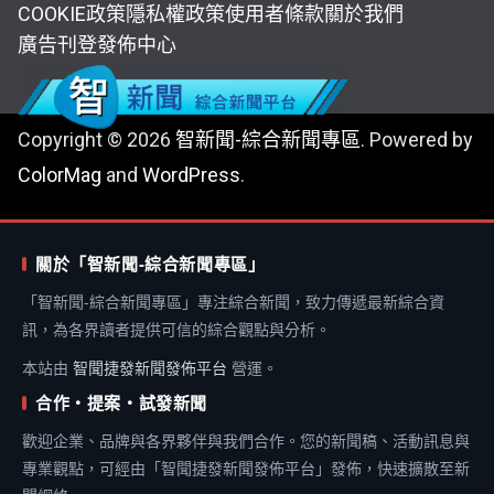
COOKIE政策
隱私權政策
使用者條款
關於我們
廣告刊登
發佈中心
Copyright © 2026
智新聞-綜合新聞專區
. Powered by
ColorMag
and
WordPress
.
關於「智新聞-綜合新聞專區」
「智新聞-綜合新聞專區」專注綜合新聞，致力傳遞最新綜合資
訊，為各界讀者提供可信的綜合觀點與分析。
本站由
智聞捷發新聞發佈平台
營運。
合作・提案・試發新聞
歡迎企業、品牌與各界夥伴與我們合作。您的新聞稿、活動訊息與
專業觀點，可經由「智聞捷發新聞發佈平台」發佈，快速擴散至新