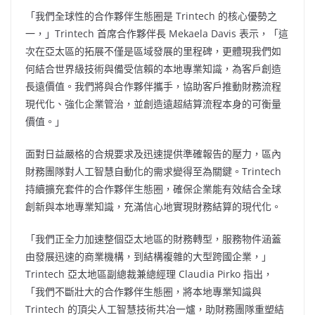
「我們全球性的合作夥伴生態圈是 Trintech 的核心優勢之
一，」Trintech 首席合作夥伴長
Mekaela Davis
表示，「這
次在亞太區的拓展不僅是區域發展的里程碑，更體現我們如
何結合世界級技術與備受信賴的本地專業知識，為客戶創造
長遠價值。我們將與合作夥伴攜手，協助客戶推動財務流程
現代化、強化企業管治，並創造遠超結算流程本身的可衡量
價值。」
面對日益嚴格的合規要求及迅速提供準確報告的壓力，區內
財務團隊對人工智慧自動化的需求變得至為關鍵。Trintech
持續擴充套件的合作夥伴生態圈，確保企業能有效結合全球
創新與本地專業知識，充滿信心地實現財務結算的現代化。
「我們正全力加速整個亞太地區的財務轉型，服務物件涵蓋
由發展迅速的商業機構，到結構複雜的大型跨國企業，」
Trintech 亞太地區副總裁兼總經理
Claudia Pirko
指出，
「我們不斷壯大的合作夥伴生態圈，將本地專業知識與
Trintech 的頂尖人工智慧技術共冶一爐，助財務團隊重塑結