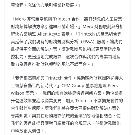
算流程，充滿信心地引領業務發展。」
「Mero 非常榮幸能與 Trintech 合作，將其領先的人工智慧
財務結算解決方案引進紐西蘭市場，」Mero 財務規劃與分析
解決方案總監
Allen Keyte
表示，「Trintech 的產品組合完
美延伸了我們現有的財務規劃與分析（FP&A）服務，讓我們
能提供更全面的解決方案，讓財務團隊能夠以更高準確度及
控制力，更迅速地完成結算。這次合作與我們的專業領域及
致力為客戶推動財務轉型的承諾不謀而合。」
「我們很高興能與 Trintech 合作，協助區內財務團隊迎接人
工智慧自動化的新時代，」CPM Group 董事總經理
Piers
Wilson
表示，「我們的宗旨始終是透過創新方案，助企業提
升營運效率並獲取商業洞見。加入 Trintech 不斷擴充套件的
合作夥伴生態圈，讓我們能將在亞太區提供財務解決方案的
專業知識，與其在財務結算領域的全球領導地位相結合，使
我們的客戶能從容應對日趨嚴謹的合規要求，並從財務職能
中釋放更大價值。」