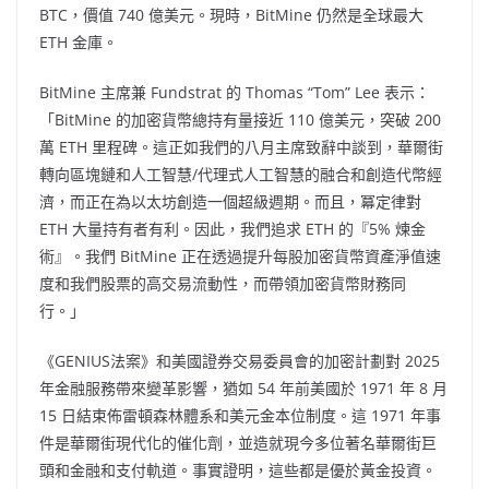
BTC，價值 740 億美元。現時，BitMine 仍然是全球最大
ETH 金庫。
BitMine 主席兼 Fundstrat 的 Thomas “Tom” Lee 表示：
「BitMine 的加密貨幣總持有量接近 110 億美元，突破 200
萬 ETH 里程碑。這正如我們的八月主席致辭中談到，華爾街
轉向區塊鏈和人工智慧/代理式人工智慧的融合和創造代幣經
濟，而正在為以太坊創造一個超級週期。而且，冪定律對
ETH 大量持有者有利。因此，我們追求 ETH 的『5% 煉金
術』。我們 BitMine 正在透過提升每股加密貨幣資產淨值速
度和我們股票的高交易流動性，而帶領加密貨幣財務同
行。」
《GENIUS法案》和美國證券交易委員會的加密計劃對 2025
年金融服務帶來變革影響，猶如 54 年前美國於 1971 年 8 月
15 日結束佈雷頓森林體系和美元金本位制度。這 1971 年事
件是華爾街現代化的催化劑，並造就現今多位著名華爾街巨
頭和金融和支付軌道。事實證明，這些都是優於黃金投資。