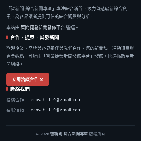
「智新聞-綜合新聞專區」專注綜合新聞，致力傳遞最新綜合資
訊，為各界讀者提供可信的綜合觀點與分析。
本站由
智聞捷發新聞發佈平台
營運。
合作・提案・試發新聞
歡迎企業、品牌與各界夥伴與我們合作。您的新聞稿、活動訊息與
專業觀點，可經由「智聞捷發新聞發佈平台」發佈，快速擴散至新
聞網絡。
立即洽談合作 ✉
聯絡我們
投稿合作
ecoyah+110@gmail.com
客服信箱
ecoyah+110@gmail.com
© 2026
智新聞-綜合新聞專區
版權所有