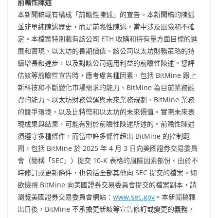
前瞻性陳述
本新聞稿載有構成「前瞻性陳述」的宣告。本新聞稿的陳述
並非單純陳述歷史，而是前瞻性陳述，當中涉及風險和不確
定。本檔案特別載有該公司 ETH 收購和持有量方面目標的進
展和實現、以太坊的長期價值、該公司以太坊財務策略的持
續增長和進步，以及對該公司適用利益的前瞻性陳述。您評
估該等前瞻性宣告時，應考慮各種因素，包括 BitMine 跟上
新科技和不斷變化市場需求的能力、BitMine 為目前業務融
資的能力、以太坊財務營運與未來業務規劃、BitMine 業務
的競爭環境，以及比特幣和以太坊的未來價值。實際未來表
現成果與結果，可能有別於前瞻性陳述所述的。前瞻性陳述
須遵守多種條件，而當中許多條件超出 BitMine 的控制範
圍，包括 BitMine 於 2025 年 4 月 3 日向美國證券交易委員
會（簡稱「SEC」）提交 10-K 表格的風險因素部份。由於不
時修訂或更新條件，也包括全部其他向 SEC 提交的檔案。如
欲檢視 BitMine 向美國證券交易委員會提交的檔案副本，請
瀏覽美國證券交易委員會網站：
www.sec.gov
。本新聞稿釋
出日後，BitMine 不承擔更新該等宣告修訂或變更的義務，