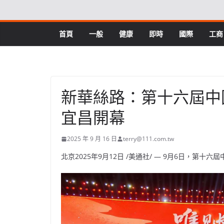
Skip
to
content
首頁
一般
健康
即時
國際
工商
新華絲路：第十六屆中
宜昌開幕
2025 年 9 月 16 日
terry@111.com.tw
北京
2025年9月12日
/美通社/ — 9月6日，第十