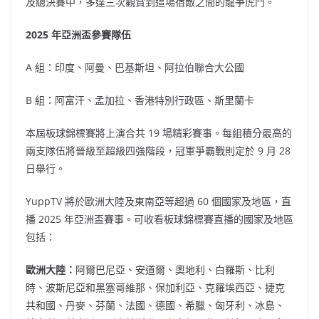
及總決賽中，多達三次觀賞到這場宿敵之間的龍爭虎鬥。
2025 年亞洲盃參賽隊伍
A 組：印度、阿曼、巴基斯坦、阿拉伯聯合大公國
B 組：阿富汗、孟加拉、香港特別行政區、斯里蘭卡
本屆板球錦標賽將上演合共 19 場精彩賽事。每組積分最高的
兩支隊伍將晉級至超級四強階段，冠軍爭霸戰則定於 9 月 28
日舉行。
YuppTV 將於歐洲大陸及東南亞等超過 60 個國家及地區，直
播 2025 年亞洲盃賽事。可收看板球錦標賽直播的國家及地區
包括：
歐洲大陸：
阿爾巴尼亞、安道爾、奧地利、白羅斯、比利
時、波斯尼亞和黑塞哥維那、保加利亞、克羅埃西亞、捷克
共和國、丹麥、芬蘭、法國、德國、希臘、匈牙利、冰島、