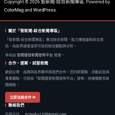
Copyright © 2026
智新聞-綜合新聞專區
. Powered by
ColorMag
and
WordPress
.
關於「智新聞-綜合新聞專區」
「智新聞-綜合新聞專區」專注綜合新聞，致力傳遞最新綜合資
訊，為各界讀者提供可信的綜合觀點與分析。
本站由
智聞捷發新聞發佈平台
營運。
合作・提案・試發新聞
歡迎企業、品牌與各界夥伴與我們合作。您的新聞稿、活動訊息與
專業觀點，可經由「智聞捷發新聞發佈平台」發佈，快速擴散至新
聞網絡。
立即洽談合作 ✉
聯絡我們
投稿合作
ecoyah+110@gmail.com