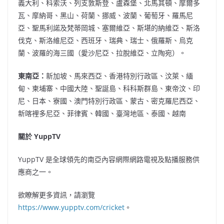
義大利、科索沃、列支敦斯登、盧森堡、北馬其頓、摩爾多
瓦、摩納哥、黑山、荷蘭、挪威、波蘭、葡萄牙、羅馬尼
亞、聖馬利諾及梵蒂岡城、塞爾維亞、斯堪的納維亞、斯洛
伐克、斯洛維尼亞、西班牙、瑞典、瑞士、俄羅斯、烏克
蘭、波羅的海三國（愛沙尼亞、拉脫維亞、立陶宛）。
東南亞：
新加坡、馬來西亞、香港特別行政區、汶萊、緬
甸、柬埔寨、中國大陸、聖誕島、科科斯群島、東帝汶、印
尼、日本、寮國、澳門特別行政區、蒙古、密克羅尼西亞、
新喀裡多尼亞、菲律賓、韓國、臺灣地區、泰國、越南
關於 YuppTV
YuppTV 是全球領先的南亞內容網際網路電視及點播服務供
應商之一。
欲瞭解更多資訊，請瀏覽
https://www.yupptv.com/cricket
。