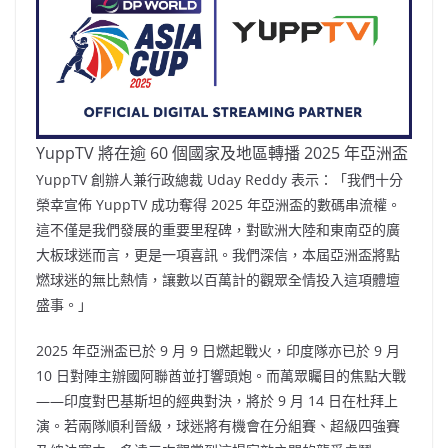
YuppTV 將在逾 60 個國家及地區轉播 2025 年亞洲盃
YuppTV 創辦人兼行政總裁
Uday Reddy
表示：「我們十分
榮幸宣佈 YuppTV 成功奪得 2025 年亞洲盃的數碼串流權。
這不僅是我們發展的重要里程碑，對歐洲大陸和東南亞的廣
大板球迷而言，更是一項喜訊。我們深信，本屆亞洲盃將點
燃球迷的無比熱情，讓數以百萬計的觀眾全情投入這項體壇
盛事。」
2025 年亞洲盃已於 9 月 9 日燃起戰火，印度隊亦已於 9 月
10 日對陣主辦國阿聯酋並打響頭炮。而萬眾矚目的焦點大戰
——印度對巴基斯坦的經典對決，將於 9 月 14 日在杜拜上
演。若兩隊順利晉級，球迷將有機會在分組賽、超級四強賽