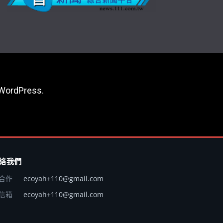
WordPress
.
絡我們
合作
ecoyah+110@gmail.com
信箱
ecoyah+110@gmail.com