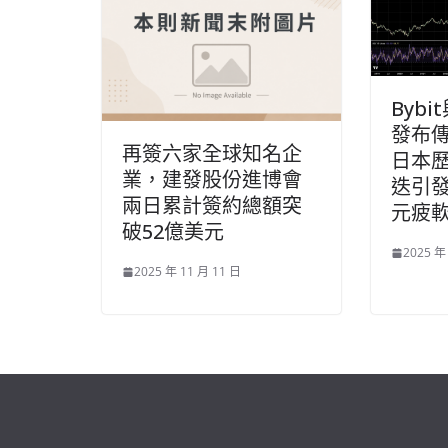
Bybi
發布
再簽六家全球知名企
日本
業，建發股份進博會
迭引
兩日累計簽約總額突
元疲
破52億美元
2025 年
2025 年 11 月 11 日