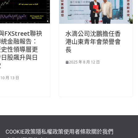
t與FXStreet聯袂
水滴公司沈鵬擔任香
傳統金融報告：
港山東青年會榮譽會
歷史性領導層更
長
發日股飆升與日
2025 年 8 月 12 日
軟
 10 月 13 日
COOKIE政策
隱私權政策
使用者條款
關於我們