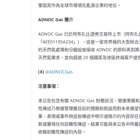
鞏固其作為全球市場領先能源企業的地位。
ADNOC Gas 簡介
ADNOC Gas 已於阿布扎比證券交易所上市（阿布扎
「AEE01195A234」），這是一家世界級的大
的天然氣處理和分餾設施接收 ADNOC 的原料再到將產
天然氣需求，並向超過 20 個國家及地區終端客戶
(X)
@ADNOCGas
注意事項：
本公告包含有關 ADNOC Gas 財務狀況、營運
性陳述乃根據管理層目前的預期和假設而對未來展望
果、表現或事件與這些陳述中明示或暗示的內容存在
新或審視任何前瞻性陳述。結果可能與本公告中所載
依賴前瞻性陳述的內容。