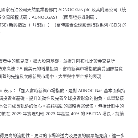
比國家石油公司天然氣業務部門 ADNOC Gas plc 及其附屬公司（統
券交易所程式碼：ADNOCGAS）（國際證券識別碼：
FTSE) 新興指數（「指數」）（富時羅素全球股票指數系列 (GEIS) 的
。
構投資者中的能見度，擴大股東基礎，並提升阿布札比證券交易所
帶來高達 2.5 億美元的增量投資。富時新興市場指數廣受國際投資
S) 所涵蓋的先進及次級新興市場中，大型與中型企業的表現。
mi
表示：「加入富時新興市場指數，是對 ADNOC Gas 基本面與持
構投資者基礎、提升流動性及完善全球投資形象的抱負。此舉緊接
本公司成長軌跡的信心。憑藉強勁的戰略專案儲備，包括計劃中的
029 年實現相較 2023 年超過 40% 的 EBITDA 增長，持續
期將獲得更高的流動性、更深的市場滲透力及更強的股票能見度，進一步