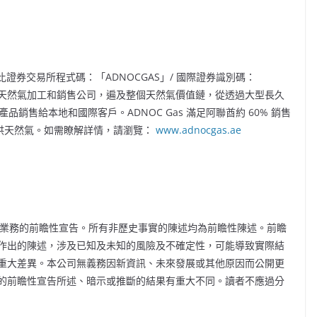
比證券交易所程式碼：「ADNOCGAS」/ 國際證券識別碼：
型綜合天然氣加工和銷售公司，遍及整個天然氣價值鏈，從透過大型長久
品銷售給本地和國際客戶。ADNOC Gas 滿足阿聯酋約 60% 銷售
提供天然氣。如需瞭解詳情，請瀏覽：
www.adnocgas.ae
業績和業務的前瞻性宣告。所有非歷史事實的陳述均為前瞻性陳述。前瞻
作出的陳述，涉及已知及未知的風險及不確定性，可能導致實際結
重大差異。本公司無義務因新資訊、未來發展或其他原因而公開更
的前瞻性宣告所述、暗示或推斷的結果有重大不同。讀者不應過分