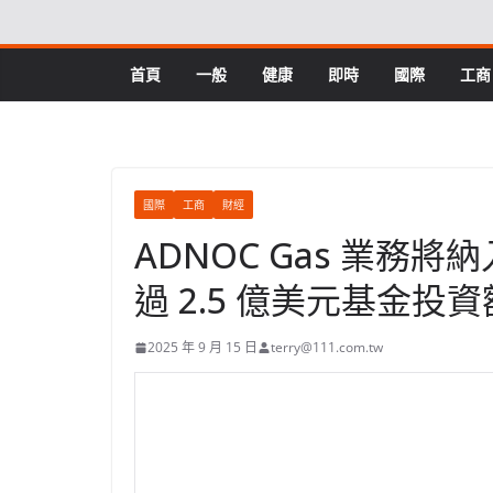
Skip
to
content
首頁
一般
健康
即時
國際
工商
國際
工商
財經
ADNOC Gas 業務
過 2.5 億美元基金投資
2025 年 9 月 15 日
terry@111.com.tw