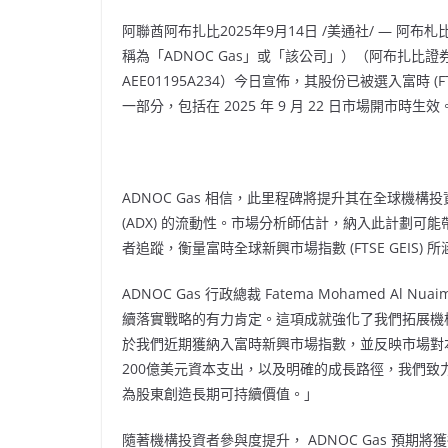
阿聯酋阿布扎比
2025年9月14日
/美通社/ — 阿布札
稱為「ADNOC Gas」或「該公司」）（阿布扎比證
AEE01195A234）今日宣佈，其股份已被選入富時 (
一部分，包括在 2025 年 9 月 22 日市場開市時生效
ADNOC Gas 相信，此里程碑將提升其在全球機
(ADX) 的流動性。市場分析師估計，納入此計劃可能
者追蹤，衡量富時全球新興市場指數 (FTSE GEI
ADNOC Gas 行政總裁
Fatema Mohamed Al Nuai
續落實戰略的有力肯定。這項成就強化了我們拓展機
於我們近期獲納入富時新興市場指數，並反映市場對
200億美元資本支出，以及明確的成長路徑，我們致力於在 2
為股東創造長期可持續價值。」
隨著機構投資者參與度提升， ADNOC Gas 預