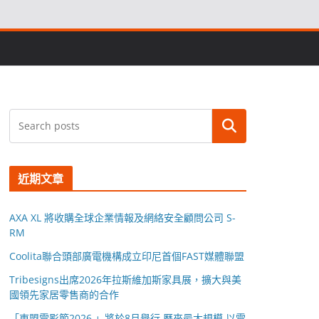
搜尋
近期文章
AXA XL 將收購全球企業情報及網絡安全顧問公司 S-
RM
Coolita聯合頭部廣電機構成立印尼首個FAST媒體聯盟
Tribesigns出席2026年拉斯維加斯家具展，擴大與美
國領先家居零售商的合作
「東盟電影節2026 」將於8月舉行 歷來最大規模 以電