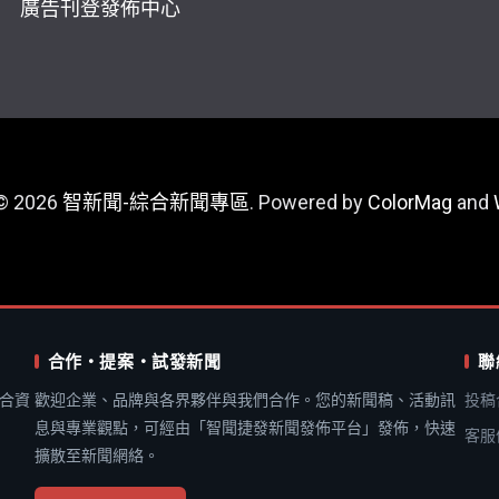
廣告刊登
發佈中心
 © 2026
智新聞-綜合新聞專區
. Powered by
ColorMag
and
合作・提案・試發新聞
聯
合資
歡迎企業、品牌與各界夥伴與我們合作。您的新聞稿、活動訊
投稿
息與專業觀點，可經由「智聞捷發新聞發佈平台」發佈，快速
客服
擴散至新聞網絡。