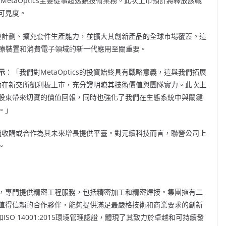
份。MetaOptics主要從事超透鏡技術業務。此次上市預計將釋放該戰
可見度。
其研發計劃、擴充套件生產能力，並擴大其創新產品的全球市場覆蓋。這
、醫療裝置和消費電子領域的新一代應用至關重要。
示
：「我們對MetaOptics的投資始終具有戰略意義，這與我們拓展
s成功在新交所凱利板上市，充分證明瞭其技術價值與團隊實力。此次上
股東帶來切實的價值回報，同時也強化了我們在生態系統中與關鍵
。」
並透過收購或合作為其未來增長提供平臺。對元續科技而言，聯營公司上
。
，專門提供精密工程服務，包括精密加工和精密焊接。集團擁有二
值得信賴的合作夥伴，能夠提供滿足最嚴格技術和商業要求的創新
和ISO 14001:2015環境管理認證，體現了其致力於卓越和可持續發