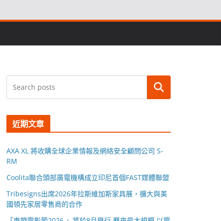
搜尋
近期文章
AXA XL 將收購全球企業情報及網絡安全顧問公司 S-
RM
Coolita聯合頭部廣電機構成立印尼首個FAST媒體聯盟
Tribesigns出席2026年拉斯維加斯家具展，擴大與美
國領先家居零售商的合作
「東盟電影節2026 」將於8月舉行 歷來最大規模 以電