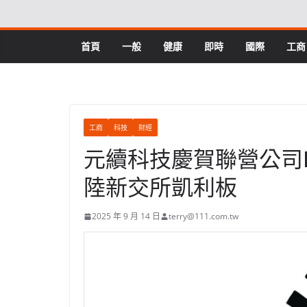
Skip
to
content
首頁
一般
健康
即時
國際
工商
工商
科技
財經
元續科技慶賀聯營公司Meta
陸新交所凱利板
2025 年 9 月 14 日
terry@111.com.tw