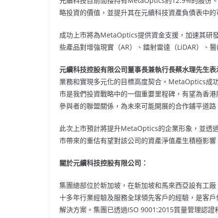
元續科技目前間接持有MetaOptics約12.9%的股
略投資的價值，並提升其在元續科技資產負債表中的
成功上市將為MetaOptics提供資金支援，加速
些產品對增強現實（AR）、鐳射雷達（LiDAR）
元續科技控股有限公司董事長兼執行長蔡水理先生表
業務和實現多元化的目標高度契合。MetaOptic
市是我們投資戰略中的一個重要里程碑，有望為香港
參與者的聯盟關係，為未來可能開展的合作鋪平道路
此次上市預計將提升MetaOptics的企業形象，
市帶來的重估有望對該公司的資產淨值產生積極影響
關於元續科技控股有限公司：
集團總部位於新加坡，在新加坡和馬來西亞設有工廠
十多年行業經驗及服務全球領先客戶的經驗，是客戶
解決方案。集團已透過ISO 9001:2015質量管理認證