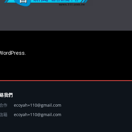
WordPress
.
絡我們
合作
ecoyah+110@gmail.com
信箱
ecoyah+110@gmail.com