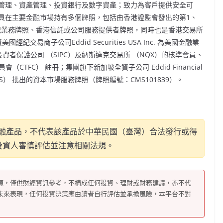
管理、資產管理、投資銀行及數字資產；致力為客戶提供安全可
員在主要金融市場持有多個牌照，包括由香港證監會發出的第1、
經紀業務牌照、香港信託或公司服務提供者牌照，同時也是香港交易所
經紀交易商子公司Eddid Securities
USA
Inc. 為美國金融業
券投資者保護公司 （SIPC）及納斯達克交易所 （NQX）的核準會員、
CTFC） 註冊；集團旗下新加坡全資子公司 Eddid Financial
 （MAS） 批出的資本市場服務牌照（牌照編號：CMS101839）。
融產品，不代表該產品於中華民國（臺灣）合法發行或得
投資人審慎評估並注意相關法規。
源，僅供財經資訊參考，不構成任何投資、理財或財務建議，亦不代
未來表現，任何投資決策應由讀者自行評估並承擔風險，本平台不對