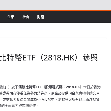
生活
社會
財經
幣ETF（2818.HK）參與
潘渡」）旗下
潘渡比特幣
ETF
（股票程式碼：
2818.HK
）
今日於香港
德證券期貨獲委任為參與證券商，為產品提供現金與實物申贖交易
這亦標誌著艾德金融成為香港市場中，少數參與所有已上市虛擬資
域的全面實力與市場信任。