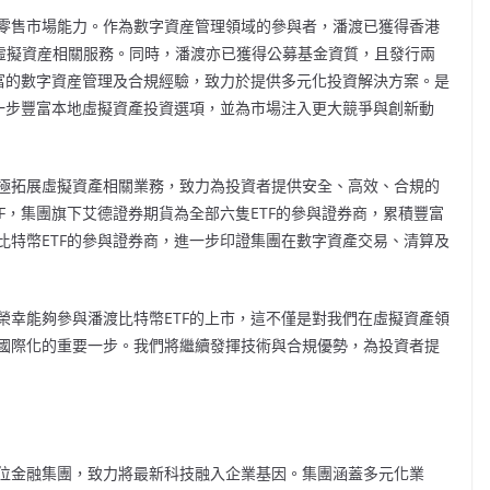
零售市場能力。作為數字資産管理領域的參與者，潘渡已獲得香港
供虛擬資産相關服務。同時，潘渡亦已獲得公募基金資質，且發行兩
豐富的數字資産管理及合規經驗，致力於提供多元化投資解決方案。是
一步豐富本地虛擬資產投資選項，
並為市場注入更大競爭與創新動
極拓展虛擬資產相關業務，致力為投資者提供安全、高效、合規的
F，集團旗下艾德證券期貨為全部六隻ETF的參與證券商，累積豐富
特幣ETF的參與證券商，
進一步印證集團在數字資產交易、清算及
榮幸能夠參與潘渡比特幣ETF的上市，這不僅是對我們在虛擬資產領
國際化的重要一步。我們將繼續發揮技術與合規優勢，為投資者提
位金融集團，致力將最新科技融入企業基因。集團涵蓋多元化業