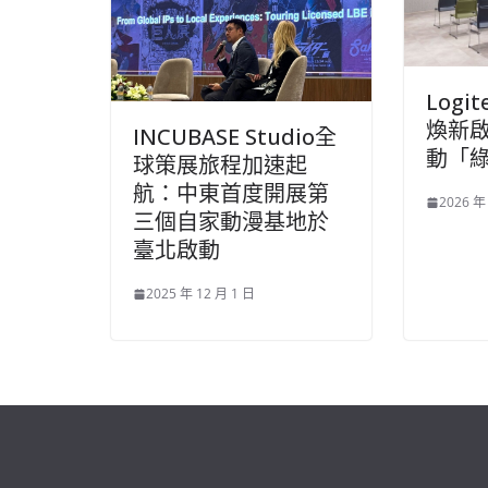
Logi
煥新啟幕
INCUBASE Studio全
動「
球策展旅程加速起
航：中東首度開展第
2026 年
三個自家動漫基地於
臺北啟動
2025 年 12 月 1 日