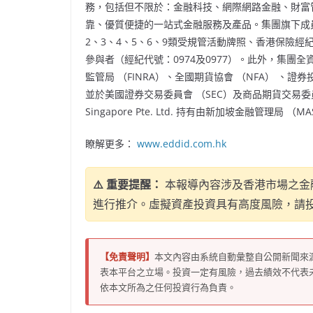
務，包括但不限於：金融科技、網際網路金融、財富
靠、優質便捷的一站式金融服務及產品。集團旗下成
2、3、4、5、6、9類受規管活動牌照、香港保險
參與者（經紀代號：0974及0977）。此外，集團全資美國
監管局 （FINRA）、全國期貨協會 （NFA） 、證
並於美國證券交易委員會 （SEC）及商品期貨交易委員會（
Singapore Pte. Ltd. 持有由新加坡金融管理局
瞭解更多：
www.eddid.com.hk
⚠️ 重要提醒：
本報導內容涉及香港市場之金
進行推介。虛擬資產投資具有高度風險，請
【免責聲明】
本文內容由系統自動彙整自公開新聞來
表本平台之立場。投資一定有風險，過去績效不代表
依本文所為之任何投資行為負責。