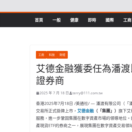
Skip
to
content
首頁
一般
健康
即時
國際
工商
工商
科技
財經
艾德金融獲委任為潘渡比特
證券商
2025 年 7 月 18 日
terry@111.com.tw
香港
2025年7月18日
/美通社/ — 潘渡有限公司（「
交易所正式掛牌上市，
艾德金融
（「集團」）
旗下艾
服務，進一步鞏固集團在數字資產市場的領導地位。
產現貨ETF的券商之一，展現集團在數字資產交易領