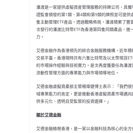
潘渡是一家提供虛擬資産管理服務的持牌公司，具備
證監會頒發的第1類、第4類和第9類的牌照並可提
隻主動管理ETF産品。透過戰略佈局，潘渡積累了
次發行的潘渡比特幣ETF為香港第四隻同類產品，進
力
。
艾德金融作為香港領先的綜合金融服務機構，近年積
交易平臺。香港現時共有六隻比特幣及以太幣現貨ET
的市場操作經驗與技術實力。是次再度獲委任為潘渡比
流動性管理方面的專業能力與市場領導地位。
艾德金融虛擬資產部主管楊偉健博士表示：「我們很
域專業能力的肯定，更是推動香港虛擬資產市場邁向
供多元化、透明且受監管的投資選擇。」
關於艾德金融
艾德金融植根香港，是一家以金融科技為核心的全方