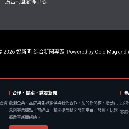
廣告刊登
發佈中心
 © 2026
智新聞-綜合新聞專區
. Powered by
ColorMag
and
合作・提案・試發新聞
聯
合資
歡迎企業、品牌與各界夥伴與我們合作。您的新聞稿、活動訊
投稿
息與專業觀點，可經由「智聞捷發新聞發佈平台」發佈，快速
客服
擴散至新聞網絡。