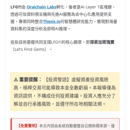
LFG!!!
由
Oraichain Labs
孵化，後者是AI Layer 1區塊鏈，
透過可信資料預言機與先進AI服務為去中心化應用提供支
援。專案同時整合
Thesis.io
的智慧體研究能力，實現對海量
資料集的深度分析及即時AI推理。
這些技術基礎共同支撐LFG!!!的核心願景，即
探索加密瑰寶
（Let’s Find Gems）。
⚠️ 重要提醒：
【投資警語】虛擬資產投資風險
高，槓桿交易可能導致本金全數虧損。本報導僅為
資訊提供，不構成任何投資建議。投資人應充分了
解並自行承擔風險，並遵守所在地相關法規。
【免責聲明】
本文內容由系統自動彙整自公開新聞來源，僅