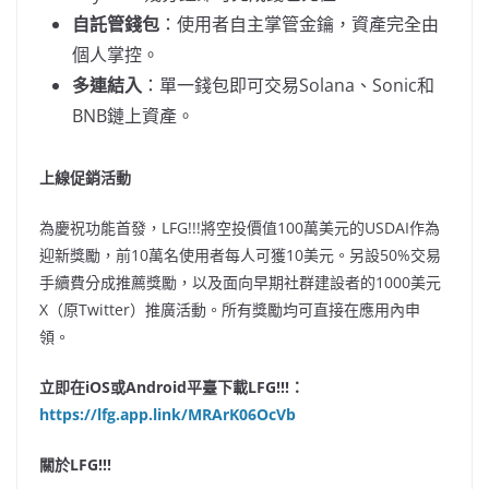
自託管錢包
：使用者自主掌管金鑰，資產完全由
個人掌控。
多連結入
：單一錢包即可交易Solana、Sonic和
BNB鏈上資產。
上線促銷活動
為慶祝功能首發，LFG!!!將空投價值100萬美元的USDAI作為
迎新獎勵，前10萬名使用者每人可獲10美元。另設50%交易
手續費分成推薦獎勵，以及面向早期社群建設者的1000美元
X（原Twitter）推廣活動。所有獎勵均可直接在應用內申
領。
立即在
iOS或Android平臺下載LFG!!!：
https://lfg.app.link/MRArK06OcVb
關於
LFG!!!