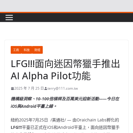
Skip
to
content
工商
科技
財經
LFG!!!面向迷因幣獵手推出
AI Alpha Pilot功能
2025 年 7 月 25 日
terry@111.com.tw
機構級洞察、
10-100倍槓桿及百萬美元迎新活動——今日在
iOS與Android平臺上線。
紐約
2025年7月25日
/美通社/ — 由Oraichain Labs孵化的
LFG!!!
平臺已正式在iOS和Android平臺上，面向迷因幣獵手