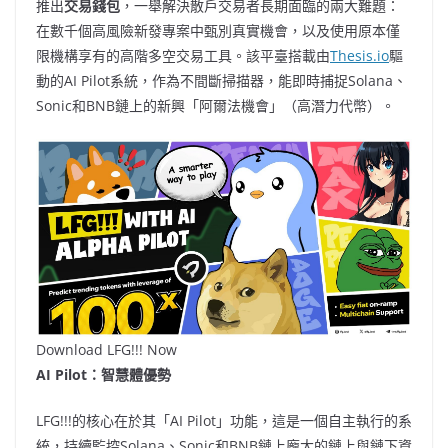
推出
交易錢包
，一舉解決散戶交易者長期面臨的兩大難題：
在數千個高風險新發專案中甄別真實機會，以及使用原本僅
限機構享有的高階多空交易工具。該平臺搭載由
Thesis.io
驅
動的AI Pilot系統，作為不間斷掃描器，能即時捕捉Solana、
Sonic和BNB鏈上的新興「阿爾法機會」（高潛力代幣）。
Download LFG!!! Now
AI Pilot：智慧體優勢
LFG!!!的核心在於其「AI Pilot」功能，這是一個自主執行的系
統，持續監控Solana、Sonic和BNB鏈上龐大的鏈上與鏈下資