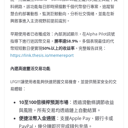
料網路。該功能每日即時掃描數千個代幣發行專案，追蹤智
慧合約部署動態，監測巨鯨動向，分析社交情緒，並能在新
興敘事進入主流視野前提前識別。
早期使用者已收穫成效：內部測試顯示，在Alpha Pilot訊號
指導下進行迷因幣交易，
勝率達
58.9%
，多個表現最佳的代
幣短短數日便實現
50%以上的收益率
。完整報告詳見：
https://link.thesis.io/memereport
內建高速靈活交易功能
LFG!!!讓使用者能夠快速把握交易機會，並提供簡潔安全的交
易體驗：
10至100倍槓桿預測市場
：透過滑動條調節收益
與風險，所有交易均透過鏈上自動結算。
便捷法幣入金通道
：支援Apple Pay、銀行卡或
PayPal，幾分鐘即可完成錢包充值。