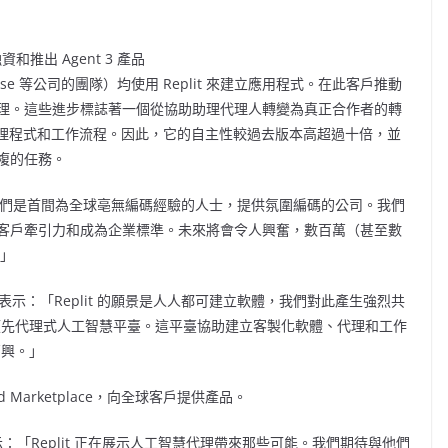
融資和推出 Agent 3 產品
inbase 等公司的團隊）均使用 Replit 來建立應用程式。在此客戶推動
最自主的代理。這些進步標誌著一個從協助助理代理人轉變為真正合作者的轉
訂代理程式和工作流程。因此，它的自主性較過去版本高超過十倍，並
複的任務。
們是首間為全球亳無編碼經驗的人士，提供氛圍編碼的公司。我們
客戶牽引力和成為企業標準。未來將會令人興奮，數百萬（甚至數
 」
表示：「Replit 的願景是人人都可建立軟體，我們對此產生強烈共
成為領先代理式人工智慧平臺。這平臺協助建立客製化軟體、代理和工作
高興。」
ud Marketplace，向全球客戶提供產品。
：「Replit 正在展示人工智慧代理帶來那些可能。我們期待與他們