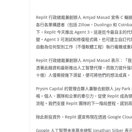
Replit 行政總裁兼創辦人 Amjad Masad 宣佈 C 輪
各行各業構建者（包括 Zillow、Duolingo 和 Co
下，Replit 今天推出 Agent 3，這是迄今
變。Agent 3 可測試和修復程式碼，也可建立自
自動為任何型別工作（不僅軟體工程）執行複雜或重
Replit 行政總裁兼創辦人
Amjad Masad
表示：「我
憑著此融資和最新推出人工智慧代理，而致力提升強
十億）人僅需按幾下滑鼠，便可將他們的想法成真。
Prysm Capital 的管理合夥人兼聯合創辦人
Jay Park
鳴。個人、團隊和企業的牽引力，促使 Replit 
流程。我們支援 Replit 團隊的下一階段歷程，感到
除此新投資外，Replit 還宣佈現在透過 Google Clo
Google 人工智慧未來基金總監
Jonathan Silber
表示