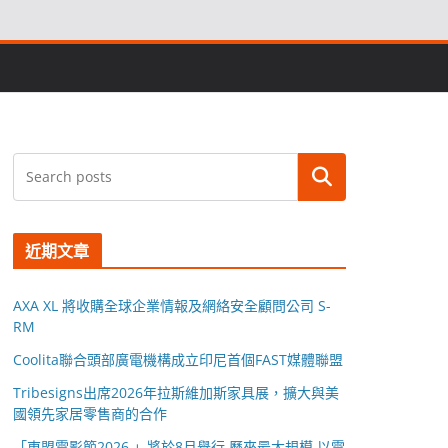
搜尋
近期文章
AXA XL 將收購全球企業情報及網絡安全顧問公司 S-
RM
Coolita聯合頭部廣電機構成立印尼首個FAST媒體聯盟
Tribesigns出席2026年拉斯維加斯家具展，擴大與美
國領先家居零售商的合作
「東盟電影節2026 」將於8月舉行 歷來最大規模 以電