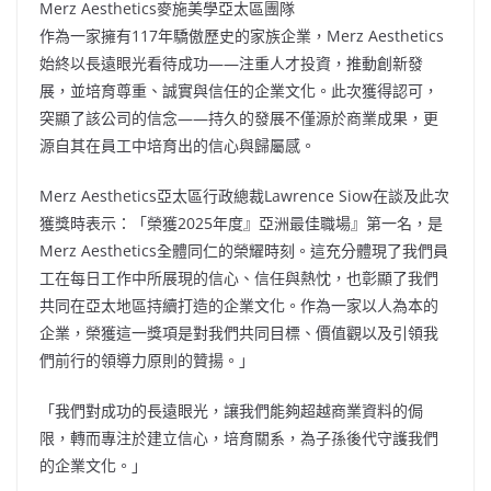
Merz Aesthetics麥施美學亞太區團隊
作為一家擁有117年驕傲歷史的家族企業，Merz
Aesthetics
始終以長遠眼光看待成功——注重人才投資，推動創新發
展，並培育尊重、誠實與信任的企業文化。此次獲得認可，
突
顯了該公司的信念——持久的發展不僅源於商業成果，更
源自其在員工中培育出的信心與歸屬感。
Merz Aesthetics
亞
太區行政總裁Lawrence Siow在談及此次
獲獎時表示：「榮獲2025年度』亞洲最佳職場』第一名，是
Merz Aesthetics
全
體同仁的榮耀時刻。這充分體現了我們員
工在每日工作中所展現的信心、信任與熱忱，也彰顯了我們
共同在亞太地區持續打造的企業文化。作為一家以人為本的
企業，榮獲這一獎項是對我們共同目標、價值觀以及引領我
們前行的領導力原則的贊揚。」
「我們對成功的長遠眼光，讓我們能夠超越商業資料的侷
限，轉而專注於建立信心，培育關系，為子孫後代守護我們
的企業文化。」