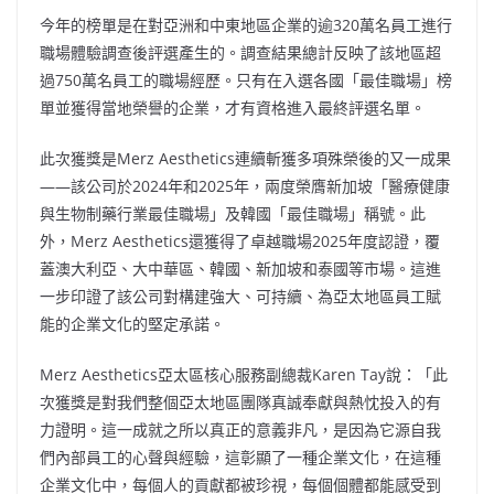
今年的榜單是在對亞洲和中東地區企業的逾320萬名員工進行
職場體驗調查後評選產生的。調查結果總計反映了該地區超
過750萬名員工的職場經歷。只有在入選各國「最佳職場」榜
單並獲得當地榮譽的企業，才有資格進入最終評選名單。
此次獲獎是Merz Aesthetics
連
續斬獲多項殊榮後的又一成果
——該公司於2024年和2025年，兩度榮膺新加坡「醫療健康
與生物制藥行業最佳職場」及韓國「最佳職場」稱號。此
外，Merz Aesthetics
還
獲得了卓越職場2025年度認證，覆
蓋澳大利亞、大中華區、韓國、新加坡和泰國等市場。這進
一步印證了該公司對構建強大、可持續、為亞太地區員工賦
能的企業文化的堅定承諾。
Merz Aesthetics
亞
太區核心服務副總裁Karen Tay說：「此
次獲獎是對我們整個亞太地區團隊真誠奉獻與熱忱投入的有
力證明。這一成就之所以真正的意義非凡，是因為它源自我
們內部員工的心聲與經驗，這彰顯了一種企業文化，在這種
企業文化中，每個人的貢獻都被珍視，每個個體都能感受到