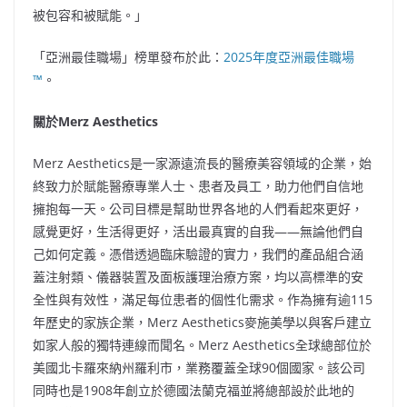
被包容和被賦能。」
「亞洲最佳職場」榜單發布於此：
2025年度亞洲最佳職場
™
。
關於
Merz
Aesthetics
Merz Aesthetics
是
一家
源遠流長的
醫療美容領域的企業，始
終致力於賦能醫療專業人士、患者及員工，助力他們自信地
擁抱每一天。公司目標是幫助世界各地的人們看起來更好，
感覺更好，生活得更好，活出最真實的自我——無論他們自
己如何定義。憑借透過臨床驗證的實力，我們的產品組合涵
蓋注射類、儀器裝置及面板護理治療方案，均以高標準的安
全性與有效性，滿足每位患者的個性化需求。作為擁有逾115
年歷史的家族企業，Merz Aesthetics麥施美學以與客戶建立
如家人般的獨特連線而聞名。Merz Aesthetics
全
球總部位於
美國北卡羅來納州羅利市，業務覆蓋全球90個國家。該公司
同時也是1908年創立於德國法蘭克福並將總部設於此地的