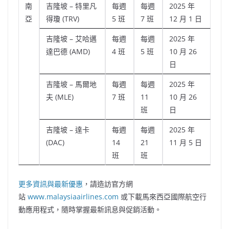
南
吉隆坡 – 特里凡
每週
每週
2025 年
亞
得瓊 (TRV)
5 班
7 班
12 月 1 日
吉隆坡 – 艾哈邁
每週
每週
2025 年
達巴德 (AMD)
4 班
5 班
10 月 26
日
吉隆坡 – 馬爾地
每週
每週
2025 年
夫 (MLE)
7 班
11
10 月 26
班
日
吉隆坡 – 達卡
每週
每週
2025 年
(DAC)
14
21
11 月 5 日
班
班
更多資訊與最新優惠
，請造訪官方網
站
www.malaysiaairlines.com
或下載馬來西亞國際航空行
動應用程式，隨時掌握最新訊息與促銷活動。