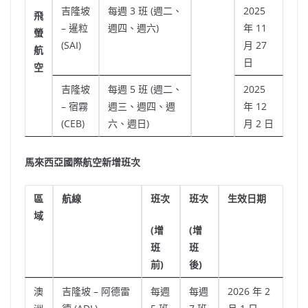
吉隆坡
每週 3 班 (週二、
2025
飛
– 暹粒
週四、週六)
年 11
螢
(SAI)
月 27
航
日
空
吉隆坡
每週 5 班 (週二、
2025
– 宿霧
週三、週四、週
年 12
(CEB)
六、週日)
月 2 日
馬來西亞國際航空新增班次
區
航線
班次
班次
生效日期
域
(
增
(
增
班
班
前)
後)
澳
吉隆坡 – 阿德雷
每週
每週
2026 年 2