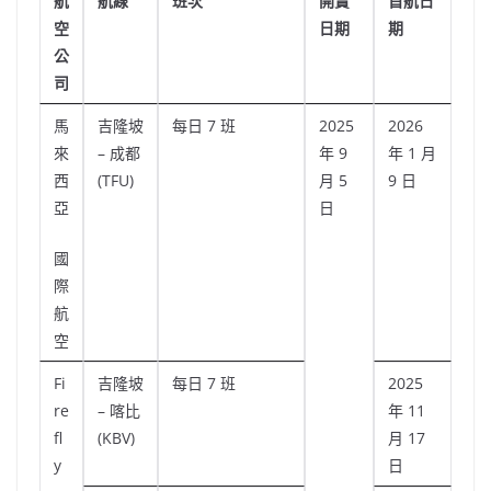
航
航線
班次
開賣
首航日
空
日期
期
公
司
馬
吉隆坡
每日 7 班
2025
2026
來
– 成都
年 9
年 1 月
西
(TFU)
月 5
9 日
亞
日
國
際
航
空
Fi
吉隆坡
每日 7 班
2025
re
– 喀比
年 11
fl
(KBV)
月 17
y
日