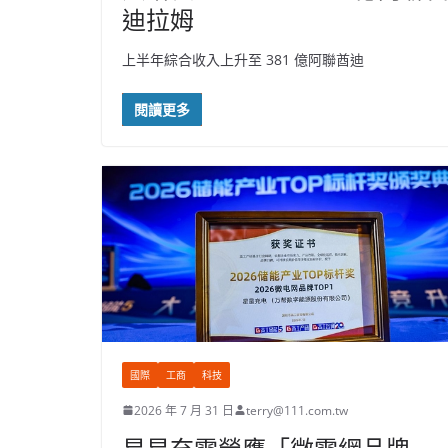
迪拉姆
上半年綜合收入上升至 381 億阿聯酋迪
閱讀更多
國際
工商
科技
2026 年 7 月 31 日
terry@111.com.tw