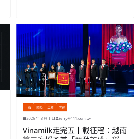
一般
國際
工商
財經
2026 年 8 月 1 日
terry@111.com.tw
Vinamilk走完五十載征程：越南