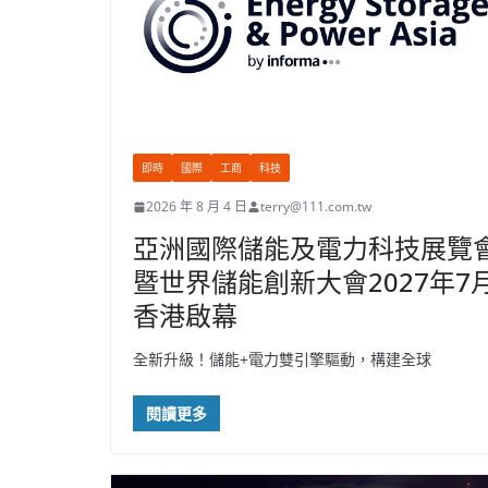
即時
國際
工商
科技
2026 年 8 月 4 日
terry@111.com.tw
亞洲國際儲能及電力科技展覽
暨世界儲能創新大會2027年7
香港啟幕
全新升級！儲能+電力雙引擎驅動，構建全球
閱讀更多