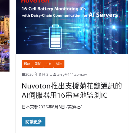
即時
國際
工商
科技
2026 年 8 月 3 日
terry@111.com.tw
Nuvoton推出支援菊花鏈通訊的
AI伺服器用16串電池監測IC
日本京都2026年8月3日 /美通社/
閱讀更多