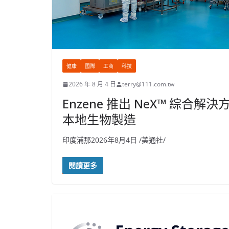
健康
國際
工商
科技
2026 年 8 月 4 日
terry@111.com.tw
Enzene 推出 NeX™ 綜
本地生物製造
印度浦那2026年8月4日 /美通社/
閱讀更多