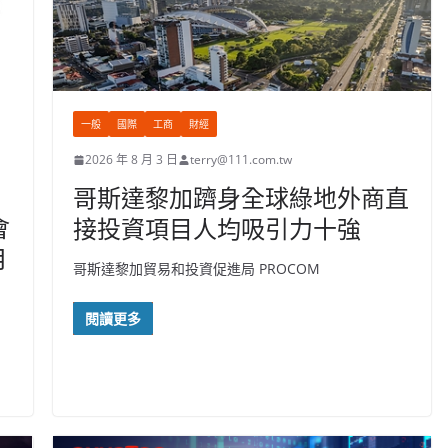
一般
國際
工商
財經
2026 年 8 月 3 日
terry@111.com.tw
哥斯達黎加躋身全球綠地外商直
會
接投資項目人均吸引力十強
月
哥斯達黎加貿易和投資促進局 PROCOM
閱讀更多