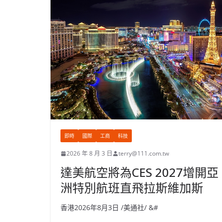
即時
國際
工商
科技
2026 年 8 月 3 日
terry@111.com.tw
達美航空將為CES 2027增開亞
洲特別航班直飛拉斯維加斯
香港2026年8月3日 /美通社/ &#