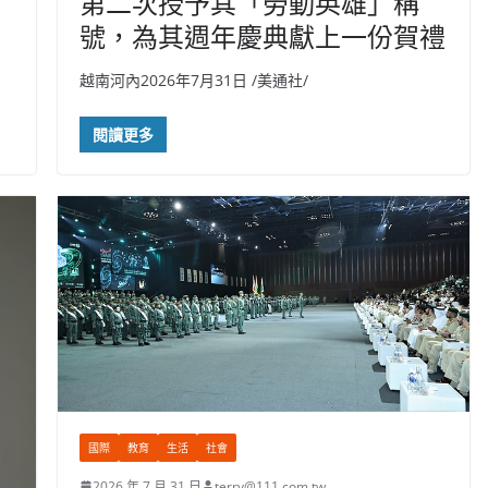
第二次授予其「勞動英雄」稱
號，為其週年慶典獻上一份賀禮
越南河內2026年7月31日 /美通社/
閱讀更多
國際
教育
生活
社會
2026 年 7 月 31 日
terry@111.com.tw