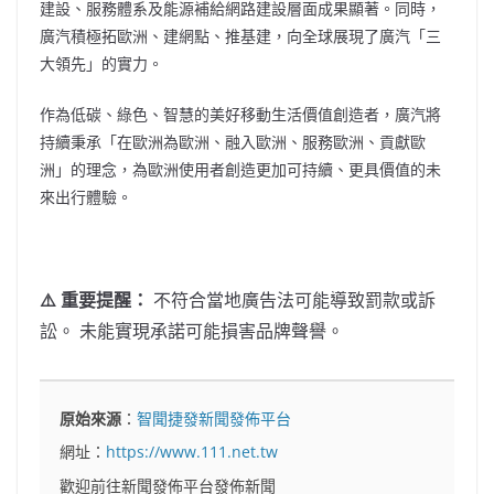
建設、服務體系及能源補給網路建設層面成果顯著。同時，
廣汽積極拓歐洲、建網點、推基建，向全球展現了廣汽「三
大領先」的實力。
作為低碳、綠色、智慧的美好移動生活價值創造者，廣汽將
持續秉承「在歐洲為歐洲、融入歐洲、服務歐洲、貢獻歐
洲」的理念，為歐洲使用者創造更加可持續、更具價值的未
來出行體驗。
⚠️ 重要提醒：
不符合當地廣告法可能導致罰款或訴
訟。 未能實現承諾可能損害品牌聲譽。
原始來源
：
智聞捷發新聞發佈平台
網址：
https://www.111.net.tw
歡迎前往新聞發佈平台發佈新聞