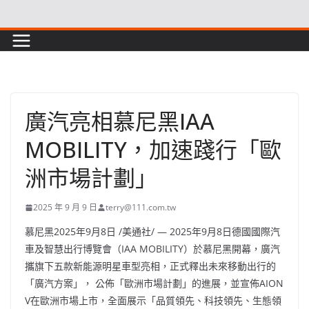
Skip
to
content
廣汽亮相慕尼黑IAA
MOBILITY，加速踐行「歐
洲市場計劃」
2025 年 9 月 9 日
terry@111.com.tw
慕尼黑
2025年9月8日
/美通社/ — 2025年9月8日德國國際汽
車及智慧出行博覽會（IAA MOBILITY）於慕尼黑開幕，廣汽
攜旗下五款新能源明星車型亮相，正式釋出未來移動出行的
「廣汽方案」， 公佈「歐洲市場計劃」的進展，並宣佈AION
V在歐洲市場上市，全面展示「品質領先、科技領先、生態領