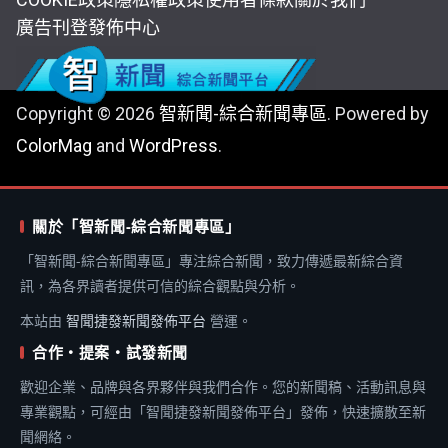
廣告刊登
發佈中心
Copyright © 2026
智新聞-綜合新聞專區
. Powered by
ColorMag
and
WordPress
.
關於「智新聞-綜合新聞專區」
「智新聞-綜合新聞專區」專注綜合新聞，致力傳遞最新綜合資
訊，為各界讀者提供可信的綜合觀點與分析。
本站由
智聞捷發新聞發佈平台
營運。
合作・提案・試發新聞
歡迎企業、品牌與各界夥伴與我們合作。您的新聞稿、活動訊息與
專業觀點，可經由「智聞捷發新聞發佈平台」發佈，快速擴散至新
聞網絡。