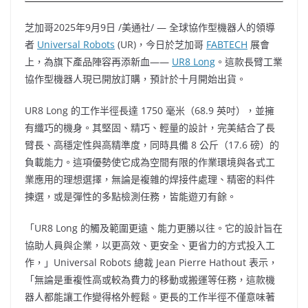
芝加哥
2025年9月9日
/美通社/ — 全球協作型機器人的領導
者
Universal Robots
(UR)，今日於芝加哥
FABTECH
展會
上，為旗下產品陣容再添新血——
UR8 Long
。這款長臂工業
協作型機器人現已開放訂購，預計於十月開始出貨。
UR8 Long 的工作半徑長達 1750 毫米（68.9 英吋），並擁
有纖巧的機身。其堅固、精巧、輕量的設計，完美結合了長
臂長、高穩定性與高精準度，同時具備 8 公斤（17.6 磅）的
負載能力。這項優勢使它成為空間有限的作業環境與各式工
業應用的理想選擇，無論是複雜的焊接件處理、精密的料件
揀選，或是彈性的多點檢測任務，皆能遊刃有餘。
「UR8 Long 的觸及範圍更遠、能力更勝以往。它的設計旨在
協助人員與企業，以更高效、更安全、更省力的方式投入工
作，」Universal Robots 總裁
Jean Pierre Hathout
表示，
「無論是重複性高或較為費力的移動或搬運等任務，這款機
器人都能讓工作變得格外輕鬆。更長的工作半徑不僅意味著