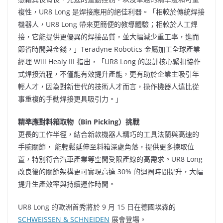
複性，UR8 Long 是焊接應用的絕佳利器。「相較於傳統焊接
機器人，UR8 Long 帶來更簡便的教導體驗；相較於人工焊
接，它能提供更優異的焊接品質，並大幅減少重工率，進而
節省時間與金錢，」Teradyne Robotics 金屬加工全球產業
經理
Will Healy III
指出，「UR8 Long 的設計核心緊扣協作
式焊接流程，不僅能有效提升產能，更有助於企業主吸引年
輕人才，因為對新世代的技術人才而言，操作機器人遠比從
事重複的手動焊接更具吸引力。」
精準應對料箱取物
（
Bin Picking
）
挑戰
更長的工作半徑，結合新款機器人精巧的工具法蘭與高速的
手腕關節， 能輕鬆延伸至料箱深處角落，提供更多揀取位
置，特別符合汽車產業等空間受限產線的高需求。UR8 Long
改良後的關節架構更可實現高達 30% 的迴圈時間提升，大幅
提升生產效率與持續運作時間。
UR8 Long 的歐洲首秀將於 9 月 15 日在德國埃森的
SCHWEISSEN & SCHNEIDEN
展會登場。