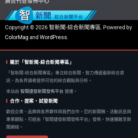
廣告刊登
發佈中心
Copyright © 2026
智新聞-綜合新聞專區
. Powered by
ColorMag
and
WordPress
.
關於「智新聞-綜合新聞專區」
「智新聞-綜合新聞專區」專注綜合新聞，致力傳遞最新綜合資
訊，為各界讀者提供可信的綜合觀點與分析。
本站由
智聞捷發新聞發佈平台
營運。
合作・提案・試發新聞
歡迎企業、品牌與各界夥伴與我們合作。您的新聞稿、活動訊息與
專業觀點，可經由「智聞捷發新聞發佈平台」發佈，快速擴散至新
聞網絡。