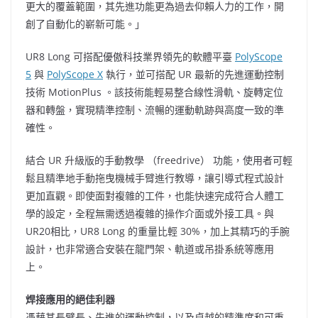
更大的覆蓋範圍，其先進功能更為過去仰賴人力的工作，開
創了自動化的嶄新可能。」
UR8 Long 可搭配優傲科技業界領先的軟體平臺
PolyScope
5
與
PolyScope X
執行，並可搭配 UR 最新的先進運動控制
技術 MotionPlus 。該技術能輕易整合線性滑軌、旋轉定位
器和轉盤，實現精準控制、流暢的運動軌跡與高度一致的準
確性。
結合 UR 升級版的手動教學 （freedrive） 功能，使用者可輕
鬆且精準地手動拖曳機械手臂進行教導，讓引導式程式設計
更加直觀。即使面對複雜的工件，也能快速完成符合人體工
學的設定，全程無需透過複雜的操作介面或外接工具。與
UR20相比，UR8 Long 的重量比輕 30%，加上其精巧的手腕
設計，也非常適合安裝在龍門架、軌道或吊掛系統等應用
上。
焊接應用的絕佳利器
憑藉其長臂長、先進的運動控制，以及卓越的精準度和可重