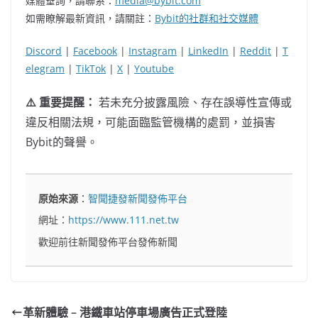
媒體垂詢，請聯系：
media@bybit.com
如需瞭解最新資訊，請關註：
Bybit的社群和社交媒體
Discord
|
Facebook
|
Instagram
|
LinkedIn
|
Reddit
|
T
elegram
|
TikTok
|
X
|
Youtube
⚠️ 重要提醒：
若未充分披露風險、存在誤導性宣傳或
違反相關法規，可能面臨監管機構的處罰，並損害
Bybit的聲譽。
原始來源
：
智聞捷發新聞發佈平台
網址：
https://www.111.net.tw
歡迎前往新聞發佈平台發佈新聞
革新體驗 – 港鐵車站停車場廣告正式登陸