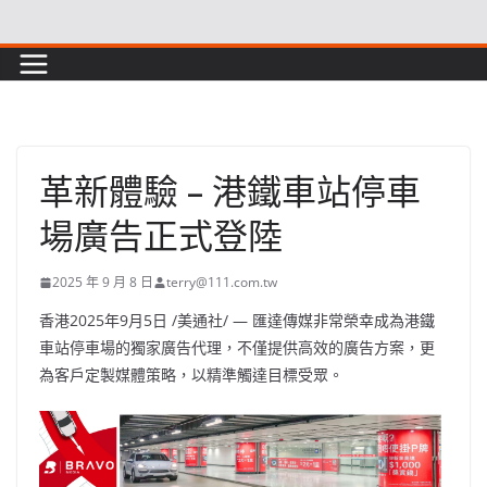
Skip
to
content
革新體驗 – 港鐵車站停車
場廣告正式登陸
2025 年 9 月 8 日
terry@111.com.tw
香港
2025年9月5日
/美通社/ — 匯達傳媒非常榮幸成為港鐵
車站停車場的獨家廣告代理，不僅提供高效的廣告方案，更
為客戶定製媒體策略，以精準觸達目標受眾。