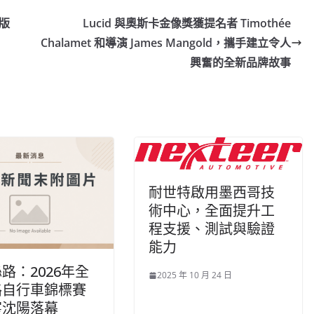
版
Lucid 與奧斯卡金像獎獲提名者 Timothée
Chalamet 和導演 James Mangold，攜手建立令人
興奮的全新品牌故事
耐世特啟用墨西哥技
術中心，全面提升工
程支援、測試與驗證
能力
路：2026年全
2025 年 10 月 24 日
路自行車錦標賽
寧沈陽落幕