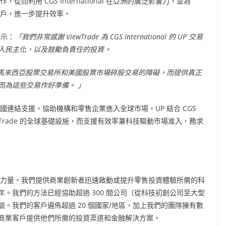
al 合作，從而利用 CGS International 在亞洲的廣泛影響力，並為
 個客戶，進一步提升效率。
表示：
「我們非常感謝 ViewTrade 為 CGS International 的 UP 交易
入民主化，以及鼓勵負責任的投資。
破馬來西亞股票交易所和美國股票市場碎股交易的障礙，而提供真正
而為這些交易作好準備。 」
供跨國連結支援，協助機構和零售企業進入全球市場。UP 結合 CGS
ViewTrade 的全球基礎設施，而支援有效率兼科技驅動市場准入，務求
國投資力量。我們提供商業創新者迅速啟動或提升零售投資體驗所需的科
。我們的方法已經協助超過 300 間公司（從科技初創公司至大型
。我們的客戶遍佈超過 20 個國家/地區，加上我們的團隊擁有數
商業客戶提供他們所需的投資渠道和金融解決方案。