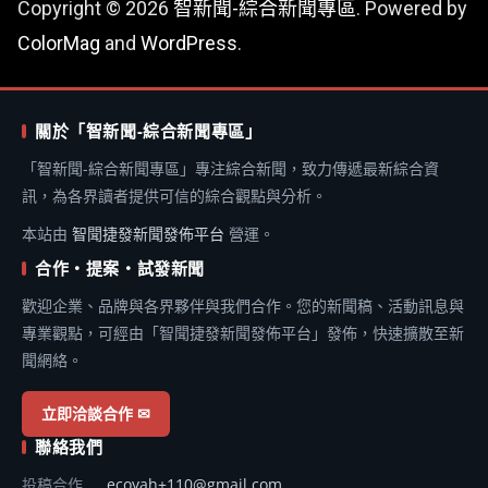
Copyright © 2026
智新聞-綜合新聞專區
. Powered by
ColorMag
and
WordPress
.
關於「智新聞-綜合新聞專區」
「智新聞-綜合新聞專區」專注綜合新聞，致力傳遞最新綜合資
訊，為各界讀者提供可信的綜合觀點與分析。
本站由
智聞捷發新聞發佈平台
營運。
合作・提案・試發新聞
歡迎企業、品牌與各界夥伴與我們合作。您的新聞稿、活動訊息與
專業觀點，可經由「智聞捷發新聞發佈平台」發佈，快速擴散至新
聞網絡。
立即洽談合作 ✉
聯絡我們
投稿合作
ecoyah+110@gmail.com