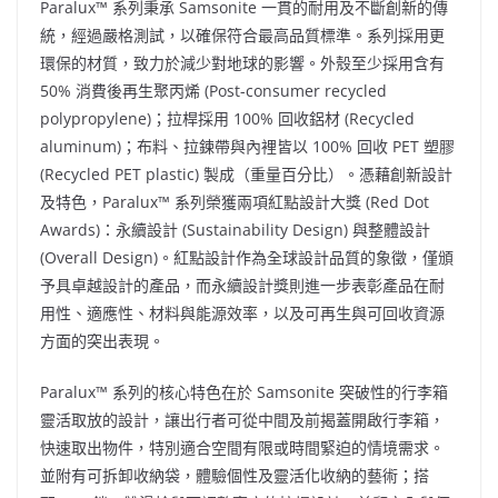
Paralux™ 系列秉承 Samsonite 一貫的耐用及不斷創新的傳
統，經過嚴格測試，以確保符合最高品質標準。系列採用更
環保的材質，致力於減少對地球的影響。外殼至少採用含有
50% 消費後再生聚丙烯 (Post-consumer recycled
polypropylene)；拉桿採用 100% 回收鋁材 (Recycled
aluminum)；布料、拉鍊帶與內裡皆以 100% 回收 PET 塑膠
(Recycled PET plastic) 製成（重量百分比）。憑藉創新設計
及特色，Paralux™ 系列榮獲兩項紅點設計大獎 (Red Dot
Awards)：永續設計 (Sustainability Design) 與整體設計
(Overall Design)。紅點設計作為全球設計品質的象徵，僅頒
予具卓越設計的產品，而永續設計獎則進一步表彰產品在耐
用性、適應性、材料與能源效率，以及可再生與可回收資源
方面的突出表現。
Paralux™ 系列的核心特色在於 Samsonite 突破性的行李箱
靈活取放的設計，讓出行者可從中間及前揭蓋開啟行李箱，
快速取出物件，特別適合空間有限或時間緊迫的情境需求。
並附有可拆卸收納袋，體驗個性及靈活化收納的藝術；搭