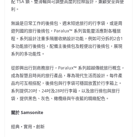
配 TSA 鎖、雙滑輪與可調整高度的拉桿設計，兼顧安全與便
利。
無論是日常工作的後揹包、週末短途旅行的行李袋，或是周
遊列國的旅行後揹包，Paralux™ 系列皆能靈活應對各種旅
程。系列設計注重多隔層收納設計功能，例如可分拆的2合1
多功能旅行後揹包，配備主後揹包及輕便出行後揹包，展現
系列的多功能性。
從即興出行到商務旅行，Paralux™ 系列超越傳統旅行概念，
成為智慧且時尚的旅行產品，專為現代生活而設計。每件產
品均可互相搭配，後揹包與行李袋可穩固放置於行李箱上。
系列提供20吋、24吋及28吋行李箱，以及旅行揹包與旅行
袋，提供黑色、灰色、橄欖綠與午夜藍的精緻配色。
關於 Samsonite
經典 • 實用 • 創新