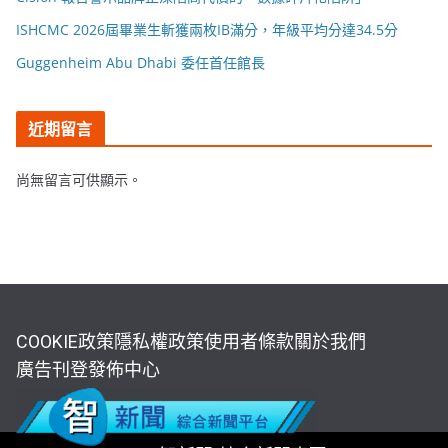
ISHCMC 2026屆畢業生斬獲兩枚IB滿分，年級平均分達34.5分
Guggenheim Abu Dhabi 委任首任館長
近期留言
尚無留言可供顯示。
COOKIE政策
隱私權政策
使用者條款
關於我們
廣告刊登
發佈中心