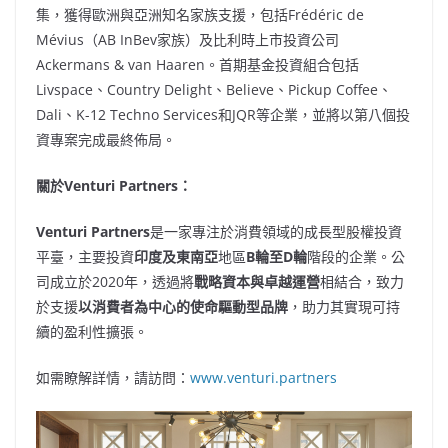
集，獲得歐洲與亞洲知名家族支援，包括Frédéric de
Mévius（AB InBev家族）及比利時上市投資公司
Ackermans & van Haaren。首期基金投資組合包括
Livspace、Country Delight、Believe、Pickup Coffee、
Dali、K-12 Techno Services和JQR等企業，並將以第八個投
資專案完成最終佈局。
關於
Venturi Partners：
Venturi Partners
是一家專注於消費領域的成長型股權投資
平臺，主要投資
印度及東南亞
地區
B輪至D輪
階段的企業。公
司成立於2020年，透過將
戰略資本與卓越運營
相結合，致力
於支援
以消費者為中心的使命驅動型品牌
，助力其實現可持
續的盈利性擴張。
如需瞭解詳情，請訪問：
www.venturi.partners