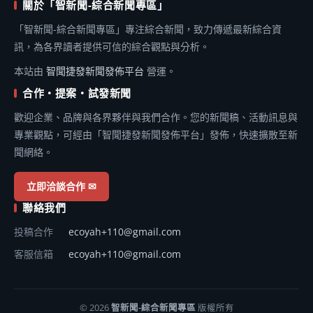
關於「智新聞-綜合新聞專區」
「智新聞-綜合新聞專區」專注綜合新聞，致力傳遞最新綜合資
訊，為各界讀者提供可信的綜合觀點與分析。
本站由
智聞捷發新聞發佈平台
營運。
合作・提案・試發新聞
歡迎企業、品牌與各界夥伴與我們合作。您的新聞稿、活動訊息與
專業觀點，可經由「智聞捷發新聞發佈平台」發佈，快速擴散至新
聞網絡。
立即洽談合作 ✉
聯絡我們
投稿合作
ecoyah+110@gmail.com
客服信箱
ecoyah+110@gmail.com
© 2026
智新聞-綜合新聞專區
版權所有