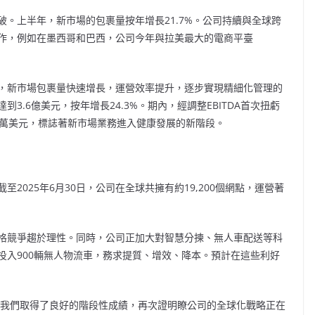
。上半年，新市場的包裹量按年增長21.7%。公司持續與全球跨
作，例如在墨西哥和巴西，公司今年與拉美最大的電商平臺
，新市場包裹量快速增長，運營效率提升，逐步實現精細化管理的
.6億美元，按年增長24.3%。期內，經調整EBITDA首次扭虧
4.1萬美元，標誌著新市場業務進入健康發展的新階段。
2025年6月30日，公司在全球共擁有約19,200個網點，運營著
格競爭趨於理性。同時，公司正加大對智慧分揀、無人車配送等科
投入900輛無人物流車，務求提質、增效、降本。預計在這些利好
年，我們取得了良好的階段性成績，再次證明瞭公司的全球化戰略正在