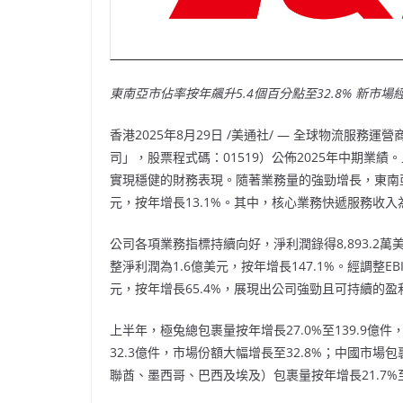
東南亞市佔率按年飆升
5.4個百分點至32.8% 新市場
香港
2025年8月29日
/美通社/ — 全球物流服務運
司」，股票程式碼：01519）公佈2025年中期業
實現穩健的財務表現。隨著業務量的強勁增長，東南亞
元，按年增長13.1%。其中，核心業務快遞服務收入為5
公司各項業務指標持續向好，淨利潤錄得8,893.2萬美
整淨利潤為1.6億美元，按年增長147.1%。經調整EBI
元，按年增長65.4%，展現出公司強勁且可持續的盈
上半年，極兔總包裹量按年增長27.0%至139.9億
32.3億件，市場份額大幅增長至32.8%；中國市場包
聯酋、墨西哥、巴西及埃及）包裹量按年增長21.7%至