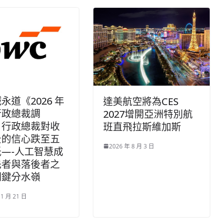
永道《2026 年
達美航空將為CES
行政總裁調
2027增開亞洲特別航
：行政總裁對收
班直飛拉斯維加斯
景的信心跌至五
2026 年 8 月 3 日
—-人工智慧成
先者與落後者之
關鍵分水嶺
 1 月 21 日