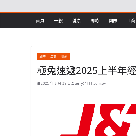
Skip
to
content
首頁
一般
健康
即時
國際
工商
即時
工商
財經
極兔速遞2025上半年經
2025 年 8 月 29 日
terry@111.com.tw