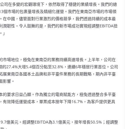
年，公司在多變的宏觀環境下，依然取得了穩健的業績增長。我們的總
13個市場的包裹量增長及精細化運營。我們在東南亞市場的市場領
。在中國，儘管面對行業激烈的價格競爭，我們透過持續的成本最
潤韌性。令人鼓舞的是，我們的新市場成功實現經調整EBITDA扭
。」
的市場地位，極兔在東南亞的業務持續高速增長。上半年，公司在
27.4%大增5.4個百分點至32.8%，連續6年穩居行業首位。公司
拓展東南亞各國本土品牌和非平臺件業務的長期戰略，期內非平臺
面影響。
本的要求日益凸顯。作為獨立的電商賦能方，極兔透過整合多平臺
有效降低運營成本，單票成本按年下降16.7%，為客戶提供更具
.7億美元。經調整EBITDA為3.1億美元，按年增長50.5%；經調整