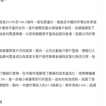
增強。
20.0%至106.0億件。按包裹量計，極兔在中國的市場佔有率提
各大電商平臺的合作，提升服務質量以增強客戶黏性，並積極開拓下
地區的集運業務，以高效服務將平臺商品銷往香港，拓展公司的業
發掘優質客戶共同成長。期內，公司主動執行客戶置換，積極引入
兔廣州雲倉成功為美妝大客戶提供專業倉儲與定製化物流方案，助
行精細化管理，在中國市場實現了顯著的成本最佳化，使業務繼續
.3%，進一步縮小與優秀同行的差距。成本的有效控制，抵銷了部
韌性。期內，中國市場收入約31.4億美元，按年增長4.6%；經調
利