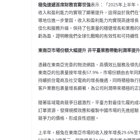
極兔速遞首席財務官鄭世強
表示：「2025年上半
收入和盈利能力均實現了顯著提升，這得益於我們在
導地位進一步鞏固，收入和盈利能力均實現高速增長
佳化和服務升級，保持了包裹量的穩健增長和業務的利
虧為盈，證明瞭我們全球化戰略的有效性和可持續性
東南亞市場份額大幅提升 非平臺業務帶動利潤率提升
憑藉在東南亞完善的物流網路、高價效比服務及領先
東南亞的包裹量按年增長57.9%，市場份額由去年同期的
持續抓住電商及社交電商的增長機遇，同時積極執行
客戶業務包裹量增長顯著，為公司利潤帶來積極的正
隨著區域電商競爭日趨激烈，平臺方對最佳化履約成
訂單資源，發揮規模效應和複製中國市場的先進經驗，
競爭力的價格，形成良性迴圈。
上半年，極兔在東南亞市場的收入按年增長29.6%至19