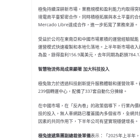
極兔持續深耕新市場，業務規模和盈利能力均取得突破
境電商平臺緊密合作，同時積極拓展與本土平臺的合
Mercado Libre達成合作，進一步拓寬了業務來源。
受益於公司在東南亞和中國市場累積的運營經驗賦能
運營模式快速複製和本地化落地。上半年新市場收入達到3
為盈，錄得盈利156.9萬美元，去年同期為虧損78
智慧物流佈局成果顯著 加大科技投入
極兔致力於透過科技創新提升服務體驗和運營效率。截至
239個轉運中心，配備了337套自動化分揀線。
在中國市場，在「反內卷」的政策倡導下，行業內價
技的投入，無人車網路已覆蓋國內多個省市，全網共
因素的共同作用下，下半年公司有望實現穩健增長。
極兔速遞集團副總裁後軍儀
表示：「2025年上半