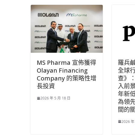
羅兵鹹
MS Pharma 宣佈獲得
全球
Olayan Financing
查》
Company 的策略性增
入前
長投資
年新低
2026 年 5 月 18 日
為領
間的
2026 年