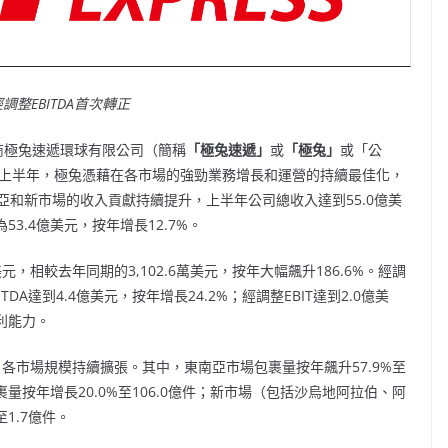
經調整EBITDA首次轉正
營商極兔速遞環球有限公司（簡稱
「極兔速遞」
或
「極兔」
或「公
績。上半年，極兔憑藉在各市場的強勁業務增長和運營的持續最佳化，
和新市場的收入貢獻持續提升，上半年公司總收入達到55.0億美
3.4億美元，按年增長12.7%。
元，相較去年同期的3,102.6萬美元，按年大幅飆升186.6%。經調
TDA達到4.4億美元，按年增長24.2%；經調整EBIT達到2.0億美
利能力。
件，各市場規模持續擴張。其中，東南亞市場包裹量按年飆升57.9%至
裹量按年增長20.0%至106.0億件；新市場（包括沙烏地阿拉伯、阿
1.7億件。