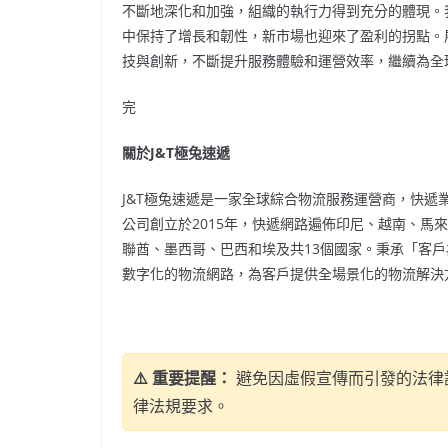
不斷地深化和加強，組織的執行力得到充分的體現。
中保持了增長和韌性，新市場也迎來了盈利的拐點。
技與創新，不斷提升服務體驗和運營效率，繼續為全
完
關於
J&T極兔速遞
J&T極兔速遞是一家全球綜合物流服務運營商，快
公司創立於2015年，快遞網路遍佈印尼、越南、馬
聯酋、墨西哥、巴西和埃及共13個國家。秉承「客
數字化的物流網路，為客戶提供全場景化的物流解決
⚠️ 重要提醒：
避免因虛假宣傳而引發的法律
律法規要求。