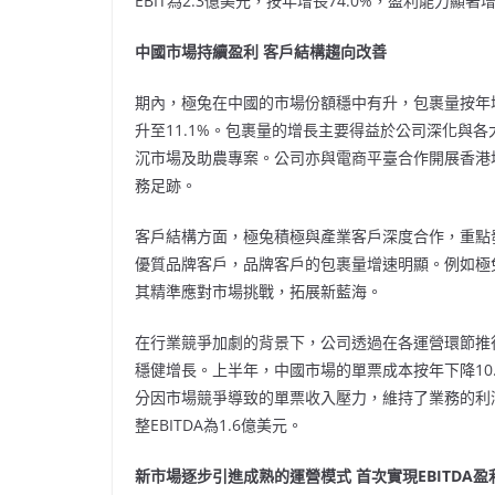
EBIT為2.3億美元，按年增長74.0%，盈利能力顯著
中國市場持續盈利 客戶結構趨向改善
期內，極兔在中國的市場份額穩中有升，包裹量按年增長
升至11.1%。包裹量的增長主要得益於公司深化與
沉市場及助農專案。公司亦與電商平臺合作開展香港
務足跡。
客戶結構方面，極兔積極與產業客戶深度合作，重點
優質品牌客戶，品牌客戶的包裹量增速明顯。例如極
其精準應對市場挑戰，拓展新藍海。
在行業競爭加劇的背景下，公司透過在各運營環節推
穩健增長。上半年，中國市場的單票成本按年下降10
分因市場競爭導致的單票收入壓力，維持了業務的利潤
整EBITDA為1.6億美元。
新市場逐步引進成熟的運營模式 首次實現
EBITDA盈