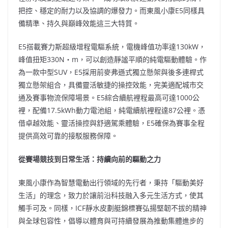
把控、穩定的耐力以及協調的爆發力。而東風小康E5同樣具
備精準、持久與巔峰效能這三大特質。
E5搭載賽力斯超級增程電驅系統，電機峰值功率達130kW，
峰值扭矩330N‧m，可以創造靜謐平順的純電驅動體驗。作
為一款中型SUV，E5採用前麥弗遜式獨立懸架與後多連桿式
獨立懸架組合，具備靈活敏捷的操控效能，完美適配城市交
通及賽事物流保障場景。E5綜合續航裡程最高可達1000公
裡，配備17.5kWh動力電池組，純電續航裡程達87公裡。憑
借卓越效能、靈活操控與舒適駕乘體驗，E5確保為賽事全程
提供高效可靠的接駁服務保障。
從賽場競技到日常生活：持續向前的驅動之力
東風小康作為智慧電動出行領域的先行者，秉持「驅動美好
生活」的理念，致力於讓前沿科技融入多元生活方式，使其
觸手可及。同樣，ICF靜水皮劃艇錦標賽弘揚堅韌不拔的精神
與全球包容性，倡導以體育與可持續發展為推動集體進步的