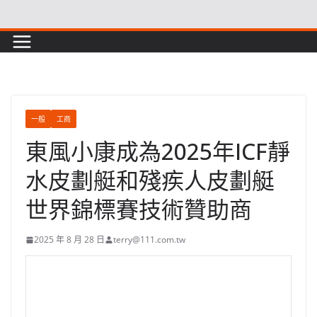
Skip
to
content
一般
工商
東風小康成為2025年ICF靜
水皮劃艇和殘疾人皮劃艇
世界錦標賽技術贊助商
2025 年 8 月 28 日
terry@111.com.tw