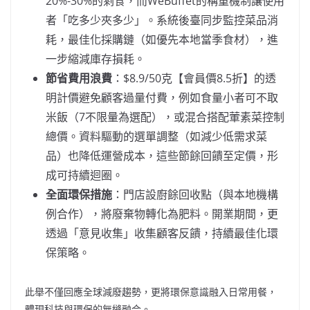
20%-30%的剩食，而WeBuffet的稱重機制讓使用
者「吃多少夾多少」。系統後臺同步監控菜品消
耗，最佳化採購鏈（如優先本地當季食材），進
一步縮減庫存損耗。
節省費用浪費
：$8.9/50克【會員價8.5折】的透
明計價避免顧客過量付費，例如食量小者可不取
米飯（7不限量為選配），或混合搭配葷素菜控制
總價。資料驅動的選單調整（如減少低需求菜
品）也降低運營成本，這些節餘回饋至定價，形
成可持續迴圈。
全面環保措施
：門店設廚餘回收點（與本地機構
例合作），將廢棄物轉化為肥料。開業期間，更
透過「意見收集」收集顧客反饋，持續最佳化環
保策略。
此舉不僅回應全球減廢趨勢，更將環保意識融入日常用餐，
體現科技與環保的無縫融合。