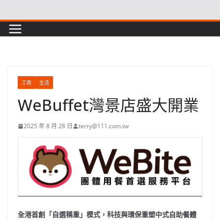
Skip
to
content
工商
生活
WeBuffet灣景店盛大開業
2025 年 8 月 28 日
terry@111.com.tw
全港首創「自選稱重」模式，科技與環保重塑中式自助餐體