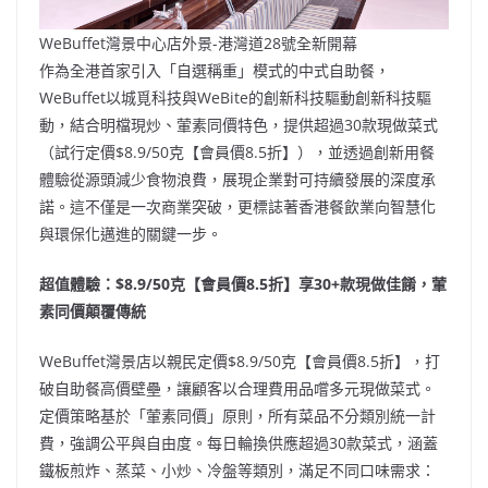
WeBuffet灣景中心店外景-港灣道28號全新開幕
作為全港首家引入「自選稱重」模式的中式自助餐，
WeBuffet以城覓科技與WeBite的創新科技驅動創新科技驅
動，結合明檔現炒、葷素同價特色，提供超過30款現做菜式
（試行定價$8.9/50克【會員價8.5折】），並透過創新用餐
體驗從源頭減少食物浪費，展現企業對可持續發展的深度承
諾。這不僅是一次商業突破，更標誌著香港餐飲業向智慧化
與環保化邁進的關鍵一步。
超值體驗：$8.9/50克【會員價8.5折】享30+款現做佳餚，葷
素同價顛覆傳統
WeBuffet灣景店以親民定價$8.9/50克【會員價8.5折】，打
破自助餐高價壁壘，讓顧客以合理費用品嚐多元現做菜式。
定價策略基於「葷素同價」原則，所有菜品不分類別統一計
費，強調公平與自由度。每日輪換供應超過30款菜式，涵蓋
鐵板煎炸、蒸菜、小炒、冷盤等類別，滿足不同口味需求：