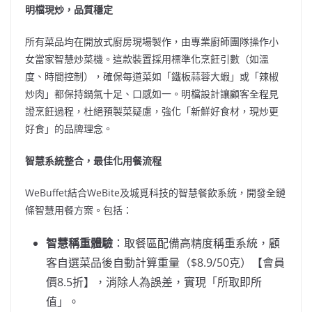
明檔現炒，品質穩定
所有菜品均在開放式廚房現場製作，由專業廚師團隊操作小
女當家智慧炒菜機。這款裝置採用標準化烹飪引數（如溫
度、時間控制），確保每道菜如「鐵板蒜蓉大蝦」或「辣椒
炒肉」都保持鍋氣十足、口感如一。明檔設計讓顧客全程見
證烹飪過程，杜絕預製菜疑慮，強化「新鮮好食材，現炒更
好食」的品牌理念。
智慧系統整合，最佳化用餐流程
WeBuffet結合WeBite及城覓科技的智慧餐飲系統，開發全鏈
條智慧用餐方案。包括：
智慧稱重體驗
：取餐區配備高精度稱重系統，顧
客自選菜品後自動計算重量（$8.9/50克）【會員
價8.5折】，消除人為誤差，實現「所取即所
值」。