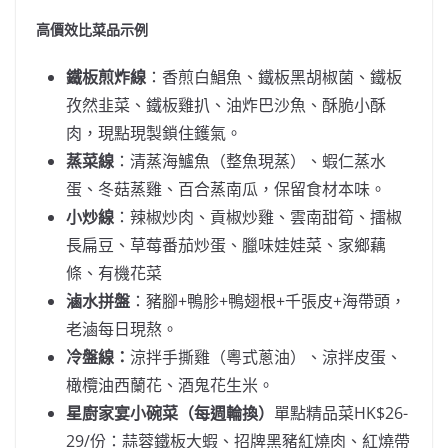
高價效比菜品示例
鐵板煎炸線
：香煎白鯧魚、鐵板黑胡椒菌、鐵板
孜然韭菜、鐵板雞扒、油炸巴沙魚、酥脆小酥
肉，現點現製鎖住鑊氣。
蒸菜線
：清蒸海鱸魚（整魚現蒸）、蝦仁蒸水
蛋、冬菇蒸雞、百合蒸南瓜，保留食材本味。
小炒線
：辣椒炒肉、貢椒炒雞、雲南甜筍、擂椒
長扁豆、草莓番茄炒蛋、臘味娃娃菜、家鄉藕
條、有機花菜
滷水拼盤
：豬腳+鴨胗+鴨翅根+千張皮+海帶頭，
老滷每日現熬。
冷盤線：
涼拌手撕雞（粵式蔥油）、涼拌皮蛋、
橄欖油西蘭花、酒鬼花生米。
星廚家宴小碗菜（每週輪換）
單點精品菜HK$26-
29/份：蒜蓉鐵板大蝦、招牌黑豬紅燒肉、紅燒帶