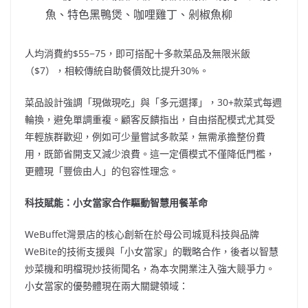
魚、特色黑鴨煲、咖哩雞丁、剁椒魚柳
人均消費約$55−75，即可搭配十多款菜品及無限米飯
（$7），相較傳統自助餐價效比提升30%。
菜品設計強調「現做現吃」與「多元選擇」，30+款菜式每週
輪換，避免單調重複。顧客反饋指出，自由搭配模式尤其受
年輕族群歡迎，例如可少量嘗試多款菜，無需承擔整份費
用，既節省開支又減少浪費。這一定價模式不僅降低門檻，
更體現「豐儉由人」的包容性理念。
科技賦能：小女當家合作驅動智慧用餐革命
WeBuffet灣景店的核心創新在於母公司城覓科技與品牌
WeBite的技術支援與「小女當家」的戰略合作，後者以智慧
炒菜機和明檔現炒技術聞名，為本次開業注入強大競爭力。
小女當家的優勢體現在兩大關鍵領域：