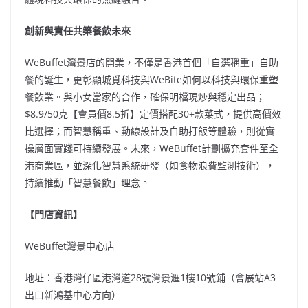
創新與責任共築餐飲未來
WeBuffet灣景店的開業，不僅是香港首個「自選稱重」自助
餐的誕生，更彰顯城覓科技與WeBite如何以科技與環保重塑
餐飲業。與小女當家的合作，確保明檔現炒與穩定出品；
$8.9/50克【會員價8.5折】定價搭配30+款菜式，提供高價效
比選擇；而智慧稱重、動線設計及自助打飯等體驗，則從實
操層面實踐可持續發展。未來，WeBuffet計劃擴充套件至全
港商業區，並深化智慧系統研發（如食物浪費監測技術），
持續推動「智慧餐飲」理念。
【門店資訊】
WeBuffet灣景中心店
地址：香港灣仔區港灣道28號灣景滙1樓10號鋪（會展站A3
出口新鴻基中心方向）