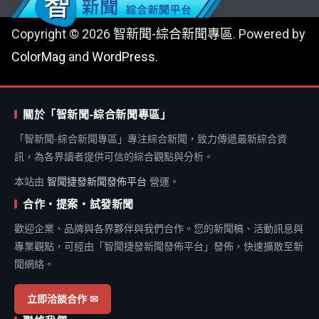
Copyright © 2026
智新聞-綜合新聞專區
. Powered by
ColorMag
and
WordPress
.
關於「智新聞-綜合新聞專區」
「智新聞-綜合新聞專區」專注綜合新聞，致力傳遞最新綜合資
訊，為各界讀者提供可信的綜合觀點與分析。
本站由
智聞捷發新聞發佈平台
營運。
合作・提案・試發新聞
歡迎企業、品牌與各界夥伴與我們合作。您的新聞稿、活動訊息與
專業觀點，可經由「智聞捷發新聞發佈平台」發佈，快速擴散至新
聞網絡。
立即洽談合作 ✉