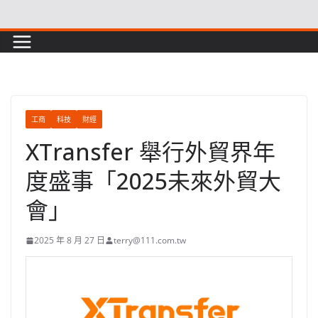
Skip
to
content
工商
科技
財經
XTransfer 舉行外貿界年
度盛事「2025未來外貿大
會」
2025 年 8 月 27 日
terry@111.com.tw