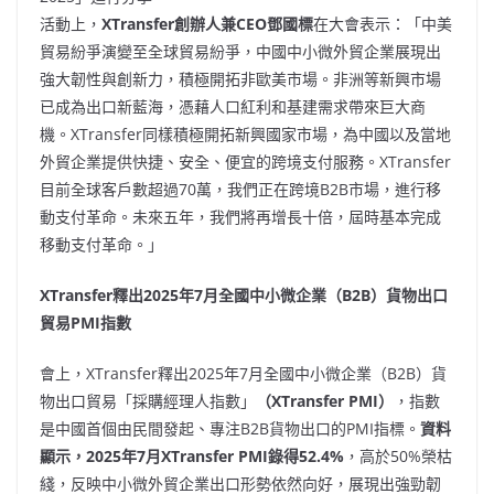
活動上，
XTransfer創辦人兼CEO鄧國標
在大會表示：「中美
貿易紛爭演變至全球貿易紛爭，中國中小微外貿企業展現出
強大韌性與創新力，積極開拓非歐美市場。非洲等新興市場
已成為出口新藍海，憑藉人口紅利和基建需求帶來巨大商
機。XTransfer同樣積極開拓新興國家市場，為中國以及當地
外貿企業提供快捷、安全、便宜的跨境支付服務。XTransfer
目前全球客戶數超過70萬，我們正在跨境B2B市場，進行移
動支付革命。未來五年，我們將再增長十倍，屆時基本完成
移動支付革命。」
XTransfer釋出2025年7月全國中小微企業（B2B）貨物出口
貿易PMI指數
會上，XTransfer釋出2025年7月全國中小微企業（B2B）貨
物出口貿易「採購經理人指數」
（
XTransfer PMI）
，指數
是中國首個由民間發起、專注B2B貨物出口的PMI指標。
資料
顯示，
2025年7月XTransfer PMI錄得52.4%
，高於50%榮枯
綫，反映中小微外貿企業出口形勢依然向好，展現出強勁韌