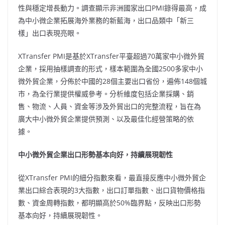
性與穩定增長動力。調查顯示非洲國家出口PMI錄得最高，成
為中小微企業拓展海外業務的新藍海，出口品類中「新三
樣」出口表現亮眼。
XTransfer PMI是基於XTransfer平臺超過70萬家中小微外貿
企業，採用抽樣調查的形式，樣本範圍為全國2500多家中小
微外貿企業，分佈於中國的28個主要出口省份，遍佈148個城
市，為全行業提供權威參考。分析維度包括企業採購、銷
售、物流、人員、資金等涉及外貿出口的完整流程，旨在為
廣大中小微外貿企業提供預測、以及最佳化經營策略的依
據。
中小微外貿企業出口形勢基本向好，持續展現韌性
從XTransfer PMI的細分指數來看，最直接反應中小微外貿企
業出口綜合表現的3大指數，出口訂單指數、出口貨物價格指
數、資金周轉指數，都明顯高於50%臨界點，反映出口形勢
基本向好，持續展現韌性。