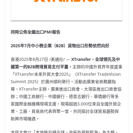
同時公佈全國出口
PMI報告
2025年7月中小微企業（B2B）貨物出口形勢依然向好
香港
2025年8月27日
/美通社/ —
XTransfer，全球領先及中
國第一的B2B跨境貿易支付平臺，
主辦的中國外貿界年度盛事
「XTransfer未來外貿大會2025」（XTransfer TradeVision
Summit 2025）於廣州順利舉行。活動由廣東省商務廳指
導，XTransfer主辦，廣東進出口商會、大灣區進出口商會協
辦；中國工商銀行、中國銀行、德意志銀行、華僑銀行等多
家國際金融機構現場支援。現場超過3,000位來自全國外貿企
業、工廠、貿易商代表齊聚一堂，共同探討全球貿易趨勢與
新興市場機遇。
本屆大會以「本地賬戶鏈全球、共拓外貿新藍海」為主題，