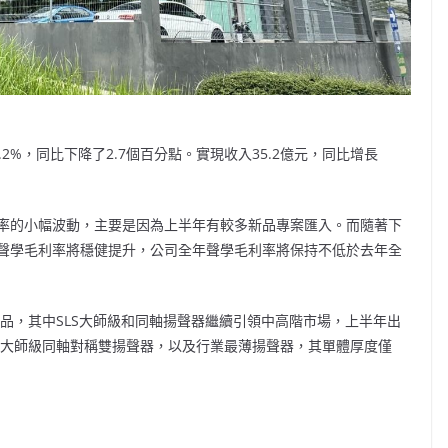
2%，同比下降了2.7個百分點。實現收入35.2億元，同比增長
率的小幅波動，主要是因為上半年有較多新品專案匯入。而隨著下
聲學毛利率將穩健提升，公司全年聲學毛利率將保持不低於去年全
產品，其中SLS大師級和同軸揚聲器繼續引領中高階市場，上半年出
首個大師級同軸對稱雙揚聲器，以及行業最薄揚聲器，其單體厚度僅