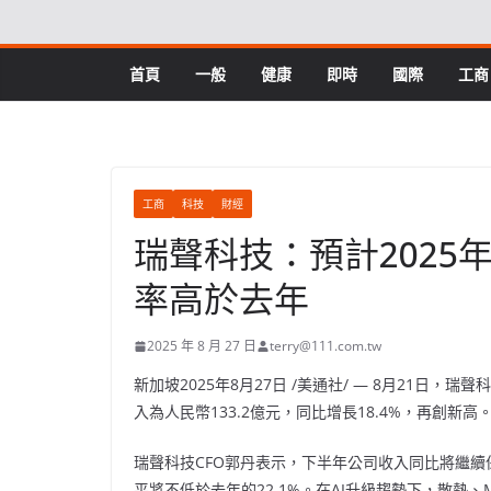
Skip
to
content
首頁
一般
健康
即時
國際
工商
工商
科技
財經
瑞聲科技：預計2025
率高於去年
2025 年 8 月 27 日
terry@111.com.tw
新加坡
2025年8月27日
/美通社/ —
8月21日，
瑞聲科
入為人民幣133.2億元，同比增長18.4%，再創新高。
瑞聲科技CFO郭丹表示，
下半年公司收入同比將繼續保
平將不低於去年的22.1%。在AI升級趨勢下，散熱