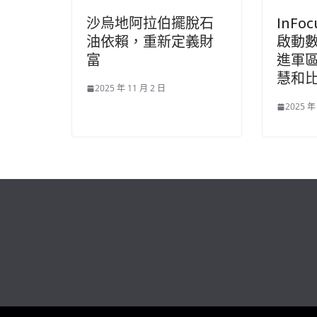
沙烏地阿拉伯擺脫石
InFo
油依賴，重新定義財
啟動
富
進軍
慧和
2025 年 11 月 2 日
2025 年