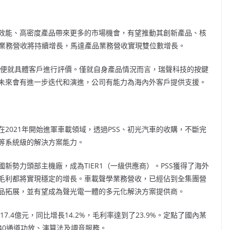
效能、高密度產品帶來更多的市場機會，有望推動其創新產品、核
聲學業務營收將持續增長，馬達產品業務營收實現雙位數增長。
不方便就具體客戶進行評價。僅就自身產品情況而言，瑞聲科技的按鍵
未來會有進一步迭代和演進，公司有能力為海內外客戶提供支援。
2021年開始進軍車載領域，透過PSS、初光汽車的收購，不斷完
等系統級的解決方案能力。
新勢力頭部主機廠，成為TIER1（一級供應商）。PSS獲得了海外
毛利都將實現穩定的增長。車載聲學業務營收，已經佔到全集團營
產品拓展，並有望成為聲光電一體的多元化解決方案提供商。
7.4億元，同比增長14.2%，毛利率達到了23.9%。定點了國內某
40通道功放、演算法及調音服務。