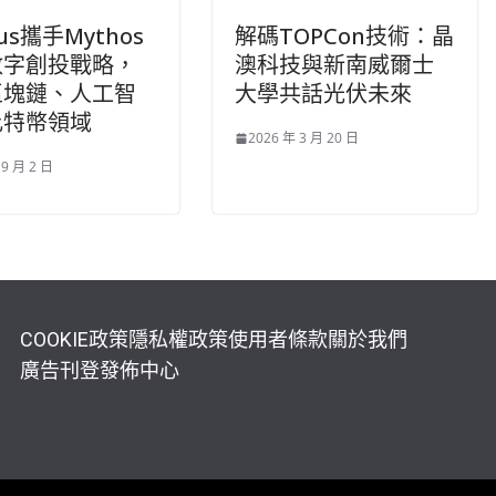
cus攜手Mythos
解碼TOPCon技術：晶
數字創投戰略，
澳科技與新南威爾士
區塊鏈、人工智
大學共話光伏未來
比特幣領域
2026 年 3 月 20 日
 9 月 2 日
COOKIE政策
隱私權政策
使用者條款
關於我們
廣告刊登
發佈中心