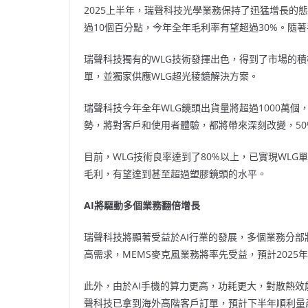
2025上半年，瑞聲科技光學業務保持了迅猛增長的態
過10個百分點，今年全年毛利率有望超過30%。隨
瑞聲科技獨有的WLG技術發揮出色，得到了市場的積
單，並獨家供應WLG超光稜鏡解決方案。
瑞聲
科技今年全年WLG鏡頭出貨量將超過1000萬個
勢，將對客戶和使用者體驗，都將帶來深刻改變，5
目前，WLG技術良率達到了80%以上，已實現WLG
毛利，有望達到甚至超過塑膠鏡頭的水平。
AI
將驅動多個業務翻倍增長
瑞聲科技將顯著受益於AI行業的發展，多個業務分部
高需求，MEMS麥克風業務將率先受益，預計2025年
此外，由於AI手機的算力更高，功耗更大，對散熱
聲科技
已拿到海外高階客戶訂單，預計下半年順利量產