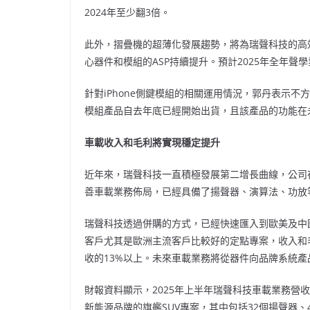
2024年至少翻3倍。
此外，摺疊機的超薄化發展趨勢，將為瑞聲科技的高
心器件和模組的ASP持續提升。預計2025年全年
針對iPhone側鍵模組的相關運用情況，郭丹表示
模組產品自去年底已經開始出貨，且該產品的功能在
車載收入和毛利將實現穩定提升
近年來，瑞聲科技一直積極發展第二增長曲線，公司在
善車載業務佈局，已經具備了揚聲器、演算法、功放
瑞聲科技
透過併購的方式，已經快速匯入到歐美及中國
客戶尤其是歐洲主流客戶比較好的定點專案，收入和
收的13%以上。未來車載業務將從器件向品牌系統
財報資料顯示，2025年上半年瑞聲科技車載業務營收1
新能源品牌的旗艦SUV專案，其中包括32個揚聲器、