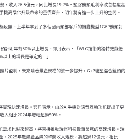
勢，收入26.5億元，同比增長19.7%。塑膠鏡頭毛利率改善幅度超
著手機高階化升級帶來的量價齊升，明年將有進一步上升的空間。
極反饋。上半年拿到了多個國內頭部客戶的旗艦機型1G6P鏡頭訂
，預計明年有50%以上增長。
郭丹表示，
「WLG技術的獨特效能優
0%以上的增長是確定的。」
單鏡片盈利，未來隨著量產規模的進一步提升，G+P玻塑混合鏡頭的
將實現快速增長。郭丹表示，由於AI手機對語音互動功能提出了更
收入相比2024年增幅超過50%。
效能需求也越來越高，將直接推動瑞聲科技散熱業務的高速增長。
瑞
。2025年散熱產品線的整體收入規模，將超過12億元，相比